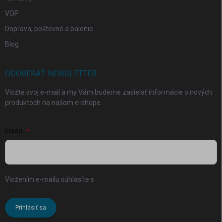
VOP
Doprava, poštovné a balenie
Blog
ODOBERAŤ NEWSLETTER
Vložte svoj e-mail a my Vám budeme zasielať informácie o nových
produktoch na našom e-shope.
EMAIL
Vložením e-mailu súhlasíte s
podmienkami ochrany osobných
údajov
Prihlásiť sa