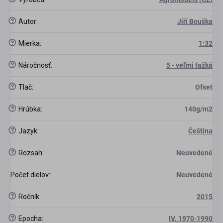
?
Autor
:
Jiří Bouška
?
Mierka
:
1:32
?
Náročnosť
:
5 - veľmi ťažká
?
Tlač
:
Ofset
?
Hrúbka
:
140g/m2
?
Jazyk
:
Čeština
?
Rozsah
:
Neuvedené
Počet dielov
:
Neuvedené
?
Ročník
:
2015
?
Epocha
:
IV. 1970-1990