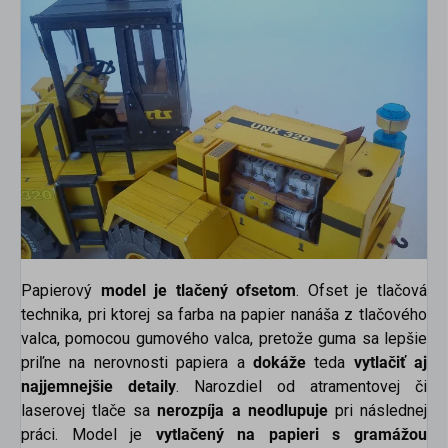
Papierový
model je tlačený ofsetom
. Ofset je tlačová
technika, pri ktorej sa farba na papier nanáša z tlačového
valca, pomocou gumového valca, pretože guma sa lepšie
priľne na nerovnosti papiera a
dokáže
teda
vytlačiť aj
najjemnejšie detaily
. Narozdiel od atramentovej či
laserovej tlače sa
nerozpíja a neodlupuje
pri následnej
práci.
Model je
vytlačený na papieri s gramážou