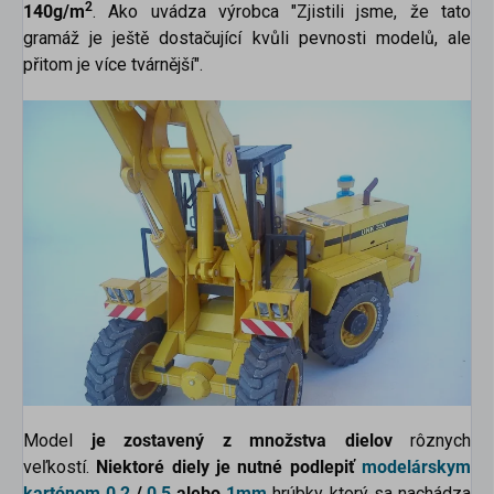
2
140g/m
. Ako uvádza výrobca "Zjistili jsme, že tato
gramáž je ještě dostačující kvůli pevnosti modelů, ale
přitom je více tvárnější".
scount
Model
je zostavený z množstva dielov
rôznych
veľkostí.
Niektoré diely je nutné podlepiť
modelárskym
kartónom
0,2
/
0,5
alebo
1mm
hrúbky, ktorý sa nachádza