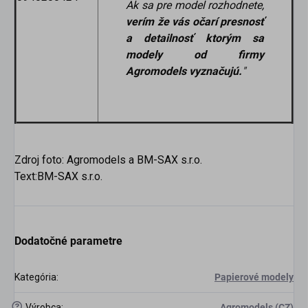
A
k sa pre model rozhodnete,
verím že vás očarí presnosť
a detailnosť ktorým sa
modely od firmy
Agromodels vyznačujú.
"
Zdroj foto: Agromodels a BM-SAX s.r.o.
Text:BM-SAX s.r.o.
Dodatočné parametre
Kategória
:
Papierové modely
?
Výrobca
:
Agromodels (CZ)