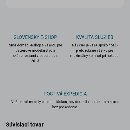
OPÝTAŤ SA
STRÁŽIŤ
SLOVENSKÝ E-SHOP
KVALITA SLUŽIEB
Sme domáci e-shop s vášňou pre
Náš cieľ je vaša spokojnosť -
papierové modelárstvo a
preto robíme všetko pre
skúsenosťami v odbore od r.
maximálny komfort pri nákupe.
2013.
POCTIVÁ EXPEDÍCIA
Vaše nové modely balíme s láskou, aby dorazili v perfektnom stave
bez poškodenia.
Súvisiaci tovar