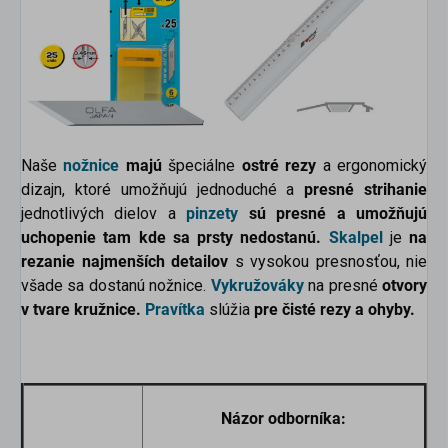
Naše
nožnice
majú
špeciálne
ostré rezy
a ergonomický
dizajn, ktoré umožňujú jednoduché a
presné strihanie
jednotlivých dielov a
pinzety
sú presné a umožňujú
uchopenie tam kde sa prsty nedostanú.
Skalpel
je
na
rezanie najmenších detailov
s vysokou presnosťou, nie
všade sa dostanú nožnice.
Vykružováky
na presné
otvory
v tvare kružnice.
Pravítka
slúžia
pre čisté rezy a ohyby.
Názor odborníka: