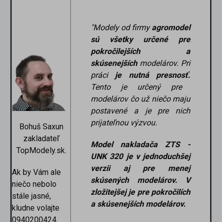
"
Modely od firmy
agromodel
sú všetky určené pre
pokročilejších a
skúsenejších
modelárov. Pri
práci
je nutná presnosť.
Tento je určený pre
modelárov čo už niečo maju
postavené a je pre nich
prijateľnou výzvou.
Bohuš Saxun
zakladateľ
Model nakladača ZTS -
TopModely.sk.
UNK 320 je v jednoduchšej
verzii aj pre menej
Ak by Vám ale
skúsených modelárov. V
niečo nebolo
zložitejšej je pre pokročilích
stále jasné,
a skúsenejších modelárov.
kludne volajte
0940200424