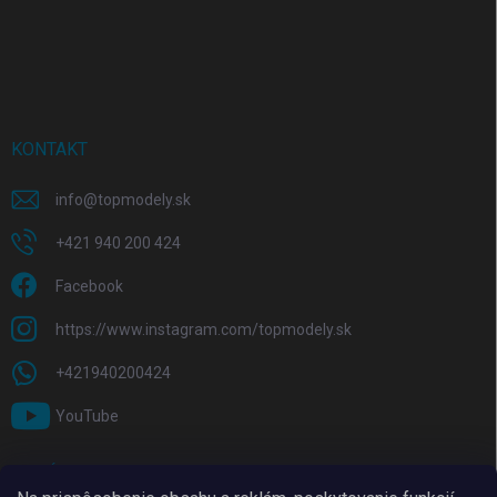
KONTAKT
info
@
topmodely.sk
+421 940 200 424
Facebook
https://www.instagram.com/topmodely.sk
+421940200424
YouTube
PRIJÍMAME ONLINE PLATBY