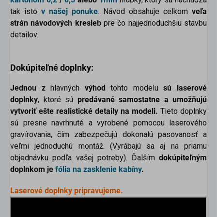
tak isto
v našej ponuke
. Návod obsahuje celkom
veľa
strán návodových kresieb
pre čo najjednoduchšiu stavbu
detailov.
Dokúpiteľné doplnky:
Jednou z
hlavných
výhod
tohto modelu
sú laserové
doplnky
, ktoré sú
predávané samostatne
a umožňujú
vytvoriť ešte realistické detaily na modeli.
Tieto doplnky
sú presne navrhnuté a vyrobené pomocou laserového
gravírovania, čím zabezpečujú dokonalú pasovanosť a
veľmi jednoduchú montáž. (Vyrábajú sa aj na priamu
objednávku podľa vašej potreby).
Ďalším
dokúpiteľným
doplnkom je
fólia na zasklenie kabíny
.
Laserové doplnky pripravujeme.