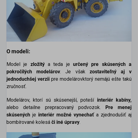
O modeli:
Model je
zložitý
a teda je
určený pre skúsených a
pokročilých modelárov
. Je však
zostaviteľný aj v
jednoduchšej verzii
pre modelárovktorý nemájú ešte takú
zručnosť.
Modelárov, ktorí sú skúsenejší, poteší
interiér kabíny,
alebo detailne prepracovaný podvozok.
Pre menej
skúsených
je
interiér možné vynechať
a zjednodušiť aj
bombírované kolesá
či iné úpravy
.