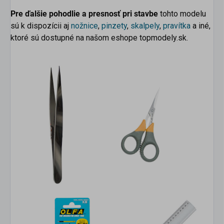
Pre ďalšie pohodlie a presnosť pri stavbe
tohto modelu
sú k dispozícii aj
nožnice
,
pinzety
,
skalpely
,
pravítka
a iné,
ktoré sú dostupné na našom eshope topmodely.sk.