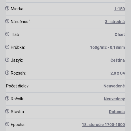
?
Mierka
:
1:150
?
Náročnosť
:
3 - stredná
?
Tlač
:
Ofset
?
Hrúbka
:
160g/m2 - 0,18mm
?
Jazyk
:
Čeština
?
Rozsah
:
2,8 x C4
Počet dielov
:
Neuvedené
?
Ročník
:
Neuvedený
?
Stavba
:
Rotunda
?
Epocha
:
18. storočie 1700-1800