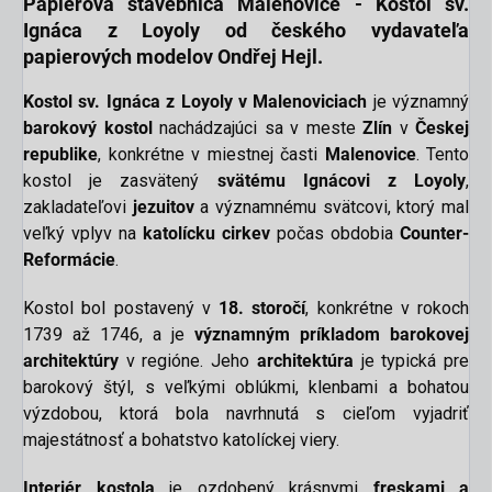
Papierová
stavebnica
Malenovice - Kostol sv.
Ignáca z Loyoly
od českého vydavateľa
papierových modelov
Ondřej Hejl
.
Kostol sv. Ignáca z Loyoly v Malenoviciach
je významný
barokový kostol
nachádzajúci sa v meste
Zlín
v
Českej
republike
, konkrétne v miestnej časti
Malenovice
. Tento
kostol je zasvätený
svätému Ignácovi z Loyoly
,
zakladateľovi
jezuitov
a významnému svätcovi, ktorý mal
veľký vplyv na
katolícku cirkev
počas obdobia
Counter-
Reformácie
.
Kostol bol postavený v
18. storočí
, konkrétne v rokoch
1739 až 1746, a je
významným príkladom barokovej
architektúry
v regióne. Jeho
architektúra
je typická pre
barokový štýl, s veľkými oblúkmi, klenbami a bohatou
výzdobou, ktorá bola navrhnutá s cieľom vyjadriť
majestátnosť a bohatstvo katolíckej viery.
Interiér kostola
je ozdobený krásnymi
freskami a