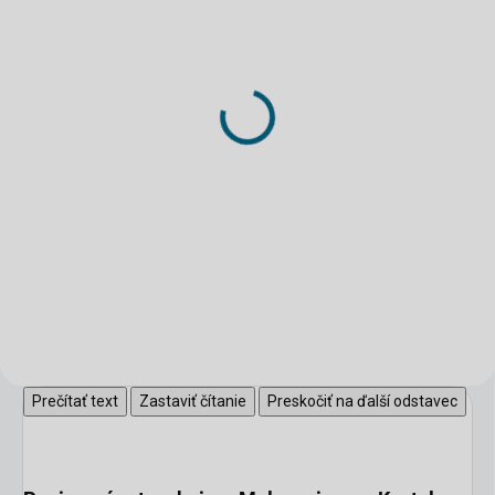
SKLADOM
SKLADOM
(>5 KS)
(2 KS)
DRUCHEMA Lepidlo -
DRUCHEMA Lepidlo -
HERKULES 130g
Tenyl 75g
3,45 €
2,20 €
Do košíka
Do košíka
Univerzálne pevnostné lepidlo
pre domácnosť.
Prečítať text
Zastaviť čítanie
Preskočiť na ďalší odstavec