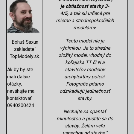
je obtiažnosť stavby 3-
4/5,
a tak sú určené pre
mierne a strednepokročilích
modelárov.
Tento model nie je
Bohuš Saxun
výnimkou. Je to stredne
zakladateľ
zložitý model, vhodný do
TopModely.sk.
koľajiska TT či N a
Ak by by ste
staviteľov modelov
mali ďalšie
archytektúry poteší.
otázky,
Fotografie priamo
neváhajte ma
odzrkadlujú jedinečnosť
kontaktovať
stavby.
0940200424
Nechajte sa opantať
minulosťou a pustite sa do
stavby. Želám veľa
uspechov pri stavbe.
"