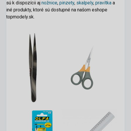
sú k dispozícii aj
nožnice
,
pinzety
,
skalpely
,
pravítka
a
iné
produkty
, ktoré sú dostupné na našom eshope
topmodely.sk.