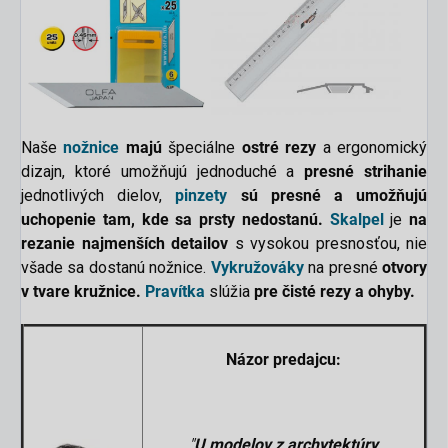
Naše
nožnice
majú
špeciálne
ostré rezy
a ergonomický
dizajn, ktoré umožňujú jednoduché a
presné strihanie
jednotlivých dielov,
pinzety
sú presné a umožňujú
uchopenie tam, kde sa prsty nedostanú.
Skalpel
je
na
rezanie najmenších detailov
s vysokou presnosťou, nie
všade sa dostanú nožnice.
Vykružováky
na presné
otvory
v tvare kružnice.
Pravítka
slúžia
pre čisté rezy a ohyby.
Názor predajcu:
"
U modelov z archytektúry