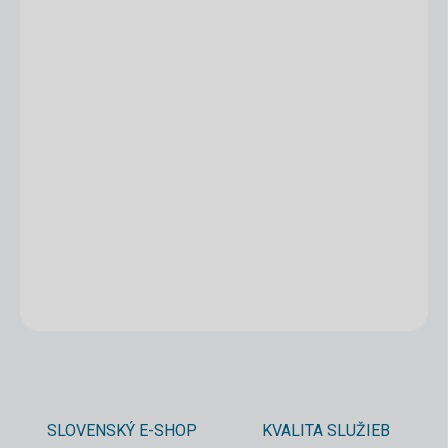
1 - 4 ks
3,20 €
/ ks
5 - 9 ks = zľava 5 %
3,04 €
/ ks
10 a viac ks = zľava 10 %
2,88 €
/ ks
Ušetríte
0 €
−
+
Pridať do košíka
DETAILNÉ INFORMÁCIE
OPÝTAŤ SA
STRÁŽIŤ
SLOVENSKÝ E-SHOP
KVALITA SLUŽIEB