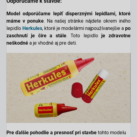
Odporúčame k stavbe:
Model o
dporúčame
lepiť disperznými lepidlami, ktoré
máme v ponuke
. Na našej stránke nájdete okrem iného
lepidlo
Herkules
, ktoré je modelármi najpoužívanejšie a
po
zaschnutí je číre a stále
. Toto lepidlo
je zdravotne
neškodné
a je vhodné aj pre deti
.
Pre ďalšie pohodlie a presnosť pri stavbe
tohto modelu