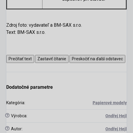
Zdroj foto: vydavateľ a BM-SAX s.r.o.
Text: BM-SAX s.r.o.
Prečítať text
Zastaviť čítanie
Preskočiť na ďalší odstavec
Dodatočné parametre
Kategória
:
Papierové modely
?
Výrobca
:
Ondřej Hejl
?
Autor
:
Ondřej Hejl