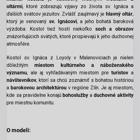
oltármi
, ktoré zobrazujú výjavy zo života sv. Ignáca a
ďalších svätcov jezuitov. Zvlášť zaujímavý je
hlavný oltár
,
ktorý je venovaný
sv. Ignácovi
, a jeho bohatá baroková
výzdoba. Kostol tiež hostí niekoľko
soch a obrazov
znázorňujúcich svätých, ktoré prispievajú k jeho duchovnej
atmosfére.
Kostol sv. Ignáca z Loyoly v Malenoviciach je nielen
dôležitým
miestom kultúrneho a náboženského
významu
, ale aj vyhľadávaným miestom pre
turistov
a
návštevníkov
, ktorí sa chcú zoznámiť s bohatou históriou
a
barokovou architektúrou
v regióne Zlín. Je aj miestom,
kde sa pravidelne konajú
bohoslužby
a
duchovné aktivity
pre miestnu komunitu.
O modeli:
scount