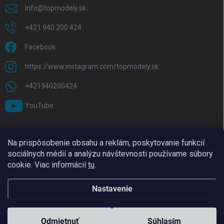
info
@
topmodely.sk
+421 940 200 424
Facebook
https://www.instagram.com/topmodely.sk
+421940200424
YouTube
PRIJÍMAME ONLINE PLATBY
Na prispôsobenie obsahu a reklám, poskytovanie funkcií
sociálnych médií a analýzu návštevnosti používame súbory
cookie. Viac informácií
tu
.
Nastavenie
Copyright 2026
TopModely
. Všetky práva vyhradené.
Upraviť nastavenie
cookies
Odmietnuť
Súhlasím