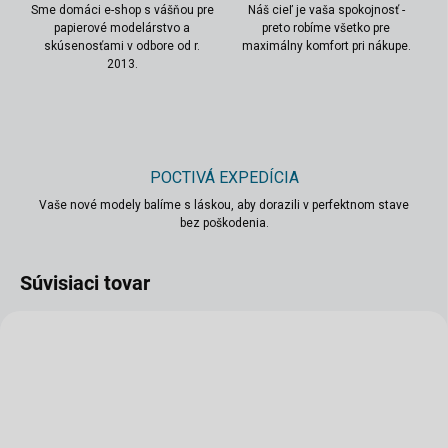
Sme domáci e-shop s vášňou pre
Náš cieľ je vaša spokojnosť -
papierové modelárstvo a
preto robíme všetko pre
skúsenosťami v odbore od r.
maximálny komfort pri nákupe.
2013.
POCTIVÁ EXPEDÍCIA
Vaše nové modely balíme s láskou, aby dorazili v perfektnom stave
bez poškodenia.
Súvisiaci tovar
VIAC ZA MENEJ
VIAC ZA MENEJ