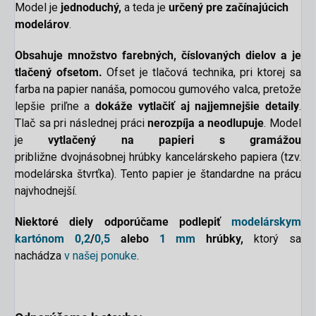
Model je
jednoduchý
,
a teda je
určený pre začínajúcich
modelárov
.
Obsahuje množstvo farebných, číslovaných dielov a je
tlačený ofsetom.
Ofset je tlačová technika, pri ktorej sa
farba na papier nanáša, pomocou gumového valca, pretože
lepšie priľne a
dokáže
vytlačiť aj najjemnejšie detaily
.
Tlač sa pri následnej práci
nerozpíja a neodlupuje
. Model
je
vytlačený na papieri s gramážou
približne dvojnásobnej hrúbky kancelárskeho papiera (tzv.
modelárska štvrťka). Tento papier je štandardne na prácu
najvhodnejší.
N
iektoré diely odporúčame podlepiť
modelárskym
kartónom
0,2
/
0,5
alebo
1 mm
hrúbky,
ktorý sa
nachádza
v našej ponuke
.