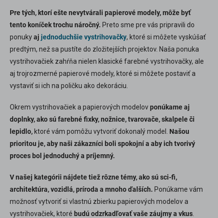
Pre tých, ktorí ešte nevytvárali papierové modely, môže byť
tento koníček trochu náročný.
Preto sme pre vás pripravili do
ponuky
aj
jednoduchšie vystrihovačky
, ktoré si môžete vyskúšať
predtým, než sa pustíte do zložitejších projektov. Naša ponuka
vystrihovačiek zahŕňa nielen klasické farebné vystrihovačky, ale
aj trojrozmerné papierové modely, ktoré si môžete postaviť a
vystaviť si ich na poličku ako dekoráciu.
Okrem vystrihovačiek a papierových modelov
ponúkame aj
doplnky, ako sú farebné fixky, nožnice, tvarovače, skalpele či
lepidlo,
ktoré vám pomôžu vytvoriť dokonalý model.
Našou
prioritou je, aby naši zákazníci boli spokojní a aby ich tvorivý
proces bol jednoduchý a príjemný.
V našej kategórii nájdete tiež rôzne témy, ako sú sci-fi,
architektúra, vozidlá, príroda a mnoho ďalších.
Ponúkame vám
možnosť vytvoriť si vlastnú zbierku papierových modelov a
vystrihovačiek, ktoré
budú odzrkadľovať vaše záujmy a vkus
.