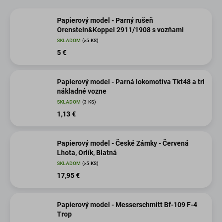
Papierový model - Parný rušeň
Orenstein&Koppel 2911/1908 s vozňami
SKLADOM
(>5 KS)
5 €
Papierový model - Parná lokomotíva Tkt48 a tri
nákladné vozne
SKLADOM
(3 KS)
1,13 €
Papierový model - České Zámky - Červená
Lhota, Orlík, Blatná
SKLADOM
(>5 KS)
17,95 €
Papierový model - Messerschmitt Bf-109 F-4
Trop