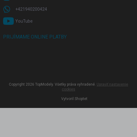
+421940200424
YouTube
PRIJÍMAME ONLINE PLATBY
Copyright 2026
TopModely
. Všetky práva vyhradené.
Upraviť nastavenie
cookies
Vytvoril Shoptet