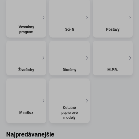
Vesmírny
Sci-fi
Postavy
program
Živočíchy
Diorámy
M.P.R.
Ostatné
MiniBox
papierové
modely
Najpredávanejšie