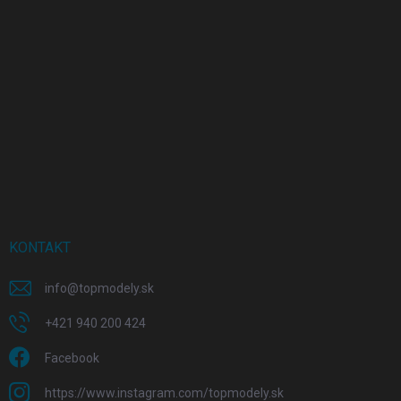
KONTAKT
info
@
topmodely.sk
+421 940 200 424
Facebook
https://www.instagram.com/topmodely.sk