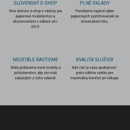
r
SLOVENSKÝ E-SHOP
PLNÉ SKLADY
n
v
i
Sme domáci e-shop s vášňou pre
Ponúkame najširší výber
k
papierové modelárstvo a
papierových vystrihovačiek na
e
y
skúsenosťami v odbore od r.
slovenskom trhu.
v
2013.
ý
p
i
s
u
NEUSTÁLE RASTIEME
KVALITA SLUŽIEB
Stále pridávame nové modely a
Náš cieľ je vaša spokojnosť -
príslušenstvo, aby ste mali
preto robíme všetko pre
zakaždým z čoho vyberať.
maximálny komfort pri nákupe.
Z
á
p
ä