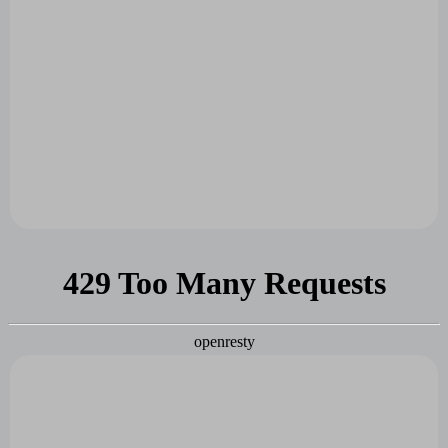
Papierový model -
Kniha Šťastné a
Hodinová veža v
veselé Vianoce
Krosne
4,50 €
11 €
Do košíka
Do košíka