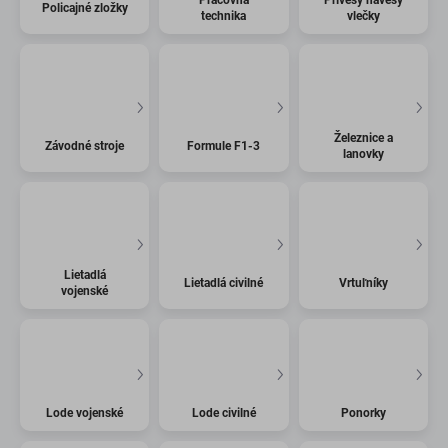
Policajné zložky
technika
vlečky
Železnice a
Závodné stroje
Formule F1-3
lanovky
Lietadlá
Lietadlá civilné
Vrtuľníky
vojenské
Lode vojenské
Lode civilné
Ponorky