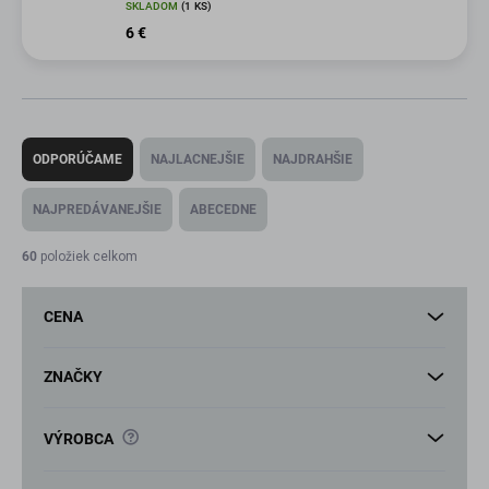
SKLADOM
(1 KS)
6 €
R
a
ODPORÚČAME
NAJLACNEJŠIE
NAJDRAHŠIE
d
e
NAJPREDÁVANEJŠIE
ABECEDNE
n
i
60
položiek celkom
e
p
CENA
r
o
d
ZNAČKY
u
k
?
VÝROBCA
t
o