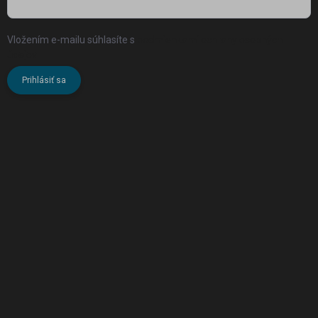
Vložením e-mailu súhlasíte s
podmienkami ochrany osobných
údajov
Prihlásiť sa