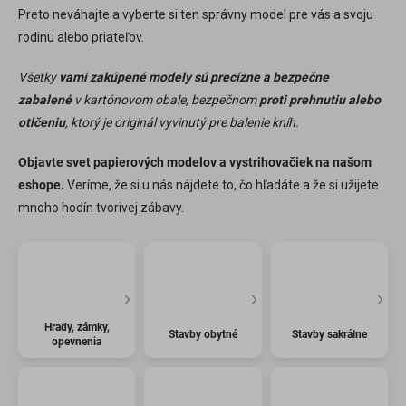
Preto neváhajte a vyberte si ten správny model pre vás a svoju
rodinu alebo priateľov.
Všetky
vami zakúpené modely sú precízne a bezpečne
zabalené
v kartónovom obale, bezpečnom
proti prehnutiu alebo
otlčeniu
, ktorý je originál vyvinutý pre balenie kníh.
Objavte svet papierových modelov a vystrihovačiek na našom
eshope.
Veríme, že si u nás nájdete to, čo hľadáte a že si užijete
mnoho hodín tvorivej zábavy.
Hrady, zámky,
Stavby obytné
Stavby sakrálne
opevnenia