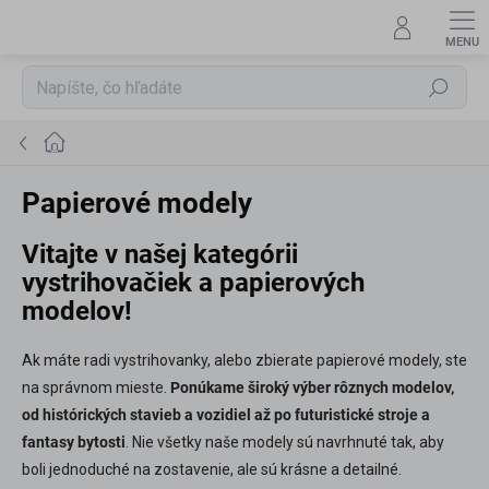
Prejsť
na
obsah
Hľadať
Domov
Papierové modely
Vitajte v našej kategórii
vystrihovačiek a papierových
modelov!
Ak máte radi vystrihovanky, alebo zbierate papierové modely, ste
na správnom mieste.
Ponúkame široký výber rôznych modelov,
od histórických stavieb a vozidiel až po futuristické stroje a
fantasy bytosti
. Nie všetky naše modely sú navrhnuté tak, aby
boli jednoduché na zostavenie, ale sú krásne a detailné.