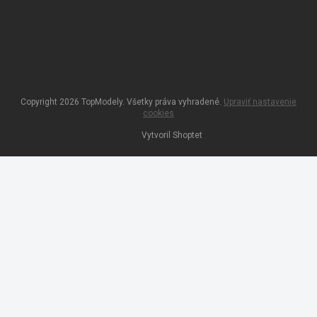
Copyright 2026
TopModely
. Všetky práva vyhradené.
Upraviť nastavenie
cookies
Vytvoril Shoptet