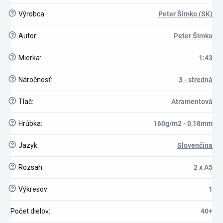
?
Výrobca
:
Peter Šimko (SK)
?
Autor
:
Peter Šimko
?
Mierka
:
1:43
?
Náročnosť
:
3 - stredná
scount
?
Tlač
:
Atramentová
?
Hrúbka
:
160g/m2 - 0,18mm
?
Jazyk
:
Slovenčina
?
Rozsah
:
2 x A5
?
Výkresov
:
1
Počet dielov
:
40+