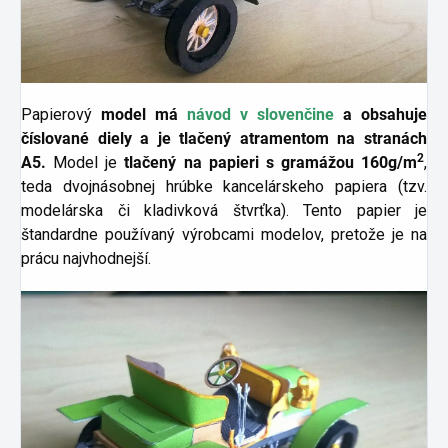
Papierový
model má
návod v slovenčine
a obsahuje
číslované diely a je tlačený atramentom na stranách
2
A5.
Model je
tlačený na papieri s gramážou 160g/m
,
teda dvojnásobnej hrúbke kancelárskeho papiera (tzv.
modelárska či kladivková štvrťka). Tento papier je
štandardne používaný výrobcami modelov, pretože je na
prácu najvhodnejší.