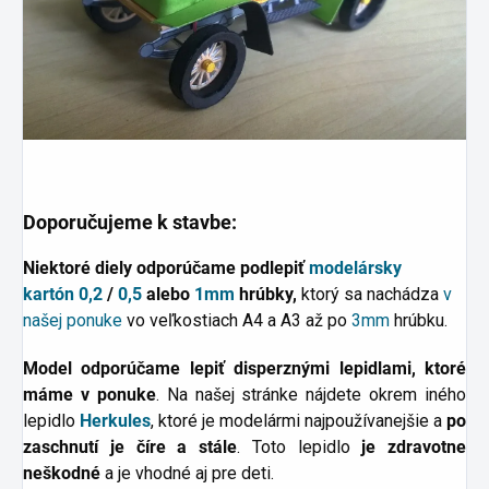
Doporučujeme k stavbe:
Niektoré diely odporúčame podlepiť
modelársky
kartón
0,2
/
0,5
alebo
1mm
hrúbky,
ktorý sa nachádza
v
našej ponuke
vo veľkostiach A4 a A3 až po
3mm
hrúbku.
Model odporúčame lepiť disperznými lepidlami, ktoré
máme v ponuke
. Na našej stránke nájdete okrem iného
lepidlo
Herkules
, ktoré je modelármi najpoužívanejšie a
po
zaschnutí je číre a stále
. Toto lepidlo
je zdravotne
neškodné
a je vhodné aj pre deti.