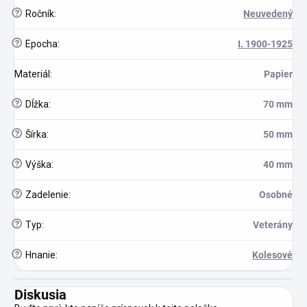
?
Ročník
:
Neuvedený
?
Epocha
:
I. 1900-1925
Materiál
:
Papier
?
Dĺžka
:
70 mm
?
Šírka
:
50 mm
?
Výška
:
40 mm
?
Zadelenie
:
Osobné
?
Typ
:
Veterány
?
Hnanie
:
Kolesové
Diskusia