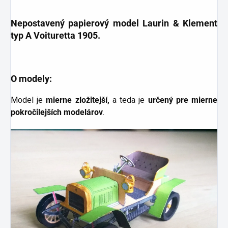
Nepostavený papierový model
Laurin & Klement
typ A Voituretta 1905
.
O modely:
Model je
mierne
zložitejší,
a teda je
určený pre mierne
pokročilejších modelárov
.