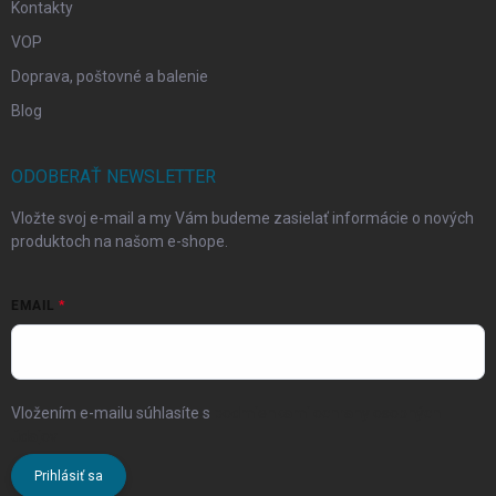
Kontakty
VOP
Doprava, poštovné a balenie
Blog
ODOBERAŤ NEWSLETTER
Vložte svoj e-mail a my Vám budeme zasielať informácie o nových
produktoch na našom e-shope.
EMAIL
Vložením e-mailu súhlasíte s
podmienkami ochrany osobných
údajov
Prihlásiť sa