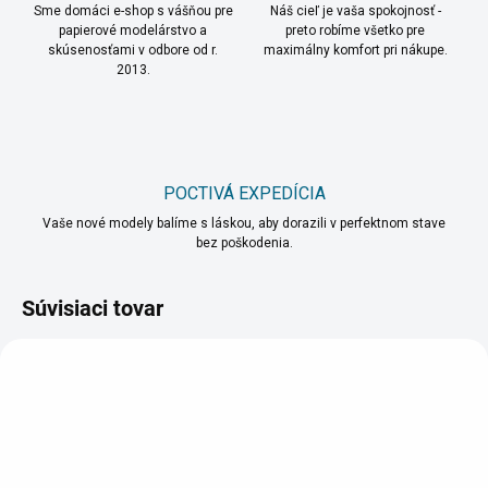
Sme domáci e-shop s vášňou pre
Náš cieľ je vaša spokojnosť -
papierové modelárstvo a
preto robíme všetko pre
skúsenosťami v odbore od r.
maximálny komfort pri nákupe.
2013.
POCTIVÁ EXPEDÍCIA
Vaše nové modely balíme s láskou, aby dorazili v perfektnom stave
bez poškodenia.
Súvisiaci tovar