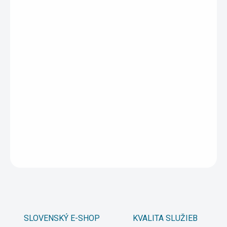
1 - 4 ks
3 €
/ ks
5 - 9 ks = zľava 5 %
2,85 €
/ ks
10 a viac ks = zľava 10 %
2,70 €
/ ks
Ušetríte
0 €
−
+
Pridať do košíka
DETAILNÉ INFORMÁCIE
OPÝTAŤ SA
STRÁŽIŤ
SLOVENSKÝ E-SHOP
KVALITA SLUŽIEB