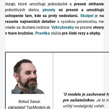
dizajn, ktoré umožňujú jednoduché a
presné strihanie
jednotlivých dielov,
pinzety
sú presné a umožňujú
uchopenie tam, kde sa prsty nedostanú.
Skalpel
je
na
rezanie najmenších detailov
s vysokou presnosťou, nie
všade sa dostanú nožnice.
Vykružováky
na presné
otvory
v tvare kružnice.
Pravítka
slúžia
pre čisté rezy a ohyby.
"
U modelu je zachované hy
pre
začiatočníkov.
Je to m
Bohuš Saxun
určitý nostalgický vsťah.
zakladateľ TopModely.sk.