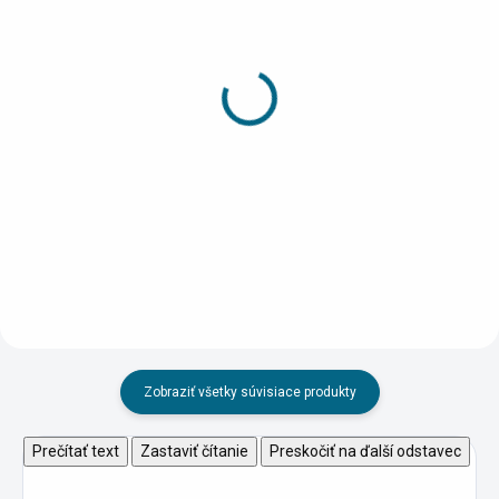
SKLADOM
SKLADOM
(>5 KS)
(4 KS)
Papierový model -
Papierový model - Stará
Budatínsky hrad
železničná stanica Žilina
10 €
4 €
Do košíka
Do košíka
Zobraziť všetky súvisiace produkty
Prečítať text
Zastaviť čítanie
Preskočiť na ďalší odstavec