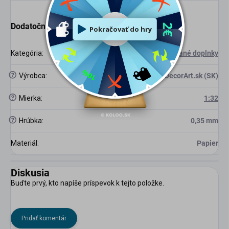
Dodatočné parametre
Kategória
:
Laserom rezané doplnky
?
Výrobca
:
DecorArt.sk (SK)
?
Mierka
:
1:32
?
Hrúbka
:
0,35 mm
Materiál
:
Papier
Diskusia
Buďte prvý, kto napíše príspevok k tejto položke.
Pridať komentár