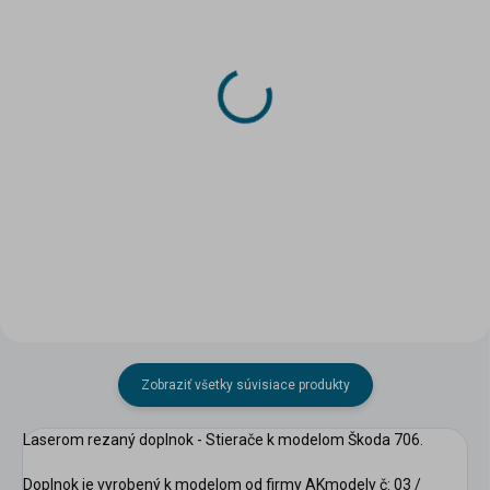
SKLADOM
SKLADOM
(2 KS)
(3 KS)
Papierový model - Škoda
Papierový model -
Š 706 KDH 320P -
Hasičská cisterna Š706
scount
Autodomiešavač
RTHP CAS 25
15 €
17,20 €
Do košíka
Do košíka
Zobraziť všetky súvisiace produkty
Laserom rezaný doplnok - Stierače k modelom Škoda 706.
Doplnok je vyrobený k modelom od firmy AKmodely č: 03 /