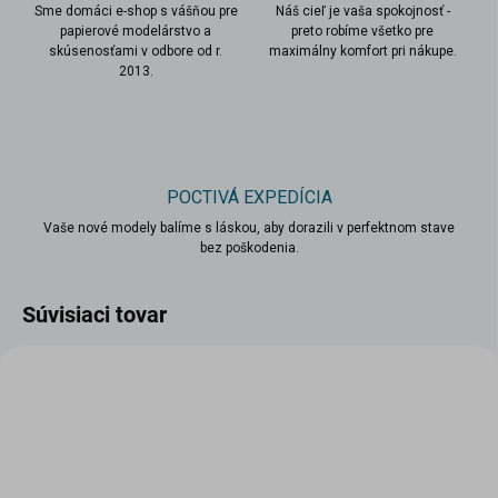
Sme domáci e-shop s vášňou pre
Náš cieľ je vaša spokojnosť -
papierové modelárstvo a
preto robíme všetko pre
skúsenosťami v odbore od r.
maximálny komfort pri nákupe.
2013.
POCTIVÁ EXPEDÍCIA
Vaše nové modely balíme s láskou, aby dorazili v perfektnom stave
bez poškodenia.
Súvisiaci tovar