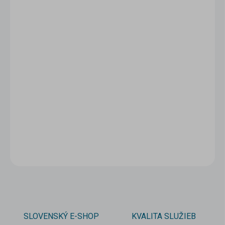
1 - 4 ks
0,56 €
/ ks
5 - 9 ks = zľava 5 %
0,53 €
/ ks
10 a viac ks = zľava 10 %
0,50 €
/ ks
Ušetríte
0 €
−
+
Pridať do košíka
DETAILNÉ INFORMÁCIE
OPÝTAŤ SA
STRÁŽIŤ
SLOVENSKÝ E-SHOP
KVALITA SLUŽIEB