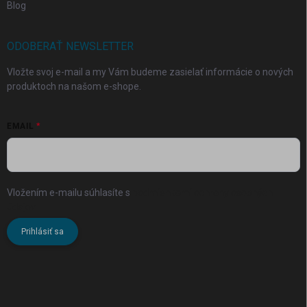
Blog
ODOBERAŤ NEWSLETTER
Vložte svoj e-mail a my Vám budeme zasielať informácie o nových
produktoch na našom e-shope.
EMAIL
Vložením e-mailu súhlasíte s
podmienkami ochrany osobných
údajov
Prihlásiť sa