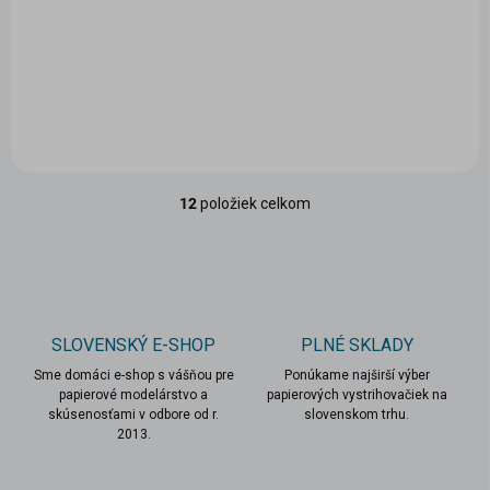
4,80 €
poskodene
0,90 €
Do košíka
Do košíka
12
položiek celkom
O
v
l
á
d
a
c
SLOVENSKÝ E-SHOP
PLNÉ SKLADY
i
Sme domáci e-shop s vášňou pre
e
Ponúkame najširší výber
papierové modelárstvo a
papierových vystrihovačiek na
p
skúsenosťami v odbore od r.
slovenskom trhu.
r
2013.
v
k
y