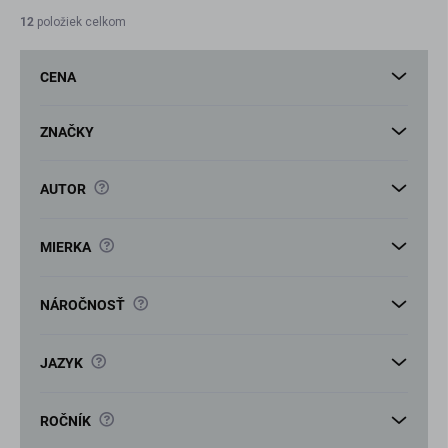
i
12
položiek celkom
e
p
CENA
r
o
d
ZNAČKY
u
k
?
AUTOR
t
o
v
?
MIERKA
?
NÁROČNOSŤ
?
JAZYK
?
ROČNÍK