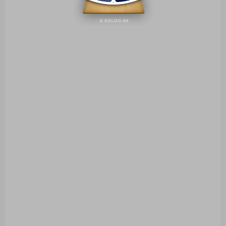
nástavba
Gaula
6,50 €
1,20 €
Do košíka
Do košíka
SKLADOM
SKLADOM
(1 KS)
(1 KS)
Papierový model
Papierový model Avia
Dioráma Čínska
JM-07 Laktos
Džunka - mierne