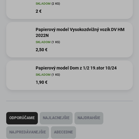
SKLADOM
(2 KS)
2 €
Papierový model Vysokozdvižný vozík DV HM
2022N
SKLADOM
(1 KS)
2,50 €
Papierový model Dom z 1/2 19.stor 10/24
SKLADOM
(1 KS)
1,90 €
R
a
ODPORÚČAME
NAJLACNEJŠIE
NAJDRAHŠIE
d
e
NAJPREDÁVANEJŠIE
ABECEDNE
n