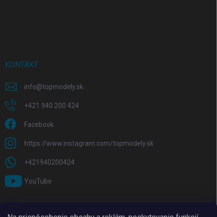
KONTAKT
info
@
topmodely.sk
+421 940 200 424
Facebook
https://www.instagram.com/topmodely.sk
+421940200424
YouTube
PRIJÍMAME ONLINE PLATBY