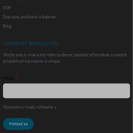
VOP
Doprava, poštovné a balenie
Blog
ODOBERAŤ NEWSLETTER
Vložte svoj e-mail a my Vám budeme zasielať informácie o nových
produktoch na našom e-shope.
EMAIL
Vložením e-mailu súhlasíte s
podmienkami ochrany osobných
údajov
Prihlásiť sa