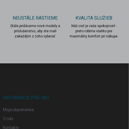
v
ý
p
NEUSTÁLE RASTIEME
KVALITA SLUŽIEB
i
s
Stále pridávame nové modely a
Náš cieľ je vaša spokojnosť -
u
príslušenstvo, aby ste mali
preto robíme všetko pre
zakaždým z čoho vyberať.
maximálny komfort pri nákupe.
Z
á
p
ä
t
i
INFORMÁCIE PRE VÁS
e
Moja objednávka
O nás
Kontakty