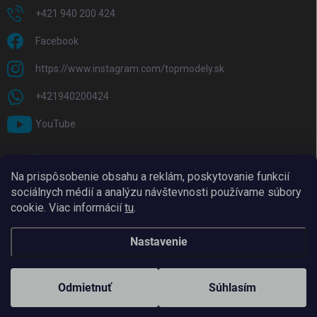
+421 940 200 424
Facebook
https://www.instagram.com/topmodely.sk
+421940200424
YouTube
PRIJÍMAME ONLINE PLATBY
Na prispôsobenie obsahu a reklám, poskytovanie funkcií
sociálnych médií a analýzu návštevnosti používame súbory
cookie. Viac informácií
tu
.
Nastavenie
Copyright 2026
TopModely
. Všetky práva vyhradené.
Upraviť nastavenie
cookies
Odmietnuť
Súhlasím
Vytvoril Shoptet