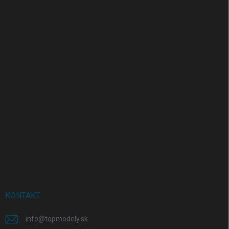
KONTAKT
info
@
topmodely.sk