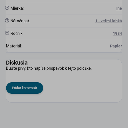
?
Mierka
:
Iné
?
Náročnosť
:
1 - veľmi ľahká
?
Ročník
:
1984
Materiál
:
Papier
Diskusia
Buďte prvý, kto napíše príspevok k tejto položke.
Pridať komentár