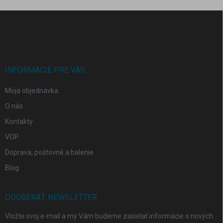
Z
á
p
ä
t
i
INFORMÁCIE PRE VÁS
e
Moja objednávka
O nás
Kontakty
VOP
Doprava, poštovné a balenie
Blog
ODOBERAŤ NEWSLETTER
Vložte svoj e-mail a my Vám budeme zasielať informácie o nových