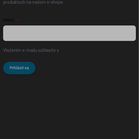
produktoch na našom e-shope.
EMAIL
Vložením e-mailu súhlasíte s
podmienkami ochrany osobných
údajov
Prihlásiť sa