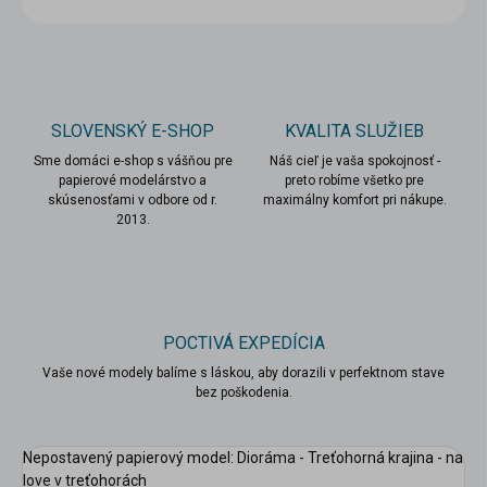
SLOVENSKÝ E-SHOP
KVALITA SLUŽIEB
Sme domáci e-shop s vášňou pre
Náš cieľ je vaša spokojnosť -
papierové modelárstvo a
preto robíme všetko pre
skúsenosťami v odbore od r.
maximálny komfort pri nákupe.
2013.
POCTIVÁ EXPEDÍCIA
Vaše nové modely balíme s láskou, aby dorazili v perfektnom stave
scount
bez poškodenia.
Nepostavený papierový model: Dioráma - Treťohorná krajina - na
love v treťohorách