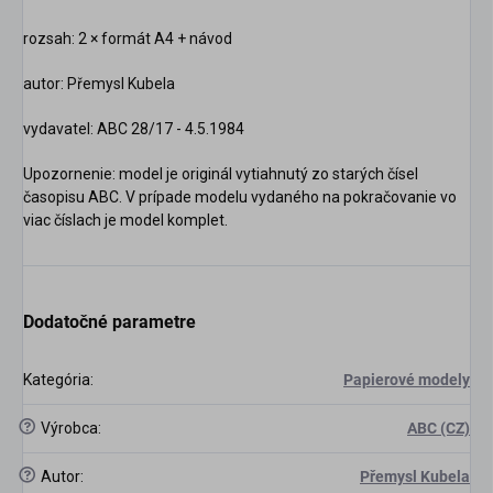
rozsah: 2 × formát A4 + návod
autor:
Přemysl Kubela
vydavatel: ABC 28/17 - 4.5.1984
Upozornenie: model je originál vytiahnutý zo starých čísel
časopisu ABC. V prípade modelu vydaného na pokračovanie vo
viac číslach je model komplet.
Dodatočné parametre
Kategória
:
Papierové modely
?
Výrobca
:
ABC (CZ)
?
Autor
:
Přemysl Kubela