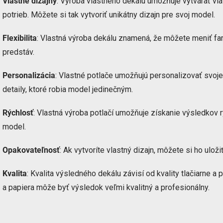
Vlastné dizajny
: Výroba vlastného dekálu umožňuje vytvárať vla
potrieb. Môžete si tak vytvoriť unikátny dizajn pre svoj model.
Flexibilita
: Vlastná výroba dekálu znamená, že môžete meniť farby
predstáv.
Personalizácia
: Vlastné potlače umožňujú personalizovať svoje
detaily, ktoré robia model jedinečným.
Rýchlosť
: Vlastná výroba potlačí umožňuje získanie výsledkov rýc
model.
Opakovateľnosť
: Ak vytvoríte vlastný dizajn, môžete si ho uloži
Kvalita
: Kvalita výsledného dekálu závisí od kvality tlačiarne a p
a papiera môže byť výsledok veľmi kvalitný a profesionálny.