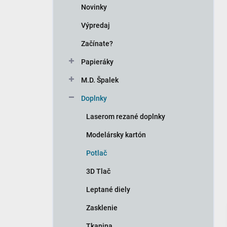
kategórie
Novinky
Výpredaj
Začínate?
Papieráky
M.D. Špalek
Doplnky
Laserom rezané doplnky
Modelársky kartón
Potlač
3D Tlač
Leptané diely
Zasklenie
Tkanina