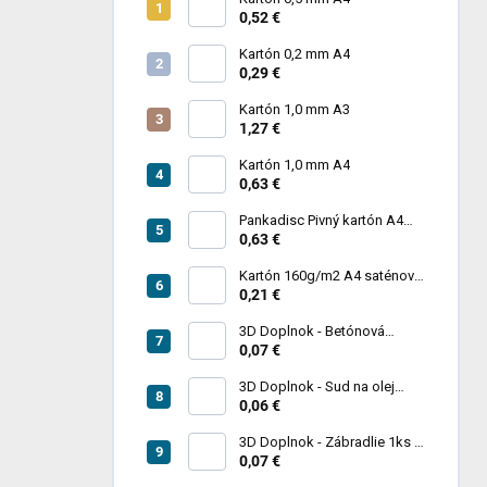
0,52 €
Kartón 0,2 mm A4
0,29 €
Kartón 1,0 mm A3
1,27 €
Kartón 1,0 mm A4
0,63 €
Pankadisc Pivný kartón A4
1mm 420g
0,63 €
Kartón 160g/m2 A4 saténový
biely povrch
0,21 €
3D Doplnok - Betónová
zábrana 1ks
0,07 €
3D Doplnok - Sud na olej
kovový 250L - 1ks
0,06 €
3D Doplnok - Zábradlie 1ks +
stojan 2ks
0,07 €