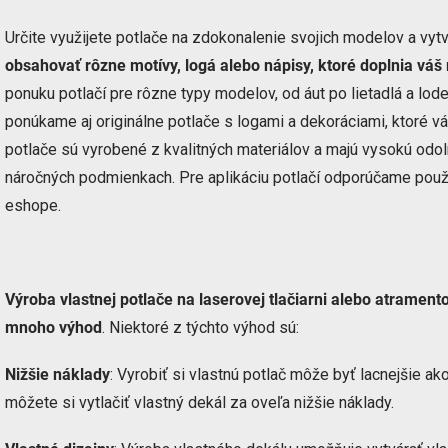
Určite využijete potlače na zdokonalenie svojich modelov a vytv
obsahovať rôzne motívy, logá alebo nápisy, ktoré doplnia váš
ponuku potlačí pre rôzne typy modelov, od áut po lietadlá a lod
ponúkame aj originálne potlače s logami a dekoráciami, ktoré 
potlače sú vyrobené z kvalitných materiálov a majú vysokú odol
náročných podmienkach. Pre aplikáciu potlačí odporúčame použiť 
eshope.
Výroba vlastnej potlače na laserovej tlačiarni alebo atrament
mnoho výhod
. Niektoré z týchto výhod sú:
Nižšie náklady
: Vyrobiť si vlastnú potlač môže byť lacnejšie ako
môžete si vytlačiť vlastný dekál za oveľa nižšie náklady.