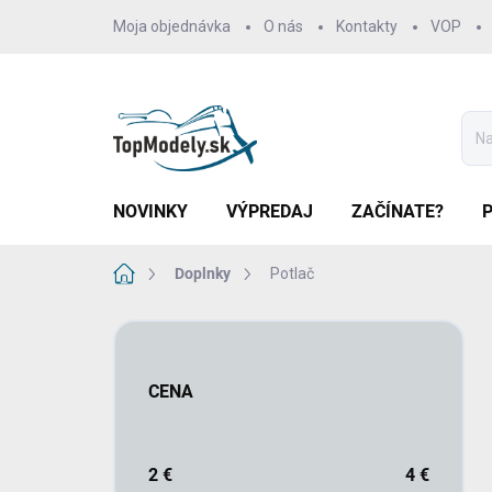
Prejsť
Moja objednávka
O nás
Kontakty
VOP
na
obsah
NOVINKY
VÝPREDAJ
ZAČÍNATE?
Domov
Doplnky
Potlač
B
o
č
CENA
n
ý
p
a
2
€
4
€