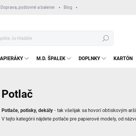
Doprava, poštovné a balenie
Blog
Hľadať
PAPIERÁKY
M.D. ŠPALEK
DOPLNKY
KARTÓN
Potlač
Potlače, potisky, dekály
- tak všelijak sa hovorí obtiskovým ar
V tejto kategórii nájdete potlače pre papierové modely, od názv