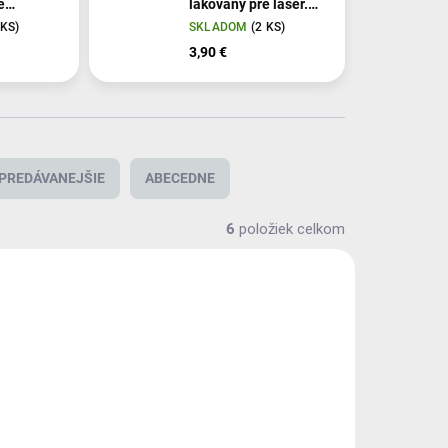
é
lakovaný pre laser.
 Biely
tlačiarne A4 Biela
 KS)
SKLADOM
(2 KS)
plocha PRP
3,90 €
PREDÁVANEJŠIE
ABECEDNE
6
položiek celkom
VÝPREDAJ
X00665
X00656