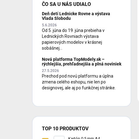
ČO SA U NÁS UDIALO
Deň detí Lednicke Rovne a výstava
Vlada Slobodu
5.6.2026
Od 5. júna do 19. júna prebieha v
Lednických Rovniach výstava
papierových modelov v krásnej
sobášnej...
Nová platforma TopModely.sk –
rýchlejšia, prehľadnejšia a plná noviniek
27.5.2026
Prechod pod novú platformu a úplna
zmena celého eshopu, nie len po
designovej, ale aj po funkčnej stránke.
TOP 10 PRODUKTOV
Kartón 0,5 mm A4