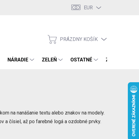
EUR
PRÁZDNY KOŠÍK
NÁKUPNÝ
KOŠÍK
NÁRADIE
ZELEŇ
OSTATNÉ
ZNAČKY
šíkom na nanášanie textu alebo znakov na modely.
ov a čísiel, až po farebné logá a ozdobné prvky.