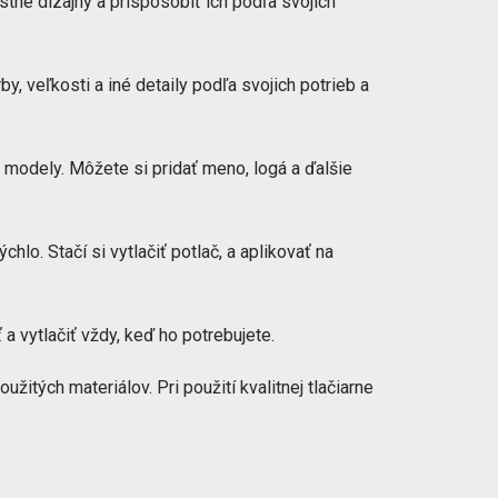
stné dizajny a prispôsobiť ich podľa svojich
, veľkosti a iné detaily podľa svojich potrieb a
 modely. Môžete si pridať meno, logá a ďalšie
hlo. Stačí si vytlačiť potlač, a aplikovať na
ť a vytlačiť vždy, keď ho potrebujete.
oužitých materiálov. Pri použití kvalitnej tlačiarne