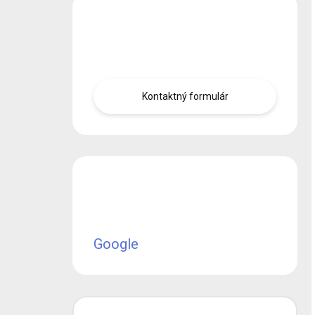
Máte otázku?
Obráťte sa na nás.
Kontaktný formulár
Google