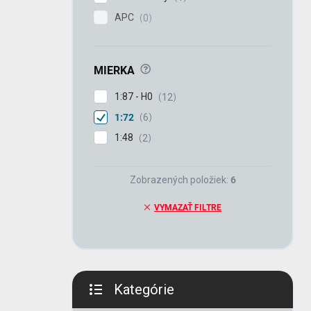
APC
0
?
MIERKA
1:87 - H0
12
1:72
6
1:48
2
Zobrazených položiek:
6
VYMAZAŤ FILTRE
Kategórie
Preskočiť