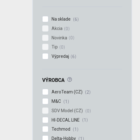
n
e
l
Na sklade
6
Akcia
0
Novinka
0
Tip
0
Výpredaj
6
?
VÝROBCA
AeroTeam (CZ)
2
M&C
1
SDV Model (CZ)
0
HI-DECAL LINE
1
Techmod
1
Delta-Hobby
1