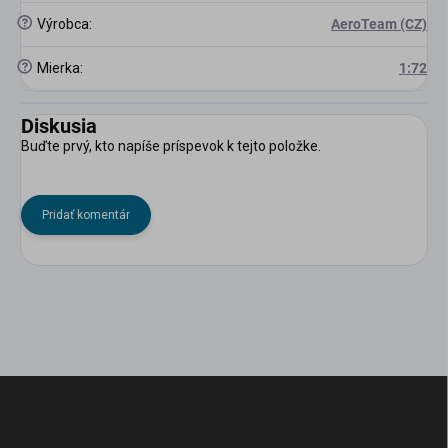
?
Výrobca
:
AeroTeam (CZ)
?
Mierka
:
1:72
Diskusia
Buďte prvý, kto napíše príspevok k tejto položke.
Pridať komentár
Z
á
p