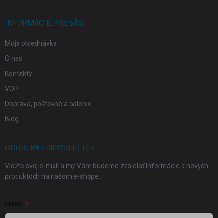
ä
t
i
INFORMÁCIE PRE VÁS
e
Moja objednávka
O nás
Kontakty
VOP
Doprava, poštovné a balenie
Blog
ODOBERAŤ NEWSLETTER
Vložte svoj e-mail a my Vám budeme zasielať informácie o nových
produktoch na našom e-shope.
EMAIL