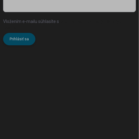
Vložením e-mailu súhlasíte s
podmienkami ochrany osobných
údajov
Prihlásiť sa