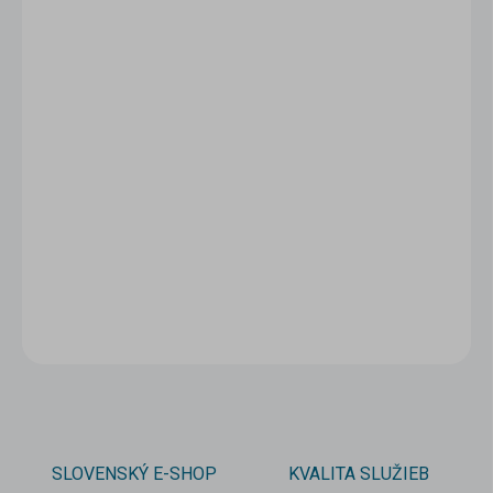
1 - 4 ks
2,52 €
/ ks
5 - 9 ks = zľava 5 %
2,39 €
/ ks
10 a viac ks = zľava 10 %
2,27 €
/ ks
Ušetríte
0 €
−
+
Pridať do košíka
DETAILNÉ INFORMÁCIE
OPÝTAŤ SA
STRÁŽIŤ
SLOVENSKÝ E-SHOP
KVALITA SLUŽIEB