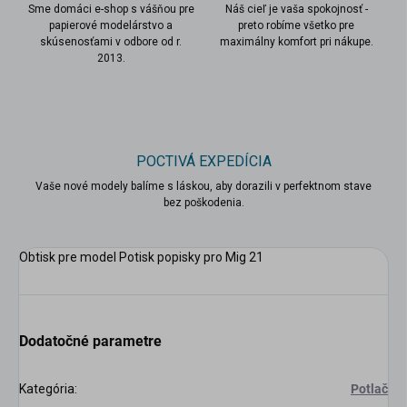
Sme domáci e-shop s vášňou pre
Náš cieľ je vaša spokojnosť -
papierové modelárstvo a
preto robíme všetko pre
skúsenosťami v odbore od r.
maximálny komfort pri nákupe.
2013.
scount
POCTIVÁ EXPEDÍCIA
Vaše nové modely balíme s láskou, aby dorazili v perfektnom stave
bez poškodenia.
Obtisk pre model Potisk popisky pro Mig 21
Dodatočné parametre
Kategória
:
Potlač