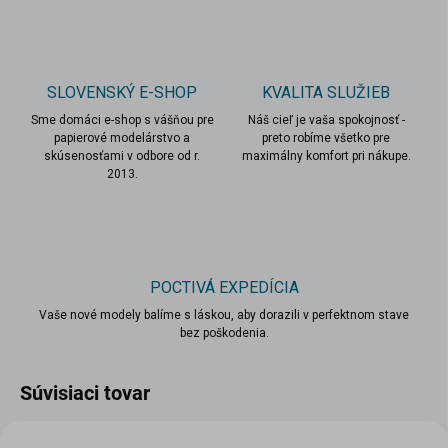
SLOVENSKÝ E-SHOP
KVALITA SLUŽIEB
Sme domáci e-shop s vášňou pre
Náš cieľ je vaša spokojnosť -
papierové modelárstvo a
preto robíme všetko pre
skúsenosťami v odbore od r.
maximálny komfort pri nákupe.
2013.
POCTIVÁ EXPEDÍCIA
Vaše nové modely balíme s láskou, aby dorazili v perfektnom stave
bez poškodenia.
Súvisiaci tovar