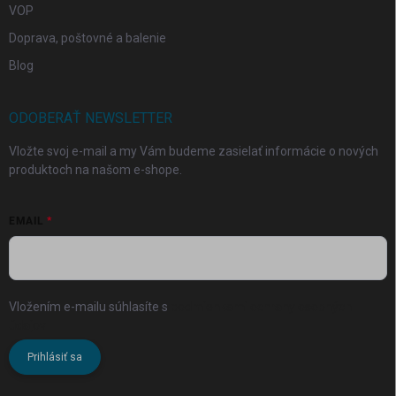
VOP
Doprava, poštovné a balenie
Blog
ODOBERAŤ NEWSLETTER
Vložte svoj e-mail a my Vám budeme zasielať informácie o nových
produktoch na našom e-shope.
EMAIL
Vložením e-mailu súhlasíte s
podmienkami ochrany osobných
údajov
Prihlásiť sa