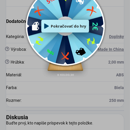
Dodatočné parametre
Kategória
:
Doplnky
?
Výrobca
:
Made In China
?
Hrúbka
:
2,00 mm
Materiál
:
ABS
Farba
:
Biela
Rozmer
:
250 mm
Diskusia
Buďte prvý, kto napíše príspevok k tejto položke.