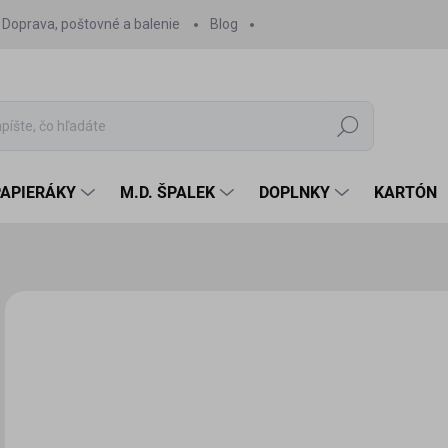
Doprava, poštovné a balenie
Blog
Hľadať
PAPIERÁKY
M.D. ŠPALEK
DOPLNKY
KARTÓN
Neohodnotené
Podrobnosti hodnotenia
NOVINKA
0,
0,4
Jedn
SK