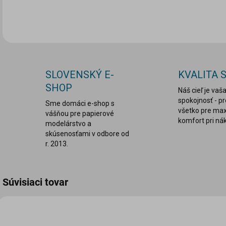
DETA
SLOVENSKÝ E-
KVALITA 
SHOP
Náš cieľ je vaš
spokojnosť - p
Sme domáci e-shop s
všetko pre ma
vášňou pre papierové
komfort pri ná
modelárstvo a
skúsenosťami v odbore od
r. 2013.
Súvisiaci tovar
0697
0698