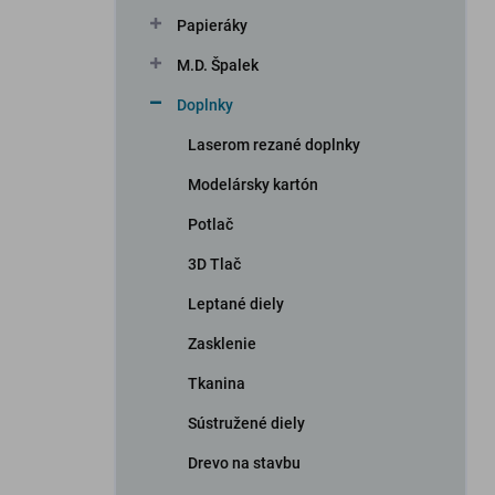
n
Papieráky
e
l
M.D. Špalek
Doplnky
Laserom rezané doplnky
Modelársky kartón
Potlač
3D Tlač
Leptané diely
Zasklenie
Tkanina
Sústružené diely
Drevo na stavbu