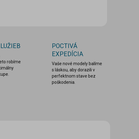
ILNÉ INFORMÁCIE
OPÝTAŤ SA
STRÁŽIŤ
SLUŽIEB
POCTIVÁ
EXPEDÍCIA
a
reto robíme
Vaše nové modely balíme
ximálny
s láskou, aby dorazili v
kupe.
perfektnom stave bez
poškodenia.
0699
0700