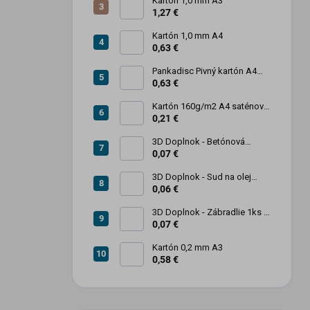
Kartón 1,0 mm A3
1,27 €
Kartón 1,0 mm A4
0,63 €
Pankadisc Pivný kartón A4
1mm 420g
0,63 €
Kartón 160g/m2 A4 saténový
biely povrch
0,21 €
3D Doplnok - Betónová
zábrana 1ks
0,07 €
3D Doplnok - Sud na olej
kovový 250L - 1ks
0,06 €
3D Doplnok - Zábradlie 1ks +
stojan 2ks
0,07 €
Kartón 0,2 mm A3
0,58 €