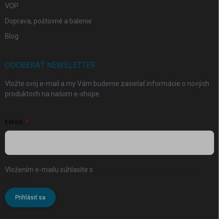
VOP
Doprava, poštovné a balenie
Blog
ODOBERAŤ NEWSLETTER
Vložte svoj e-mail a my Vám budeme zasielať informácie o nových
produktoch na našom e-shope.
EMAIL
Vložením e-mailu súhlasíte s
podmienkami ochrany osobných
údajov
Prihlásiť sa