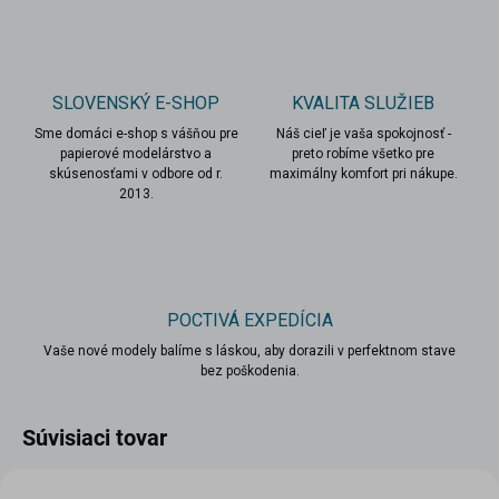
SLOVENSKÝ E-SHOP
KVALITA SLUŽIEB
Sme domáci e-shop s vášňou pre
Náš cieľ je vaša spokojnosť -
papierové modelárstvo a
preto robíme všetko pre
skúsenosťami v odbore od r.
maximálny komfort pri nákupe.
2013.
POCTIVÁ EXPEDÍCIA
Vaše nové modely balíme s láskou, aby dorazili v perfektnom stave
bez poškodenia.
Súvisiaci tovar