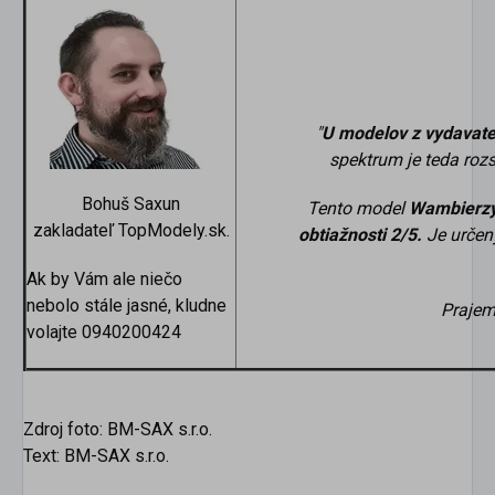
"
U modelov z vydavat
spektrum je teda roz
Bohuš Saxun
Tento model
Wambierzyc
zakladateľ TopModely.sk.
obtiažnosti 2/5.
Je urče
Ak by Vám ale niečo
nebolo stále jasné, kludne
Prajem
volajte 0940200424
Zdroj foto: BM-SAX s.r.o.
Text: BM-SAX s.r.o.