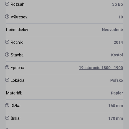
?
Rozsah
:
5 x B5
?
Výkresov
:
10
Počet dielov
:
Neuvedené
?
Ročník
:
2014
?
Stavba
:
Kostol
?
Epocha
:
19. storočie 1800 - 1900
?
Lokácia
:
Poľsko
Materiál
:
Papier
?
Dĺžka
:
160 mm
?
Šírka
:
170 mm