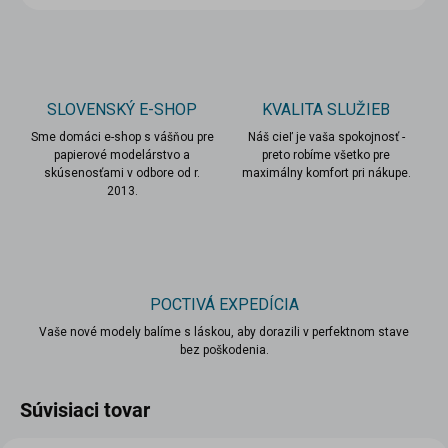
SLOVENSKÝ E-SHOP
KVALITA SLUŽIEB
Sme domáci e-shop s vášňou pre
Náš cieľ je vaša spokojnosť -
papierové modelárstvo a
preto robíme všetko pre
skúsenosťami v odbore od r.
maximálny komfort pri nákupe.
2013.
POCTIVÁ EXPEDÍCIA
Vaše nové modely balíme s láskou, aby dorazili v perfektnom stave
bez poškodenia.
Súvisiaci tovar