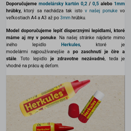
Doporučujeme
modelársky kartón
0,2
/
0,5
alebo
1mm
hrúbky,
ktorý sa nachádza tak isto
v našej ponuke
vo
veľkostiach A4 a A3 až po
3mm
hrúbku.
Model doporučujeme lepiť disperznými lepidlami, ktoré
máme aj my v ponuke
. Na našej stránke nájdete mimo
iného lepidlo
Herkules
, ktoré je
modelármi najpoužívanejšie a
po zaschnutí je číre a
stále
. Toto lepidlo
je zdravotne nezávadné
, teda je
vhodné na prácu aj deťom.