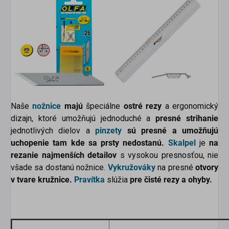
Naše
nožnice
majú
špeciálne
ostré rezy
a ergonomický
dizajn, ktoré umožňujú jednoduché a
presné strihanie
jednotlivých dielov a
pinzety
sú presné a umožňujú
uchopenie tam kde sa prsty nedostanú.
Skalpel
je
na
rezanie najmenších detailov
s vysokou presnosťou, nie
všade sa dostanú nožnice.
Vykružováky
na presné
otvory
v tvare kružnice.
Pravítka
slúžia
pre čisté rezy a ohyby.