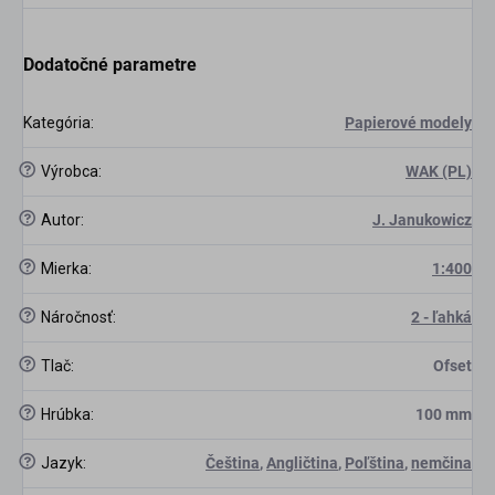
Dodatočné parametre
scount
Kategória
:
Papierové modely
?
Výrobca
:
WAK (PL)
?
Autor
:
J. Janukowicz
?
Mierka
:
1:400
?
Náročnosť
:
2 - ľahká
?
Tlač
:
Ofset
?
Hrúbka
:
100 mm
?
Jazyk
:
Čeština
,
Angličtina
,
Poľština
,
nemčina