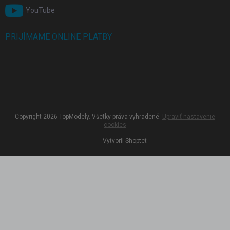
YouTube
PRIJÍMAME ONLINE PLATBY
Copyright 2026
TopModely
. Všetky práva vyhradené.
Upraviť nastavenie
cookies
Vytvoril Shoptet