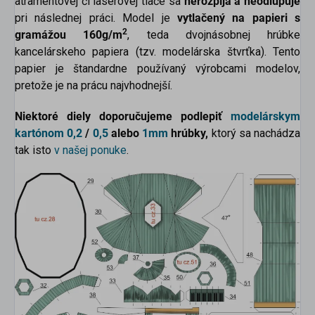
atramentovej či laserovej tlače sa
nerozpíja a neodlupuje
pri následnej práci. Model je
vytlačený na papieri s
2
gramážou 160g/m
, teda dvojnásobnej hrúbke
kancelárskeho papiera (tzv. modelárska štvrťka). Tento
papier je štandardne používaný výrobcami modelov,
pretože je na prácu najvhodnejší.
Niektoré diely doporučujeme podlepiť
modelárskym
kartónom
0,2
/
0,5
alebo
1mm
hrúbky,
ktorý sa nachádza
tak isto
v našej ponuke
.