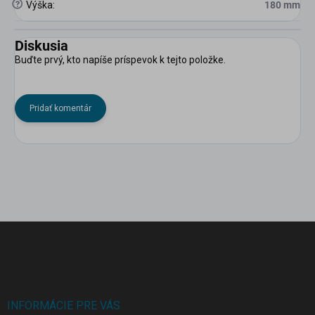
?
Výška
:
180 mm
Diskusia
Buďte prvý, kto napíše príspevok k tejto položke.
Pridať komentár
Z
á
p
ä
t
i
INFORMÁCIE PRE VÁS