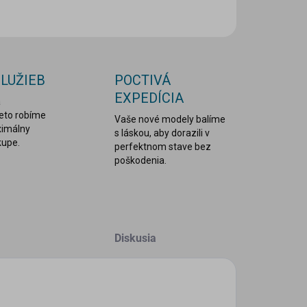
OPÝTAŤ SA
STRÁŽIŤ
SLUŽIEB
POCTIVÁ
EXPEDÍCIA
a
reto robíme
Vaše nové modely balíme
ximálny
s láskou, aby dorazili v
kupe.
perfektnom stave bez
poškodenia.
Diskusia