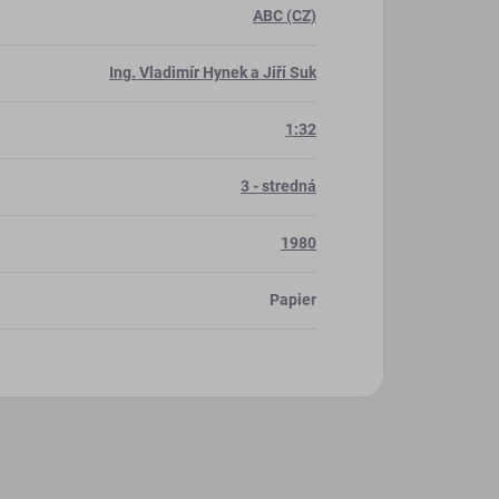
ABC (CZ)
Ing. Vladimír Hynek a Jiří Suk
1:32
3 - stredná
1980
Papier