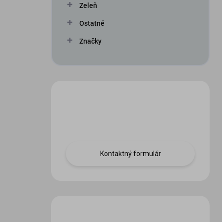
Zeleň
Ostatné
Značky
Máte otázku?
Obráťte sa na nás.
Kontaktný formulár