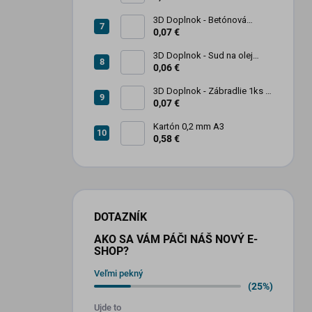
3D Doplnok - Betónová
zábrana 1ks
0,07 €
3D Doplnok - Sud na olej
kovový 250L - 1ks
0,06 €
3D Doplnok - Zábradlie 1ks +
stojan 2ks
0,07 €
Kartón 0,2 mm A3
0,58 €
DOTAZNÍK
AKO SA VÁM PÁČI NÁŠ NOVÝ E-
SHOP?
Veľmi pekný
(25%)
Ujde to