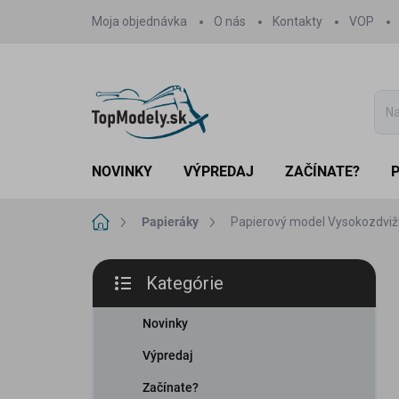
Prejsť
Moja objednávka
O nás
Kontakty
VOP
na
obsah
NOVINKY
VÝPREDAJ
ZAČÍNATE?
Domov
Papieráky
Papierový model Vysokozdviž
B
Kategórie
o
Preskočiť
č
kategórie
n
Novinky
ý
Výpredaj
p
a
Začínate?