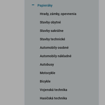
n
Papieráky
e
l
Hrady, zámky, opevnenia
Stavby obytné
Stavby sakrálne
Stavby technické
Automobily osobné
Automobily nákladné
Autobusy
Motocykle
Bicykle
Vojenská technika
Hasičská technika