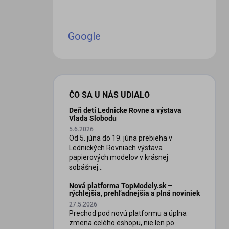
Google
ČO SA U NÁS UDIALO
Deň detí Lednicke Rovne a výstava
Vlada Slobodu
5.6.2026
Od 5. júna do 19. júna prebieha v
Lednických Rovniach výstava
papierových modelov v krásnej
sobášnej...
Nová platforma TopModely.sk –
rýchlejšia, prehľadnejšia a plná noviniek
27.5.2026
Prechod pod novú platformu a úplna
zmena celého eshopu, nie len po