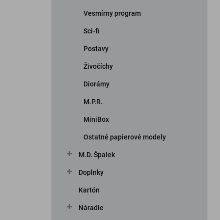
Vesmírny program
Sci-fi
Postavy
Živočíchy
Diorámy
iscount
M.P.R.
MiniBox
Ostatné papierové modely
M.D. Špalek
Doplnky
Kartón
Náradie