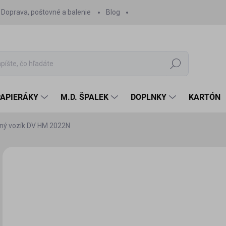
Doprava, poštovné a balenie
Blog
Hľadať
PAPIERÁKY
M.D. ŠPALEK
DOPLNKY
KARTÓN
ný vozík DV HM 2022N
Neohodnotené
Podrobnosti hodnotenia
2,
2,3
Jedn
SK
cena
MÔŽ