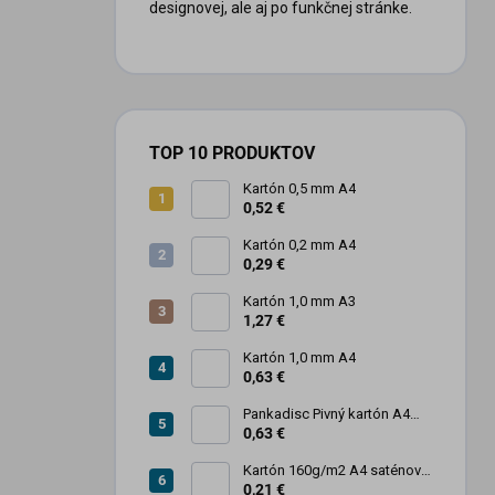
designovej, ale aj po funkčnej stránke.
TOP 10 PRODUKTOV
Kartón 0,5 mm A4
0,52 €
Kartón 0,2 mm A4
0,29 €
Kartón 1,0 mm A3
1,27 €
Kartón 1,0 mm A4
0,63 €
Pankadisc Pivný kartón A4
1mm 420g
0,63 €
Kartón 160g/m2 A4 saténový
biely povrch
0,21 €