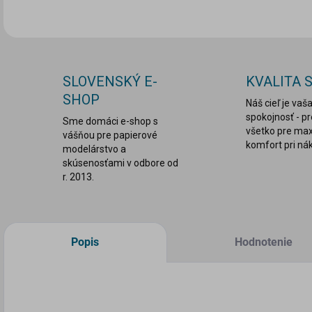
SLOVENSKÝ E-
KVALITA 
SHOP
Náš cieľ je vaš
spokojnosť - p
Sme domáci e-shop s
všetko pre ma
vášňou pre papierové
komfort pri ná
modelárstvo a
skúsenosťami v odbore od
r. 2013.
Popis
Hodnotenie