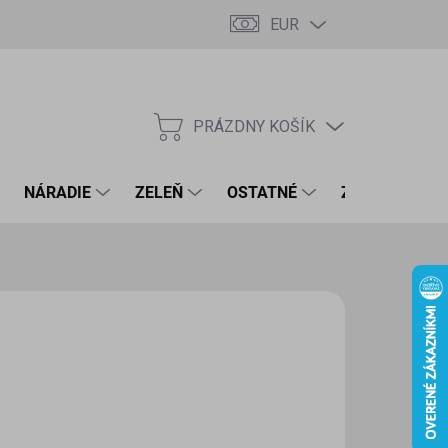
EUR
PRÁZDNY KOŠÍK
NÁKUPNÝ
KOŠÍK
NÁRADIE
ZELEŇ
OSTATNÉ
ZNAČKY
50 €
8 € bez DPH
otková
LADOM
(1 KS)
:
EME DORUČIŤ