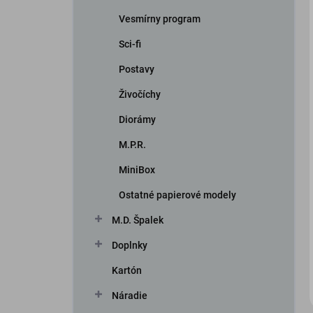
Vesmírny program
Sci-fi
Postavy
Živočíchy
Diorámy
iscount
M.P.R.
MiniBox
Ostatné papierové modely
M.D. Špalek
Doplnky
Kartón
Náradie