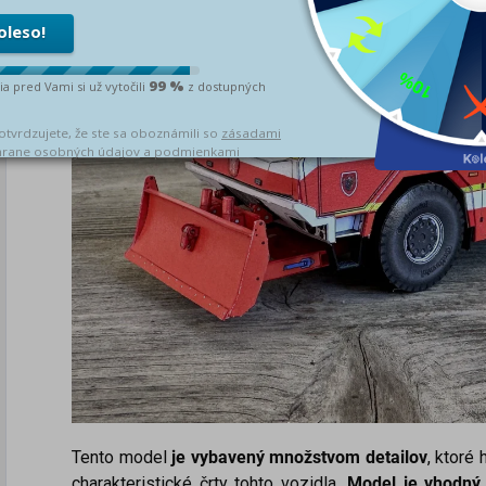
T
ento model
je vybavený množstvom detailov
, ktoré 
charakteristické črty tohto vozidla.
Model je vhodný 