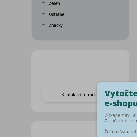
Zeleň
Ostatné
Značky
Máte otázku?
Obráťte sa na nás.
Kontaktný formulár