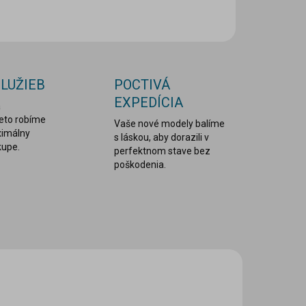
OPÝTAŤ SA
STRÁŽIŤ
SLUŽIEB
POCTIVÁ
EXPEDÍCIA
a
reto robíme
Vaše nové modely balíme
ximálny
s láskou, aby dorazili v
kupe.
perfektnom stave bez
poškodenia.
C ZA MENEJ
LEPDRU029