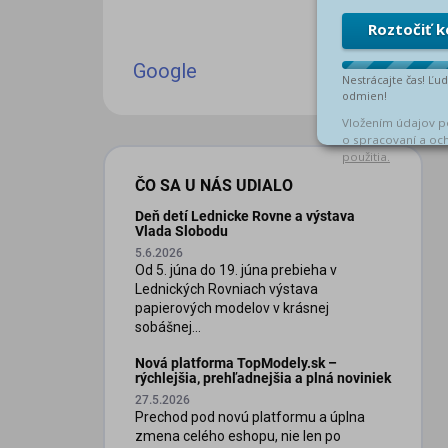
Google
ČO SA U NÁS UDIALO
Deň detí Lednicke Rovne a výstava
Vlada Slobodu
5.6.2026
Od 5. júna do 19. júna prebieha v
Lednických Rovniach výstava
papierových modelov v krásnej
sobášnej...
Nová platforma TopModely.sk –
rýchlejšia, prehľadnejšia a plná noviniek
27.5.2026
Prechod pod novú platformu a úplna
zmena celého eshopu, nie len po