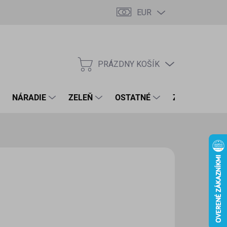
EUR
PRÁZDNY KOŠÍK
NÁKUPNÝ
KOŠÍK
NÁRADIE
ZELEŇ
OSTATNÉ
ZNAČKY
99 €
1 € bez DPH
otková
LADOM
(1 KS)
:
EME DORUČIŤ