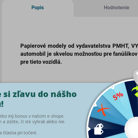
Popis
Hodnotenie
Papierové modely od vydavatelstva PMHT, VYA
automobil je skvelou možnosťou pre fanúšiko
pre tieto vozidlá.
O modeli:
Model je
mierne
zložitejší
a teda je
určený pre mierne