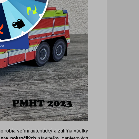
ho robia veľmi autentický
a zahŕňa všetky
pre pokročilých
staviteľov papierových