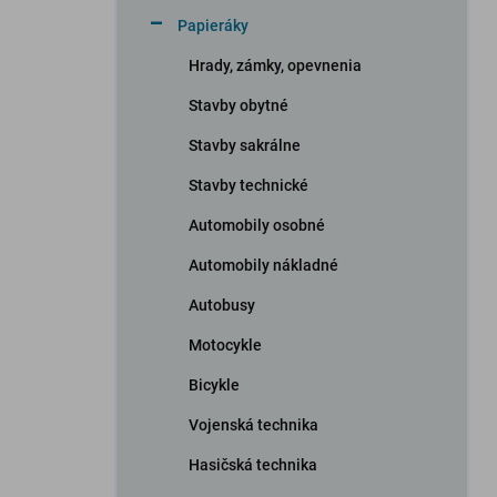
n
Papieráky
e
l
Hrady, zámky, opevnenia
Stavby obytné
Stavby sakrálne
Stavby technické
Automobily osobné
Automobily nákladné
Autobusy
Motocykle
Bicykle
Vojenská technika
Hasičská technika