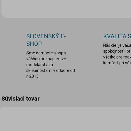
SLOVENSKÝ E-
KVALITA 
SHOP
Náš cieľ je vaš
spokojnosť - p
Sme domáci e-shop s
všetko pre ma
vášňou pre papierové
komfort pri ná
modelárstvo a
skúsenosťami v odbore od
r. 2013.
Súvisiaci tovar
VIAC ZA MENEJ
VIAC ZA MENEJ
VIA
LEPDRU004
LEPDRU003