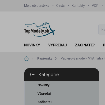
Prejsť
Moja objednávka
O nás
Kontakty
VOP
na
obsah
NOVINKY
VÝPREDAJ
ZAČÍNATE?
Domov
Papieráky
Papierový model - VYA Tatra F
B
Kategórie
o
Preskočiť
č
kategórie
n
Novinky
ý
Výpredaj
p
a
Začínate?