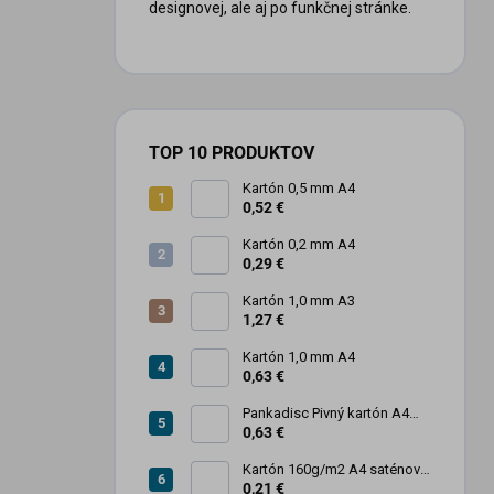
designovej, ale aj po funkčnej stránke.
TOP 10 PRODUKTOV
Kartón 0,5 mm A4
0,52 €
Kartón 0,2 mm A4
0,29 €
Kartón 1,0 mm A3
1,27 €
Kartón 1,0 mm A4
0,63 €
Pankadisc Pivný kartón A4
1mm 420g
0,63 €
Kartón 160g/m2 A4 saténový
biely povrch
0,21 €