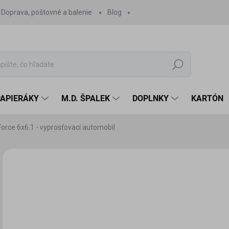
Doprava, poštovné a balenie
Blog
Hľadať
PAPIERÁKY
M.D. ŠPALEK
DOPLNKY
KARTÓN
orce 6x6.1 - vyprosťovací automobil
Neohodnotené
Podrobnosti hodnotenia
ZNAČKA:
PMHT
9,
9,5
Jedn
SK
cena
MÔŽ