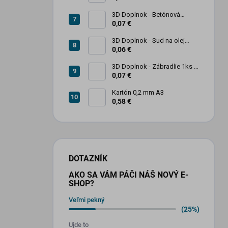
3D Doplnok - Betónová
zábrana 1ks
0,07 €
3D Doplnok - Sud na olej
kovový 250L - 1ks
0,06 €
3D Doplnok - Zábradlie 1ks +
stojan 2ks
0,07 €
Kartón 0,2 mm A3
0,58 €
DOTAZNÍK
AKO SA VÁM PÁČI NÁŠ NOVÝ E-
SHOP?
Veľmi pekný
(25%)
Ujde to