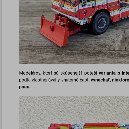
Modelárov, ktorí sú skúsenejší, poteší
varianta s int
podľa vlastnej úvahy vnútorné časti
vynechať, niektor
pneu
.