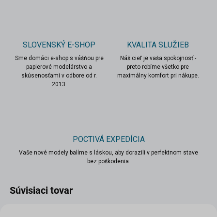
SLOVENSKÝ E-SHOP
KVALITA SLUŽIEB
Sme domáci e-shop s vášňou pre
Náš cieľ je vaša spokojnosť -
papierové modelárstvo a
preto robíme všetko pre
skúsenosťami v odbore od r.
maximálny komfort pri nákupe.
2013.
POCTIVÁ EXPEDÍCIA
Vaše nové modely balíme s láskou, aby dorazili v perfektnom stave
bez poškodenia.
Súvisiaci tovar
VIAC ZA MENEJ