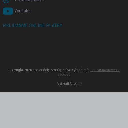
YouTube
PRIJÍMAME ONLINE PLATBY
Copyright 2026
TopModely
. Všetky práva vyhradené.
Upraviť nastavenie
cookies
Vytvoril Shoptet