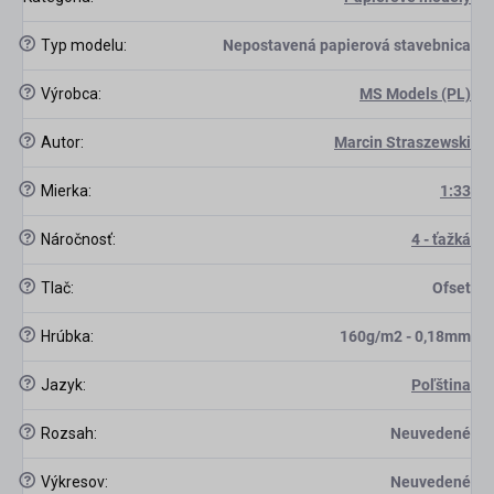
?
Typ modelu
:
Nepostavená papierová stavebnica
?
Výrobca
:
MS Models (PL)
scount
?
Autor
:
Marcin Straszewski
?
Mierka
:
1:33
?
Náročnosť
:
4 - ťažká
?
Tlač
:
Ofset
?
Hrúbka
:
160g/m2 - 0,18mm
?
Jazyk
:
Poľština
?
Rozsah
:
Neuvedené
?
Výkresov
:
Neuvedené