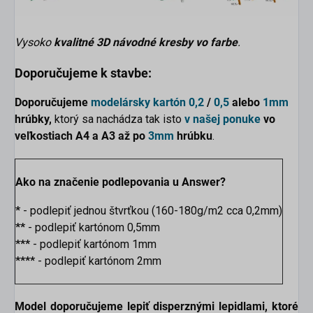
Vysoko
kvalitné 3D návodné kresby vo farbe
.
Doporučujeme k stavbe:
Doporučujeme
modelársky kartón
0,2
/
0,5
alebo
1mm
hrúbky,
ktorý sa nachádza tak isto
v našej ponuke
vo
veľkostiach
A4 a A3 až po
3mm
hrúbku
.
Ako na značenie podlepovania u Answer?
*
- podlepiť jednou štvrťkou (160-180g/m2 cca 0,2mm)
**
- podlepiť kartónom 0,5mm
***
- podlepiť kartónom 1mm
****
- podlepiť kartónom 2mm
Model doporučujeme lepiť disperznými lepidlami, ktoré