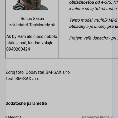
obtiažnosťou od 4-5/5.
Ich
kvalitné sú aj 3d návodné 
Bohuš Saxun
Tento model
vrtuľník
Mi-2
zakladateľ TopModely.sk.
obtiažny
a je určený
pre p
Ak by Vám ale niečo nebolo
Prajem veľa úspechov pri 
stále jasné, kludne volajte
0940200424
Zdroj foto: Dodavateľ BM-SAX s.r.o.
Text: BM-SAX s.r.o.
Dodatočné parametre
Kategória
:
Papierové modely