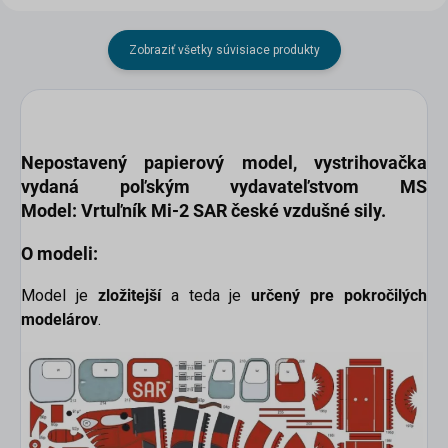
Zobraziť všetky súvisiace produkty
Nepostavený papierový model
, vystrihovačka
vydaná poľským vydavateľstvom
MS
Model:
Vrtuľník Mi-2 SAR české vzdušné sily
.
O modeli:
Model je
zložitejší
a teda je
určený pre pokročilých
modelárov
.