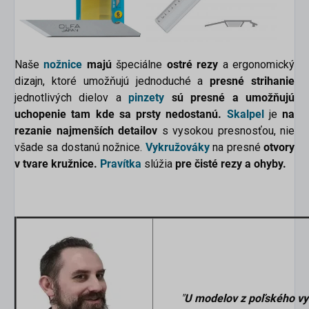
Naše
nožnice
majú
špeciálne
ostré rezy
a ergonomický
dizajn, ktoré umožňujú jednoduché a
presné strihanie
jednotlivých dielov a
pinzety
sú presné a umožňujú
uchopenie tam kde sa prsty nedostanú.
Skalpel
je
na
rezanie najmenších detailov
s vysokou presnosťou, nie
všade sa dostanú nožnice.
Vykružováky
na presné
otvory
v tvare kružnice.
Pravítka
slúžia
pre čisté rezy a ohyby.
"
U modelov z poľského vy