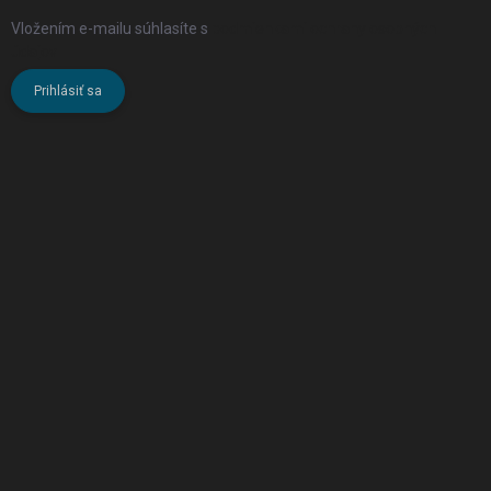
Vložením e-mailu súhlasíte s
podmienkami ochrany osobných
údajov
Prihlásiť sa