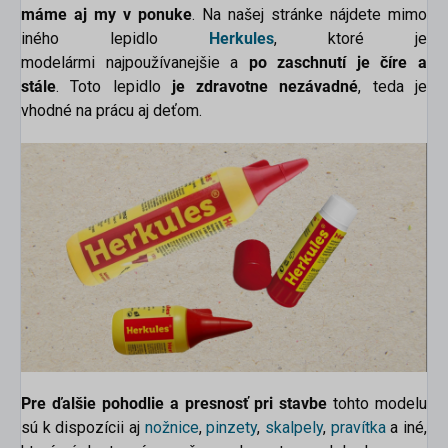
máme aj my v ponuke
. Na našej stránke nájdete mimo
iného lepidlo
Herkules
, ktoré je
modelármi najpoužívanejšie a
po zaschnutí je číre a
stále
. Toto lepidlo
je zdravotne nezávadné
, teda je
vhodné na prácu aj deťom.
Pre ďalšie pohodlie a presnosť pri stavbe
tohto modelu
sú k dispozícii aj
nožnice
,
pinzety
,
skalpely
,
pravítka
a iné,