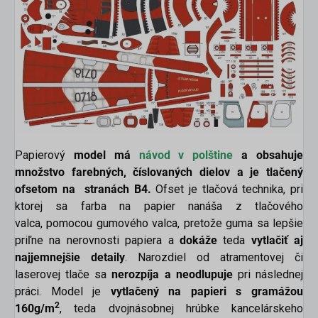
Papierový
model má
návod v p
olštine
a obsahuje
množstvo farebných, číslovaných dielov a je tlačený
ofsetom na stranách B4.
Ofset je tlačová technika, pri
ktorej sa farba na papier nanáša z tlačového
valca, pomocou gumového valca, pretože guma sa lepšie
priľne na nerovnosti papiera a
dokáže
teda
vytlačiť aj
najjemnejšie detaily
. Narozdiel od atramentovej či
laserovej tlače sa
nerozpíja a neodlupuje
pri následnej
práci. Model je
vytlačený na papieri s gramážou
2
160g/m
, teda dvojnásobnej hrúbke kancelárskeho