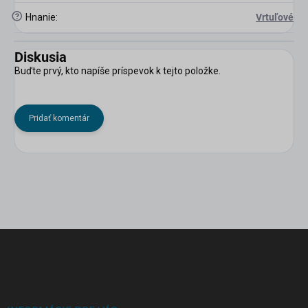
?
Hnanie
:
Vrtuľové
Diskusia
Buďte prvý, kto napíše príspevok k tejto položke.
Pridať komentár
Z
á
p
ä
t