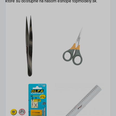
ktoré sú dostupné na našom eshope topmodely.sk.