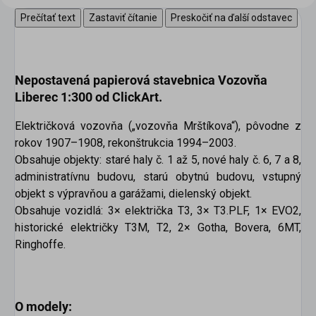
Prečítať text
Zastaviť čítanie
Preskočiť na ďalší odstavec
Nepostavená papierová stavebnica
Vozovňa
Liberec 1:300
od ClickArt
.
Električková vozovňa („vozovňa Mrštíkova“), pôvodne z
rokov 1907–1908, rekonštrukcia 1994–2003.
Obsahuje objekty: staré haly č. 1 až 5, nové haly č. 6, 7 a 8,
administratívnu budovu, starú obytnú budovu, vstupný
objekt s výpravňou a garážami, dielenský objekt.
Obsahuje vozidlá: 3× električka T3, 3× T3.PLF, 1× EVO2,
historické električky T3M, T2, 2× Gotha, Bovera, 6MT,
Ringhoffe.
O modely: