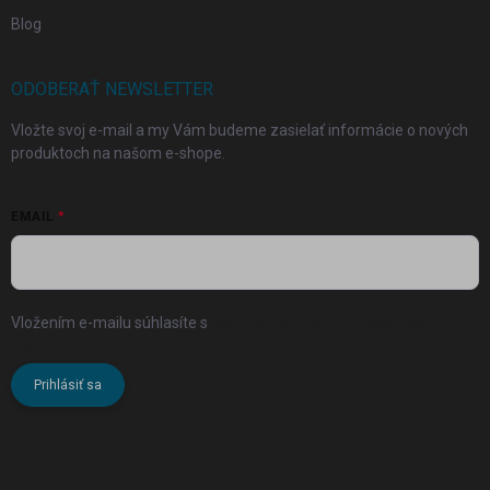
Blog
ODOBERAŤ NEWSLETTER
Vložte svoj e-mail a my Vám budeme zasielať informácie o nových
produktoch na našom e-shope.
EMAIL
Vložením e-mailu súhlasíte s
podmienkami ochrany osobných
údajov
Prihlásiť sa