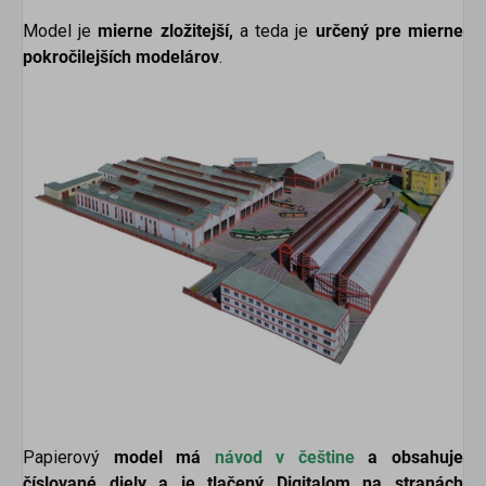
Model je
mierne
zložitejší,
a teda je
určený pre mierne
pokročilejších modelárov
.
Papierový
model má
návod v češtine
a obsahuje
číslované diely a je tlačený Digitalom na stranách