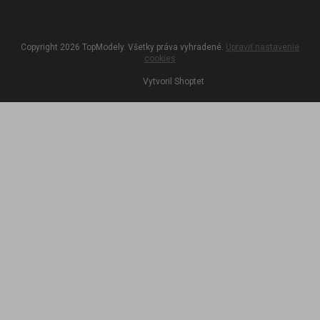
Copyright 2026
TopModely
. Všetky práva vyhradené.
Upraviť nastavenie
cookies
Vytvoril Shoptet