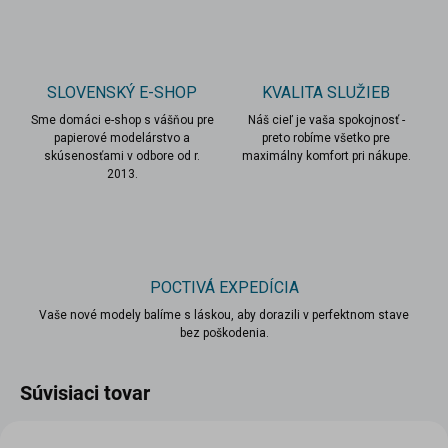
SLOVENSKÝ E-SHOP
KVALITA SLUŽIEB
Sme domáci e-shop s vášňou pre
Náš cieľ je vaša spokojnosť -
papierové modelárstvo a
preto robíme všetko pre
skúsenosťami v odbore od r.
maximálny komfort pri nákupe.
2013.
POCTIVÁ EXPEDÍCIA
Vaše nové modely balíme s láskou, aby dorazili v perfektnom stave
bez poškodenia.
Súvisiaci tovar
VIAC ZA MENEJ
VIAC ZA MENEJ