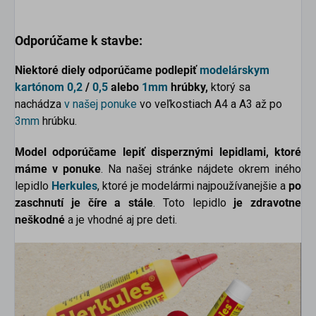
Odporúčame k stavbe:
Niektoré diely odporúčame podlepiť
modelárskym
kartónom
0,2
/
0,5
alebo
1mm
hrúbky,
ktorý sa
nachádza
v našej ponuke
vo veľkostiach A4 a A3 až po
3mm
hrúbku.
Model odporúčame lepiť disperznými lepidlami, ktoré
máme v ponuke
. Na našej stránke nájdete okrem iného
lepidlo
Herkules
, ktoré je modelármi najpoužívanejšie a
po
zaschnutí je číre a stále
. Toto lepidlo
je zdravotne
neškodné
a je vhodné aj pre deti.