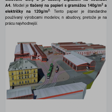
2
A4.
Model je
tlačený na papieri s gramážou 140g/m
a
2.
električky na 120
g/m
Tento papier je štandardne
používaný výrobcami modelov, n abudovy, pretože je na
prácu najvhodnejší.