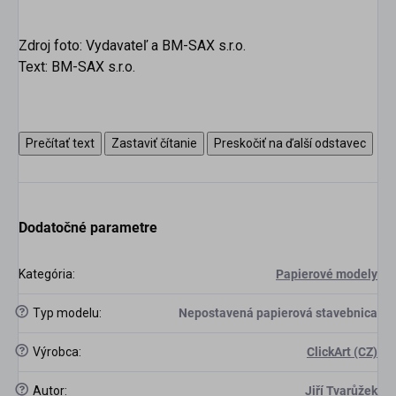
Zdroj foto: Vydavateľ a BM-SAX s.r.o.
Text: BM-SAX s.r.o.
Prečítať text
Zastaviť čítanie
Preskočiť na ďalší odstavec
Dodatočné parametre
Kategória
:
Papierové modely
?
Typ modelu
:
Nepostavená papierová stavebnica
?
Výrobca
:
ClickArt (CZ)
scount
?
Autor
:
Jiří Tvarůžek