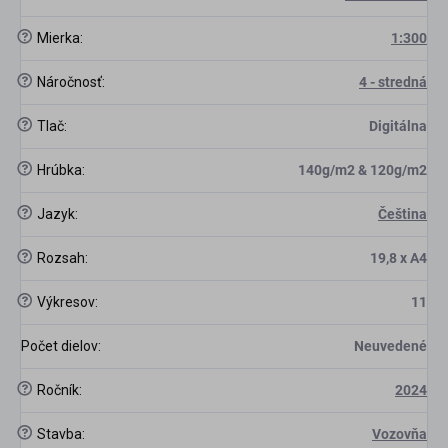
?
Mierka
:
1:300
?
Náročnosť
:
4 - stredná
?
Tlač
:
Digitálna
?
Hrúbka
:
140g/m2 & 120g/m2
?
Jazyk
:
Čeština
?
Rozsah
:
19,8 x A4
?
Výkresov
:
11
Počet dielov
:
Neuvedené
?
Ročník
:
2024
?
Stavba
:
Vozovňa