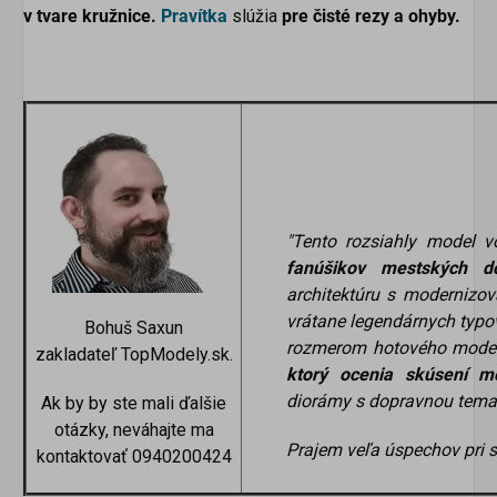
v tvare kružnice.
Pravítka
slúžia
pre čisté rezy a ohyby.
"
Tento rozsiahly model v
fanúšikov mestských d
architektúru s moderniz
vrátane legendárnych typo
Bohuš Saxun
rozmerom hotového mode
zakladateľ TopModely.sk.
ktorý ocenia skúsení mo
diorámy s dopravnou temat
Ak by by ste mali ďalšie
otázky, neváhajte ma
Prajem veľa úspechov pri s
kontaktovať 0940200424