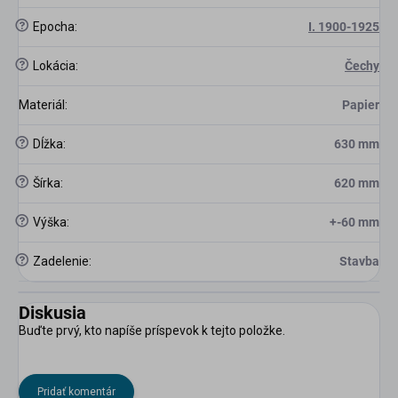
?
Epocha
:
I. 1900-1925
?
Lokácia
:
Čechy
Materiál
:
Papier
?
Dĺžka
:
630 mm
?
Šírka
:
620 mm
?
Výška
:
+-60 mm
?
Zadelenie
:
Stavba
Diskusia
Buďte prvý, kto napíše príspevok k tejto položke.
Pridať komentár