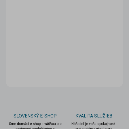
5 - 9 ks = zľava 5 %
3,33 €
/ ks
10 a viac ks = zľava 10 %
3,15 €
/ ks
Ušetríte
0 €
−
+
Pridať do košíka
DETAILNÉ INFORMÁCIE
OPÝTAŤ SA
STRÁŽIŤ
SLOVENSKÝ E-SHOP
KVALITA SLUŽIEB
Sme domáci e-shop s vášňou pre
Náš cieľ je vaša spokojnosť -