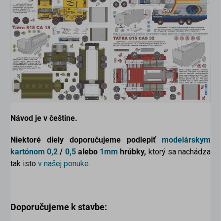
scount
Návod je v češtine.
Niektoré diely doporučujeme podlepiť
modelárskym
kartónom
0,2
/
0,5
alebo
1mm
hrúbky,
ktorý sa nachádza
tak isto
v našej ponuke
.
Doporučujeme k stavbe: