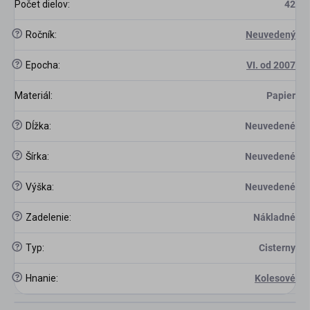
Počet dielov
:
42
?
Ročník
:
Neuvedený
?
Epocha
:
VI. od 2007
Materiál
:
Papier
?
Dĺžka
:
Neuvedené
?
Šírka
:
Neuvedené
?
Výška
:
Neuvedené
?
Zadelenie
:
Nákladné
?
Typ
:
Cisterny
?
Hnanie
:
Kolesové