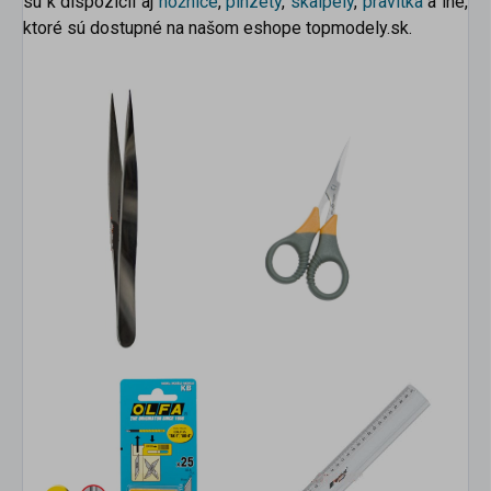
sú k dispozícii aj
nožnice
,
pinzety
,
skalpely
,
pravítka
a iné,
ktoré sú dostupné na našom eshope topmodely.sk.