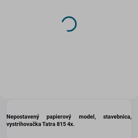
SKLADOM
SKLADOM
(>5 KS)
(2 KS)
DRUCHEMA Lepidlo -
DRUCHEMA Lepidlo -
HERKULES 130g
Tenyl 75g
3,45 €
2,20 €
Do košíka
Do košíka
Univerzálne pevnostné lepidlo
pre domácnosť.
Nepostavený papierový model
, stavebnica,
vystrihovačka
Tatra 815 4x
.