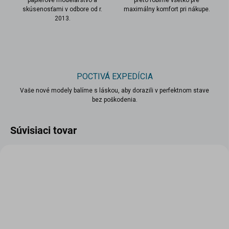
papierové modelárstvo a
preto robíme všetko pre
skúsenosťami v odbore od r.
maximálny komfort pri nákupe.
2013.
POCTIVÁ EXPEDÍCIA
Vaše nové modely balíme s láskou, aby dorazili v perfektnom stave
bez poškodenia.
Súvisiaci tovar
VIAC ZA MENEJ
VIAC ZA MENEJ