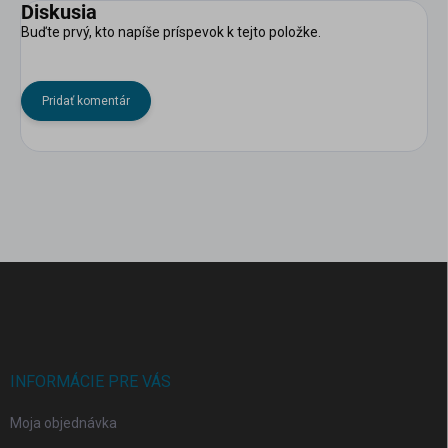
Diskusia
Buďte prvý, kto napíše príspevok k tejto položke.
Pridať komentár
Z
á
p
ä
t
i
INFORMÁCIE PRE VÁS
e
Moja objednávka