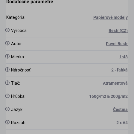
Dodatočné parametre
Kategória
:
Papierové modely
?
Výrobca
:
Bestr (CZ)
?
Autor
:
Pavel Bestr
?
Mierka
:
1:48
?
Náročnosť
:
2 - ľahká
?
Tlač
:
Atramentová
?
Hrúbka
:
160g/m2 & 200g/m2
?
Jazyk
:
Čeština
?
Rozsah
:
2 x A4