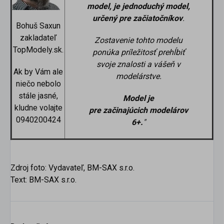
model, je jednoduchý model,
určený pre začiatočníkov
.
Bohuš Saxun
zakladateľ
Zostavenie tohto modelu
TopModely.sk.
ponúka príležitosť prehĺbiť
svoje znalosti a vášeň v
Ak by Vám ale
modelárstve.
niečo nebolo
stále jasné,
Model je
kludne volajte
pre
začinajúcich
modelárov
0940200424
6+.
"
Zdroj foto: Vydavateľ, BM-SAX s.r.o.
Text: BM-SAX s.r.o.