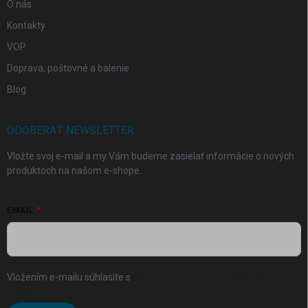
O nás
Kontakty
VOP
Doprava, poštovné a balenie
Blog
ODOBERAŤ NEWSLETTER
Vložte svoj e-mail a my Vám budeme zasielať informácie o nových
produktoch na našom e-shope.
EMAIL
Vložením e-mailu súhlasíte s
podmienkami ochrany osobných
údajov