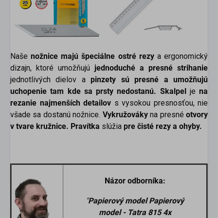
Naše
nožnice majú špeciálne ostré rezy
a ergonomický
dizajn, ktoré umožňujú
jednoduché a presné strihanie
jednotlivých dielov a
pinzety sú presné a umožňujú
uchopenie tam kde sa prsty nedostanú. Skalpel
je
na
rezanie najmenších detailov
s vysokou presnosťou, nie
všade sa dostanú nožnice.
Vykružováky
na presné
otvory
v tvare kružnice.
Pravítka
slúžia
pre čisté rezy a ohyby.
Názor odborníka:
"
Papierový model Papierový
model - Tatra 815 4x