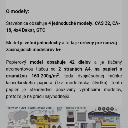
O modely:
Stavebnica obsahuje
4 jednoduché modely: CAS 32, CA-
18, 4x4 Dakar, GTC
Model je
veľmi jednoduchý
a teda je
určený pre naozaj
začínajúcich modelárov 6+
.
Papierový
model obsahuje 42 dielov
a je tlačený
atramentovou tlačou na
2 stranách A4,
na papieri s
2
gramážou 160-200g/m
, teda dvojnásobnej hrúbke
kancelárskeho papiera (tzv. modelárska štvrťka). Tento
papier je štandardne používaný výrobcami modelov,
pretože je na prácu najvhodnejší.