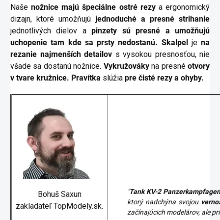
Naše
nožnice majú špeciálne ostré rezy
a ergonomický
dizajn, ktoré umožňujú
jednoduché a presné strihanie
jednotlivých dielov a
pinzety sú presné a umožňujú
uchopenie tam kde sa prsty nedostanú. Skalpel
je
na
rezanie najmenších detailov
s vysokou presnosťou, nie
všade sa dostanú nožnice.
Vykružováky
na presné
otvory
v tvare kružnice.
Pravítka
slúžia
pre čisté rezy a ohyby.
"
Tank KV-2 Panzerkampfagen 7
Bohuš Saxun
ktorý nadchýna svojou
verno
zakladateľ TopModely.sk.
začínajúcich modelárov, ale pr