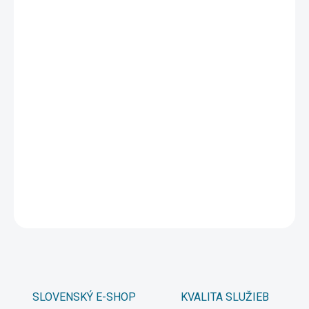
1 - 4 ks
6 €
/ ks
5 - 9 ks = zľava 5 %
5,70 €
/ ks
10 a viac ks = zľava 10 %
5,40 €
/ ks
Ušetríte
0 €
−
+
Pridať do košíka
DETAILNÉ INFORMÁCIE
OPÝTAŤ SA
STRÁŽIŤ
SLOVENSKÝ E-SHOP
KVALITA SLUŽIEB