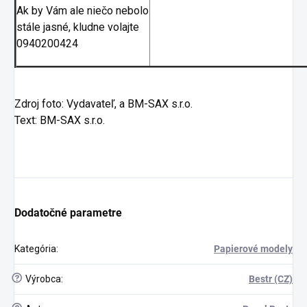
Ak by Vám ale niečo nebolo
stále jasné, kludne volajte
0940200424
Zdroj foto: Vydavateľ, a BM-SAX s.r.o.
Text: BM-SAX s.r.o.
Dodatočné parametre
Kategória
:
Papierové modely
?
Výrobca
:
Bestr (CZ)