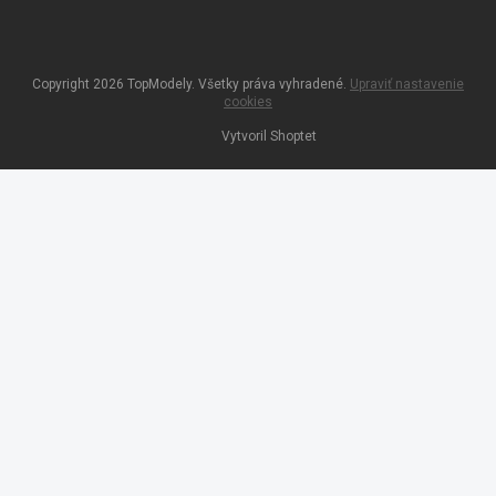
Copyright 2026
TopModely
. Všetky práva vyhradené.
Upraviť nastavenie
cookies
Vytvoril Shoptet