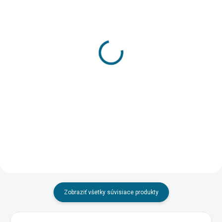
SKLADOM
SKLADOM
(>5 KS)
(4 KS)
DRUCHEMA Lepidlo -
DRUCHEMA Lepidlo -
HERKULES 130g
HERKULES 250g
3,45 €
4,21 €
Do košíka
Do košíka
Zobraziť všetky súvisiace produkty