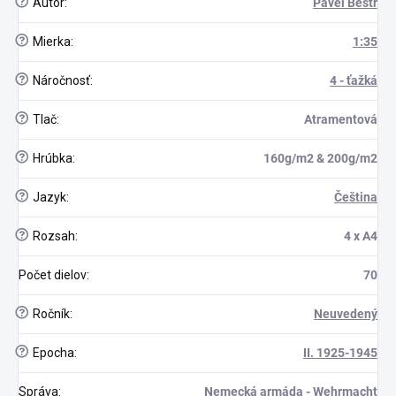
?
Autor
:
Pavel Bestr
?
Mierka
:
1:35
?
Náročnosť
:
4 - ťažká
?
Tlač
:
Atramentová
?
Hrúbka
:
160g/m2 & 200g/m2
?
Jazyk
:
Čeština
?
Rozsah
:
4 x A4
Počet dielov
:
70
?
Ročník
:
Neuvedený
?
Epocha
:
II. 1925-1945
Správa
:
Nemecká armáda - Wehrmacht