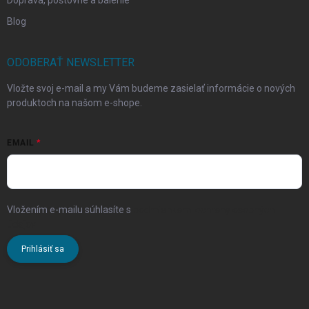
Doprava, poštovné a balenie
Blog
ODOBERAŤ NEWSLETTER
Vložte svoj e-mail a my Vám budeme zasielať informácie o nových
produktoch na našom e-shope.
EMAIL
Vložením e-mailu súhlasíte s
podmienkami ochrany osobných
údajov
Prihlásiť sa