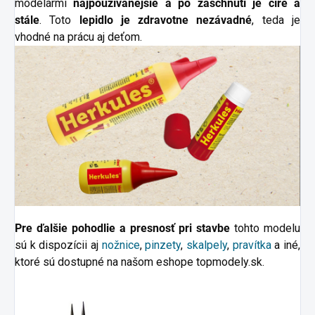
modelármi
najpoužívanejšie a po zaschnutí je číre a
stále
. Toto
lepidlo je zdravotne nezávadné
, teda je
vhodné na prácu aj deťom.
Pre ďalšie pohodlie a presnosť pri stavbe
tohto modelu
sú k dispozícii aj
nožnice
,
pinzety
,
skalpely
,
pravítka
a iné,
ktoré sú dostupné na našom eshope topmodely.sk.