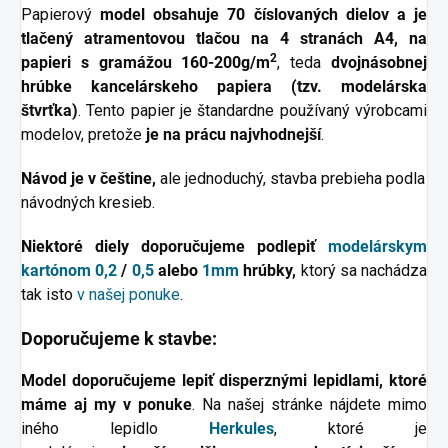
Papierový
model obsahuje 70 číslovaných dielov a je
tlačený atramentovou tlačou na 4 stranách A4,
na
2
papieri s gramážou 160-200g/m
, teda
dvojnásobnej
hrúbke kancelárskeho papiera (tzv. modelárska
štvrťka)
. Tento papier je štandardne používaný výrobcami
modelov, pretože
je na prácu najvhodnejší
.
Návod je v češtine,
ale jednoduchý, stavba prebieha podla
návodných kresieb.
Niektoré diely doporučujeme podlepiť
modelárskym
kartónom
0,2
/
0,5
alebo
1mm
hrúbky,
ktorý sa nachádza
tak isto
v našej ponuke
.
Doporučujeme k stavbe:
Model doporučujeme lepiť disperznými lepidlami, ktoré
máme aj my v ponuke
. Na našej stránke nájdete mimo
iného lepidlo
Herkules
, ktoré je