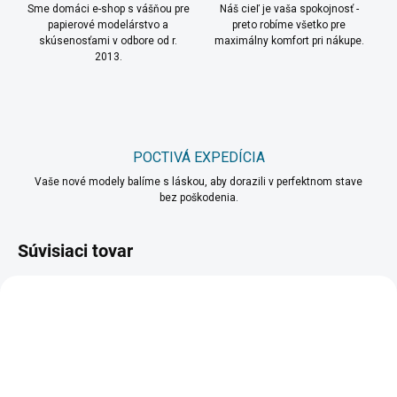
Sme domáci e-shop s vášňou pre
Náš cieľ je vaša spokojnosť -
papierové modelárstvo a
preto robíme všetko pre
skúsenosťami v odbore od r.
maximálny komfort pri nákupe.
2013.
POCTIVÁ EXPEDÍCIA
Vaše nové modely balíme s láskou, aby dorazili v perfektnom stave
bez poškodenia.
Súvisiaci tovar
VIAC ZA MENEJ
VIAC ZA MENEJ