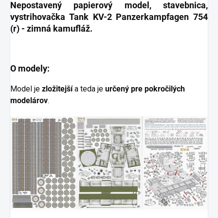
Nepostavený papierový model
, stavebnica,
vystrihovačka Tank KV-2 Panzerkampfagen 754
(r) - zimná kamufláž
.
O modely:
Model je
zložitejší
a teda je
určený pre pokročilých
modelárov
.