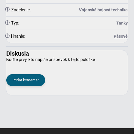
?
Zadelenie
:
Vojenská bojová technika
?
Typ
:
Tanky
?
Hnanie
:
Pásové
Diskusia
Buďte prvý, kto napíše príspevok k tejto položke.
Pridať komentár
Z