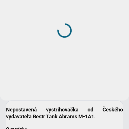
SKLADOM
SKLADOM
(>5 KS)
(2 KS)
DRUCHEMA Lepidlo -
DRUCHEMA Lepidlo -
HERKULES 130g
Tenyl 75g
3,45 €
2,20 €
Do košíka
Do košíka
Univerzálne pevnostné lepidlo
pre domácnosť.
Nepostavená vystrihovačka od Českého
vydavateľa Bestr
Tank Abrams M-1A1.