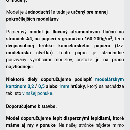
O modely:
Model je
Jednoduchší
a teda je
určený pre menej
pokročilejších modelárov
.
Papierový
model je tlačený atramentovou tlačou na
2
stranách A4,
na papieri s gramážou 160-200g/m
, teda
dvojnásobnej hrúbke kancelárskeho papiera (tzv.
modelárska štvrťka)
. Tento papier je štandardne
používaný výrobcami modelov, pretože
je na prácu
najvhodnejší
.
Niektoré diely doporučujeme podlepiť
modelárskym
kartónom
0,2
/
0,5
alebo
1mm
hrúbky,
ktorý sa nachádza
tak isto
v našej ponuke
.
Doporučujeme k stavbe:
scount
Model doporučujeme lepiť disperznými lepidlami, ktoré
máme aj my v ponuke
. Na našej stránke nájdete mimo