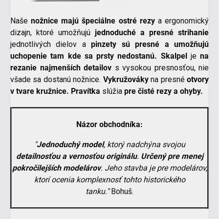
Naše
nožnice majú špeciálne ostré rezy
a ergonomický
dizajn, ktoré umožňujú
jednoduché a presné strihanie
jednotlivých dielov a
pinzety sú presné a umožňujú
uchopenie tam kde sa prsty nedostanú. Skalpel
je
na
rezanie najmenších detailov
s vysokou presnosťou, nie
všade sa dostanú nožnice.
Vykružováky
na presné
otvory
v tvare kružnice.
Pravítka
slúžia
pre čisté rezy a ohyby.
Názor obchodníka:
"
Jednoduchý model
, ktorý nadchýna svojou
detailnosťou a vernosťou originálu
.
U
rčený pre menej
pokročilejších modelárov
. Jeho stavba je pre modelárov,
ktorí ocenia komplexnosť tohto historického
tanku.
"
Bohuš.