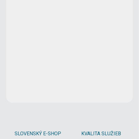
1 - 4 ks
3,50 €
/ ks
5 - 9 ks = zľava 5 %
3,33 €
/ ks
10 a viac ks = zľava 10 %
3,15 €
/ ks
Ušetríte
0 €
−
+
Pridať do košíka
DETAILNÉ INFORMÁCIE
OPÝTAŤ SA
STRÁŽIŤ
SLOVENSKÝ E-SHOP
KVALITA SLUŽIEB