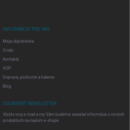
á
p
ä
t
i
INFORMÁCIE PRE VÁS
e
Moja objednávka
O nás
Kontakty
VOP
Doprava, poštovné a balenie
Blog
ODOBERAŤ NEWSLETTER
Vložte svoj e-mail a my Vám budeme zasielať informácie o nových
produktoch na našom e-shope.