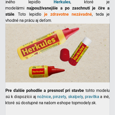
iného lepidlo
Herkules
, ktoré je
modelármi
najpoužívanejšie a po zaschnutí je číre a
stále
. Toto lepidlo
je zdravotne nezávadné
, teda je
vhodné na prácu aj deťom.
Pre ďalšie pohodlie a presnosť pri stavbe
tohto modelu
sú k dispozícii aj
nožnice
,
pinzety
,
skalpely
,
pravítka
a iné,
ktoré sú dostupné na našom eshope topmodely.sk.