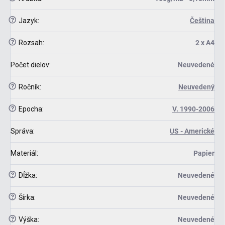
?
Jazyk
:
Čeština
?
Rozsah
:
2 x A4
Počet dielov
:
Neuvedené
?
Ročník
:
Neuvedený
?
Epocha
:
V. 1990-2006
Správa
:
US - Americké
Materiál
:
Papier
?
Dĺžka
:
Neuvedené
?
Šírka
:
Neuvedené
?
Výška
:
Neuvedené