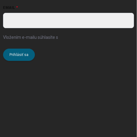
EMAIL
Vložením e-mailu súhlasíte s
podmienkami ochrany osobných
údajov
Prihlásiť sa