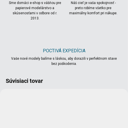
Sme domáci e-shop s vášňou pre
Náš cieľ je vaša spokojnosť -
papierové modelárstvo a
preto robíme všetko pre
skúsenosťami v odbore od r.
maximálny komfort pri nákupe.
2013.
POCTIVÁ EXPEDÍCIA
Vaše nové modely balíme s láskou, aby dorazili v perfektnom stave
bez poškodenia.
Súvisiaci tovar
VIAC ZA MENEJ
VIAC ZA MENEJ