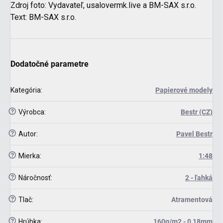
Zdroj foto: Vydavateľ, usalovermk.live a BM-SAX s.r.o.
Text: BM-SAX s.r.o.
Dodatočné parametre
Kategória
:
Papierové modely
?
Výrobca
:
Bestr (CZ)
?
Autor
:
Pavel Bestr
?
Mierka
:
1:48
?
Náročnosť
:
2 - ľahká
?
Tlač
:
Atramentová
?
Hrúbka
:
160g/m2 - 0,18mm