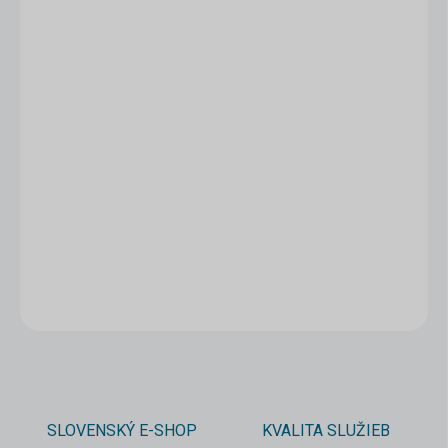
1 - 4 ks
3,50 €
/ ks
5 - 9 ks = zľava 5 %
3,33 €
/ ks
10 a viac ks = zľava 10 %
3,15 €
/ ks
Ušetríte
0 €
−
+
Pridať do košíka
DETAILNÉ INFORMÁCIE
OPÝTAŤ SA
STRÁŽIŤ
SLOVENSKÝ E-SHOP
KVALITA SLUŽIEB