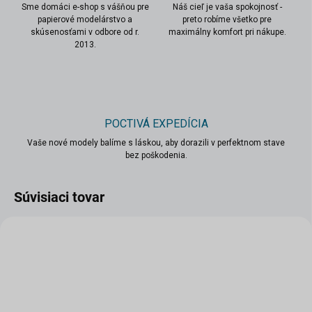
Sme domáci e-shop s vášňou pre
Náš cieľ je vaša spokojnosť -
papierové modelárstvo a
preto robíme všetko pre
skúsenosťami v odbore od r.
maximálny komfort pri nákupe.
2013.
POCTIVÁ EXPEDÍCIA
Vaše nové modely balíme s láskou, aby dorazili v perfektnom stave
bez poškodenia.
Súvisiaci tovar
VIAC ZA MENEJ
VIAC ZA MENEJ