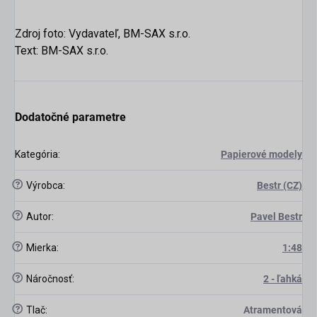
Zdroj foto: Vydavateľ, BM-SAX s.r.o.
Text: BM-SAX s.r.o.
Dodatočné parametre
Kategória
:
Papierové modely
?
Výrobca
:
Bestr (CZ)
?
Autor
:
Pavel Bestr
?
Mierka
:
1:48
?
Náročnosť
:
2 - ľahká
?
Tlač
:
Atramentová