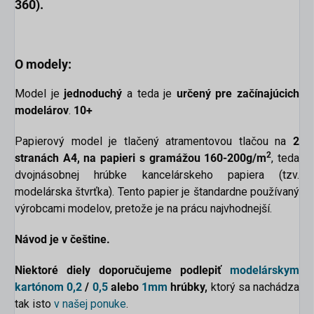
360)
.
O modely:
Model je
jednoduchý
a teda je
určený pre začínajúcich
modelárov
.
10+
Papierový model
je tlačený atramentovou tlačou na
2
2
stranách A4,
na papieri s gramážou 160-200g/m
, teda
dvojnásobnej hrúbke kancelárskeho papiera (tzv.
modelárska štvrťka). Tento papier je štandardne používaný
výrobcami modelov, pretože je na prácu najvhodnejší.
Návod je v češtine.
Niektoré diely doporučujeme podlepiť
modelárskym
kartónom
0,2
/
0,5
alebo
1mm
hrúbky,
ktorý sa nachádza
tak isto
v našej ponuke
.