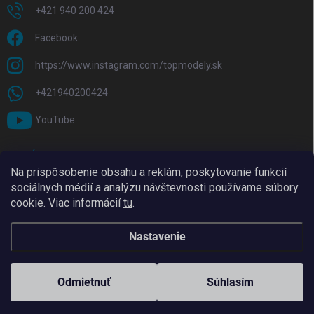
+421 940 200 424
Facebook
https://www.instagram.com/topmodely.sk
+421940200424
YouTube
PRIJÍMAME ONLINE PLATBY
Na prispôsobenie obsahu a reklám, poskytovanie funkcií
sociálnych médií a analýzu návštevnosti používame súbory
cookie. Viac informácií
tu
.
Nastavenie
Copyright 2026
TopModely
. Všetky práva vyhradené.
Upraviť nastavenie
cookies
Odmietnuť
Súhlasím
Vytvoril Shoptet