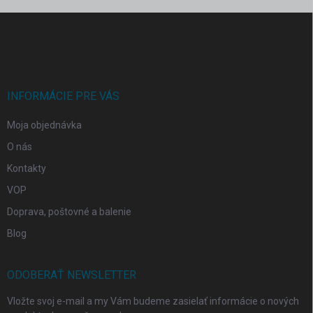
Z
á
p
ä
t
i
INFORMÁCIE PRE VÁS
e
Moja objednávka
O nás
Kontakty
VOP
Doprava, poštovné a balenie
Blog
ODOBERAŤ NEWSLETTER
Vložte svoj e-mail a my Vám budeme zasielať informácie o nových