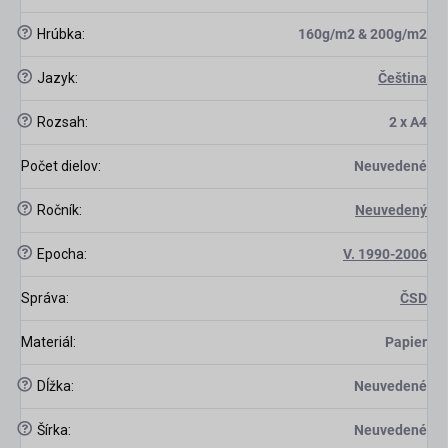
?
Hrúbka
:
160g/m2 & 200g/m2
?
Jazyk
:
Čeština
?
Rozsah
:
2 x A4
Počet dielov
:
Neuvedené
?
Ročník
:
Neuvedený
?
Epocha
:
V. 1990-2006
Správa
:
ČSD
Materiál
:
Papier
?
Dĺžka
:
Neuvedené
?
Šírka
:
Neuvedené