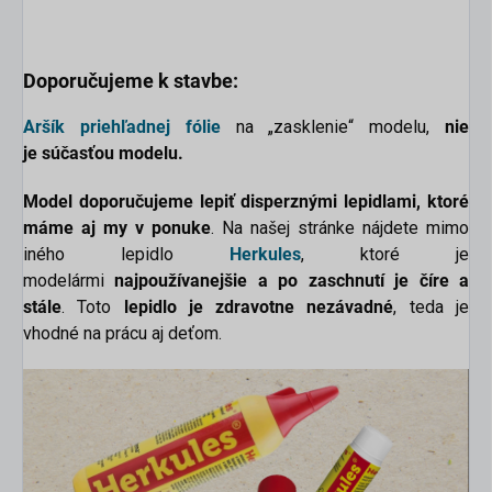
Doporučujeme k stavbe:
scount
Aršík priehľadnej fólie
na „zasklenie“ modelu,
nie
je
súčasťou modelu.
Model doporučujeme lepiť disperznými lepidlami, ktoré
máme aj my v ponuke
. Na našej stránke nájdete mimo
iného lepidlo
Herkules
, ktoré je
modelármi
najpoužívanejšie a po zaschnutí je číre a
stále
. Toto
lepidlo je zdravotne nezávadné
, teda je
vhodné na prácu aj deťom.