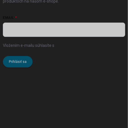
produktoch na našom e-shope.
EMAIL
Vložením e-mailu súhlasíte s
podmienkami ochrany osobných
údajov
Prihlásiť sa