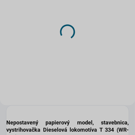
SKLADOM
SKLADOM
(>5 KS)
(2 KS)
DRUCHEMA Lepidlo -
DRUCHEMA Lepidlo -
HERKULES 130g
Tenyl 75g
3,45 €
2,20 €
Do košíka
Do košíka
Univerzálne pevnostné lepidlo
pre domácnosť.
Nepostavený papierový model
, stavebnica,
vystrihovačka
Dieselová lokomotíva T 334 (WR-