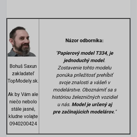
Názor odborníka:
"
Papierový model T334, je
jednoduchý model
.
Bohuš Saxun
Zostavenie tohto modelu
zakladateľ
ponúka príležitosť prehĺbiť
TopModely.sk.
svoje znalosti a vášeň v
modelárstve. Oboznámiť sa s
Ak by Vám ale
históriou železničných vozidiel
niečo nebolo
u nás.
Model je určený aj
stále jasné,
pre
začinajúcich
modelárov.
"
kludne volajte
0940200424