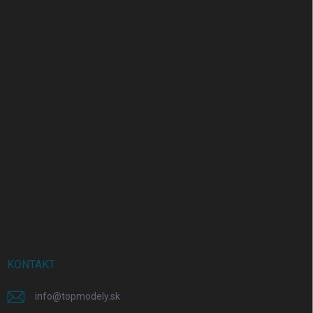
KONTAKT
info
@
topmodely.sk