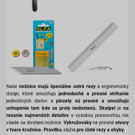
Naše
nožnice majú špeciálne ostré rezy
a ergonomický
dizajn, ktoré umožňujú
jednoduché a presné strihanie
jednotlivých dielov a
pinzety sú presné a umožňujú
uchopenie tam kde sa prsty nedostanú. Skalpel
je
na
rezanie najmenších detailov
s vysokou presnosťou, nie
všade sa dostanú nožnice.
Vykružováky
na presné
otvory
v tvare kružnice.
Pravítka
slúžia
pre čisté rezy a ohyby.