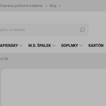
Doprava, poštovné a balenie
Blog
Hľadať
PAPIERÁKY
M.D. ŠPALEK
DOPLNKY
KARTÓN
rit VB
Neohodnotené
Podrobnosti hodnotenia
2,
2,4
Jedn
SK
cena
MÔŽ