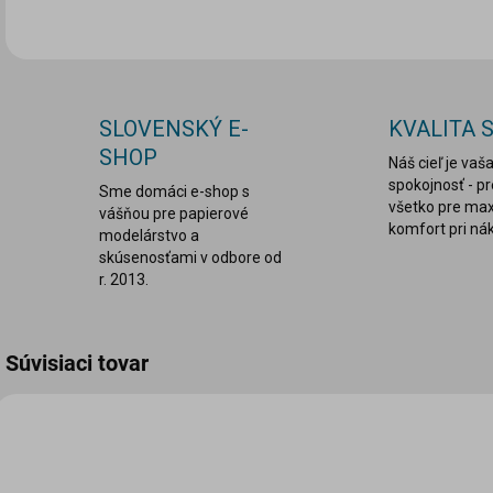
SLOVENSKÝ E-
KVALITA 
SHOP
Náš cieľ je vaš
spokojnosť - p
Sme domáci e-shop s
všetko pre ma
vášňou pre papierové
komfort pri ná
modelárstvo a
skúsenosťami v odbore od
r. 2013.
Súvisiaci tovar
VIAC ZA MENEJ
VIAC ZA MENEJ
LEPDRU003
LEPDRU029