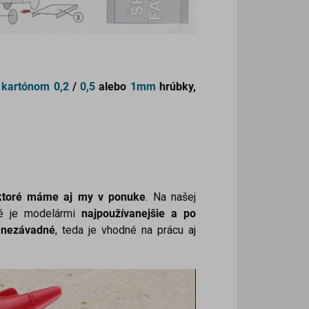
 kartónom
0,2
/
0,5
alebo
1mm
hrúbky,
, ktoré máme aj my v ponuke
. Na našej
ré je modelármi
najpoužívanejšie a po
e nezávadné
, teda je vhodné na prácu aj