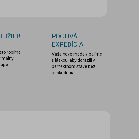
OPÝTAŤ SA
STRÁŽIŤ
SLUŽIEB
POCTIVÁ
EXPEDÍCIA
a
reto robíme
Vaše nové modely balíme
ximálny
s láskou, aby dorazili v
kupe.
perfektnom stave bez
poškodenia.