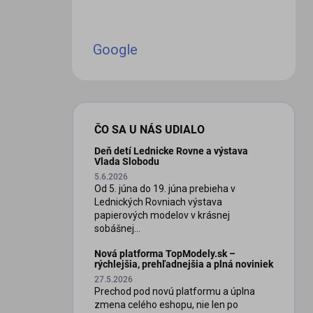
Google
ČO SA U NÁS UDIALO
Deň detí Lednicke Rovne a výstava
Vlada Slobodu
5.6.2026
Od 5. júna do 19. júna prebieha v
Lednických Rovniach výstava
papierových modelov v krásnej
sobášnej...
Nová platforma TopModely.sk –
rýchlejšia, prehľadnejšia a plná noviniek
27.5.2026
Prechod pod novú platformu a úplna
zmena celého eshopu, nie len po