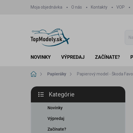
Prejsť
Moja objednávka
O nás
Kontakty
VOP
na
obsah
NOVINKY
VÝPREDAJ
ZAČÍNATE?
Domov
Papieráky
Papierový model - Škoda Favo
B
Kategórie
o
Preskočiť
č
kategórie
n
Novinky
ý
Výpredaj
p
a
Začínate?