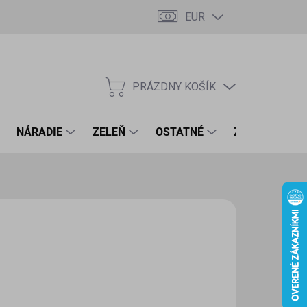
EUR
PRÁZDNY KOŠÍK
NÁKUPNÝ
KOŠÍK
NÁRADIE
ZELEŇ
OSTATNÉ
ZNAČKY
60 €
8 € bez DPH
otková
LADOM
(4 KS)
:
EME DORUČIŤ