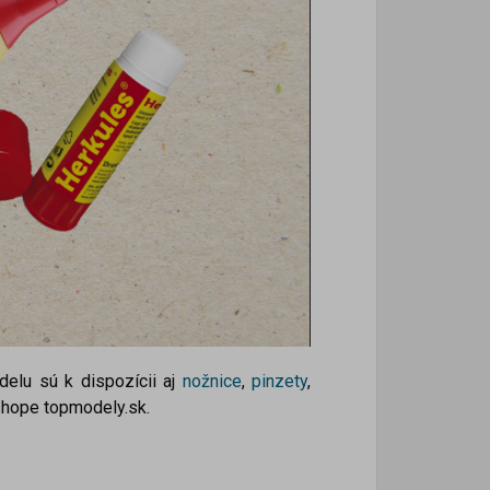
elu sú k dispozícii aj
nožnice
,
pinzety
,
shope topmodely.sk.