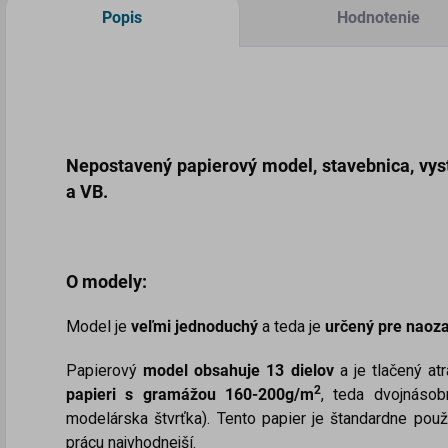
Popis
Hodnotenie
Nepostavený papierový model
, stavebnica, vy
a VB
.
O modely:
Model je
veľmi jednoduchý
a teda je
určený pre naoza
Papierový
model obsahuje 13 dielov
a je tlačený a
2
papieri s gramážou 160-200g/m
, teda dvojnásob
modelárska štvrťka). Tento papier je štandardne pou
prácu najvhodnejší.