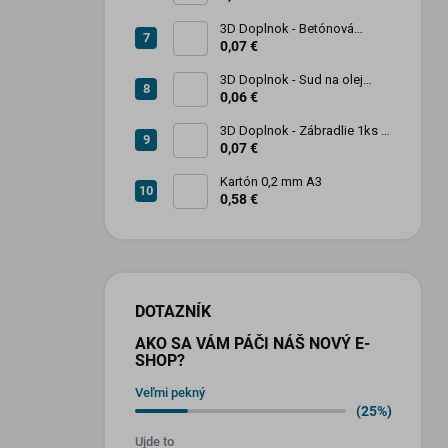
3D Doplnok - Betónová
zábrana 1ks
0,07 €
3D Doplnok - Sud na olej
kovový 250L - 1ks
0,06 €
3D Doplnok - Zábradlie 1ks +
stojan 2ks
0,07 €
Kartón 0,2 mm A3
0,58 €
DOTAZNÍK
AKO SA VÁM PÁČI NÁŠ NOVÝ E-
SHOP?
Veľmi pekný
(25%)
Ujde to