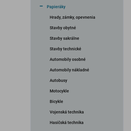
n
Papieráky
e
l
Hrady, zámky, opevnenia
Stavby obytné
Stavby sakrálne
Stavby technické
Automobily osobné
Automobily nákladné
Autobusy
Motocykle
Bicykle
Vojenská technika
Hasičská technika