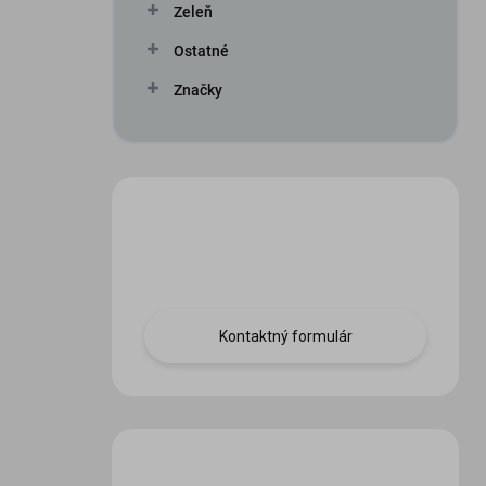
Zeleň
Ostatné
Značky
Máte otázku?
Obráťte sa na nás.
Kontaktný formulár