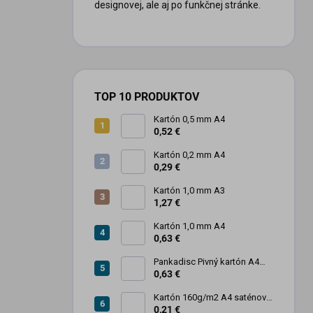
designovej, ale aj po funkčnej stránke.
TOP 10 PRODUKTOV
Kartón 0,5 mm A4
0,52 €
Kartón 0,2 mm A4
0,29 €
Kartón 1,0 mm A3
1,27 €
Kartón 1,0 mm A4
0,63 €
Pankadisc Pivný kartón A4
1mm 420g
0,63 €
Kartón 160g/m2 A4 saténový
biely povrch
0,21 €