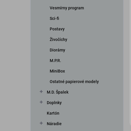
Vesmírny program
Sci-fi
Postavy
Živočíchy
Diorámy
iscount
M.P.R.
MiniBox
Ostatné papierové modely
M.D. Špalek
Doplnky
Kartón
Náradie