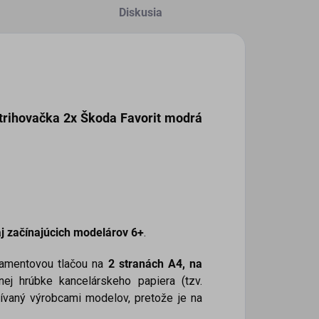
Diskusia
strihovačka
2x Škoda Favorit modrá
j začínajúcich modelárov 6+
.
tramentovou tlačou na
2 stranách A4,
na
nej hrúbke kancelárskeho papiera (tzv.
žívaný výrobcami modelov, pretože je na