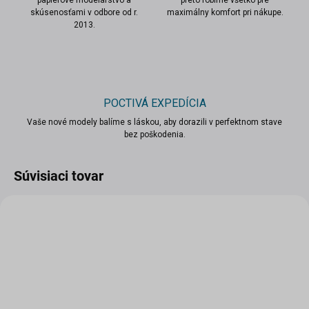
papierové modelárstvo a
preto robíme všetko pre
skúsenosťami v odbore od r.
maximálny komfort pri nákupe.
2013.
POCTIVÁ EXPEDÍCIA
Vaše nové modely balíme s láskou, aby dorazili v perfektnom stave
bez poškodenia.
Súvisiaci tovar