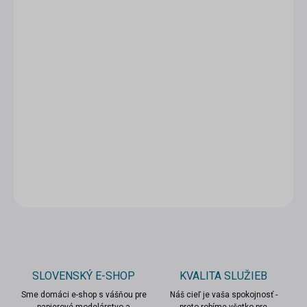
5 - 9 ks = zľava 5 %
10,45 €
/ ks
10 a viac ks = zľava 10 %
9,90 €
/ ks
Ušetríte
0 €
−
+
Pridať do košíka
DETAILNÉ INFORMÁCIE
OPÝTAŤ SA
STRÁŽIŤ
SLOVENSKÝ E-SHOP
KVALITA SLUŽIEB
Sme domáci e-shop s vášňou pre
Náš cieľ je vaša spokojnosť -