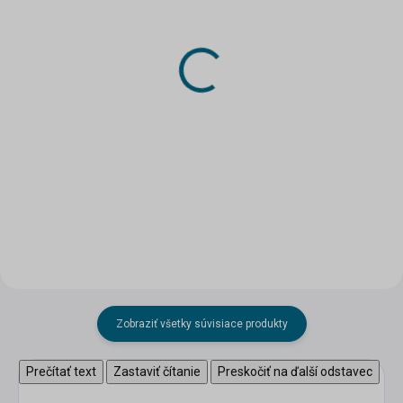
SKLADOM
SKLADOM
(2 KS)
(1 KS)
Papierový model Fabia
Papierový model Fabia
RS Rally 2 - Mikkelsen
RS Rally 2 - Kopecký
13 €
13 €
Do košíka
Do košíka
Zobraziť všetky súvisiace produkty
Prečítať text
Zastaviť čítanie
Preskočiť na ďalší odstavec