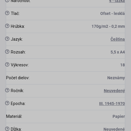
?
Náročnosť
:
4 - ťažká
?
Tlač
:
Ofset - lesklá
?
Hrúbka
:
170g/m2 - 0,2 mm
scount
?
Jazyk
:
Čeština
?
Rozsah
:
5,5 x A4
?
Výkresov
:
18
Počet dielov
:
Neznámy
?
Ročník
:
Neuvedený
?
Epocha
:
III. 1945-1970
Materiál
:
Papier
?
Dĺžka
:
Neuvedené