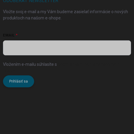
ODOBERAŤ NEWSLETTER
Vložte svoj e-mail a my Vám budeme zasielať informácie o nových
produktoch na našom e-shope.
EMAIL
Vložením e-mailu súhlasíte s
podmienkami ochrany osobných
údajov
Prihlásiť sa