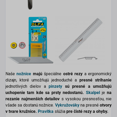
Naše
nožnice
majú
špeciálne
ostré rezy
a ergonomický
dizajn, ktoré umožňujú jednoduché a
presné strihanie
jednotlivých dielov a
pinzety
sú presné a umožňujú
uchopenie tam kde sa prsty nedostanú.
Skalpel
je
na
rezanie najmenších detailov
s vysokou presnosťou, nie
všade sa dostanú nožnice.
Vykružováky
na presné
otvory
v tvare kružnice.
Pravítka
slúžia
pre čisté rezy a ohyby.