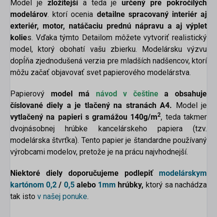
Model je
zložitejší
a teda je
určený pre pokročilých
modelárov
.
ktorí ocenia
detailne spracovaný interiér aj
exteriér, motor, natáčaciu prednú nápravu a aj výplet
kolie
s. Vďaka týmto Detailom môžete vytvoriť realistický
model, ktorý obohatí vašu zbierku. Modelársku výzvu
dopĺňa zjednodušená verzia pre mladších nadšencov, ktorí
môžu začať objavovať svet papierového modelárstva.
Papierový
model má
návod v češtine
a obsahuje
číslované diely
a je tlačený na stranách A4.
Model je
2
vytlačený na papieri s gramážou 140g/m
, teda takmer
dvojnásobnej hrúbke kancelárskeho papiera (tzv.
modelárska štvrťka). Tento papier je štandardne používaný
výrobcami modelov, pretože je na prácu najvhodnejší.
Niektoré diely doporučujeme podlepiť
modelárskym
kartónom
0,2
/
0,5
alebo
1mm
hrúbky,
ktorý sa nachádza
tak isto
v našej ponuke
.