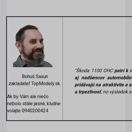
"Škoda 1100 OHC
patrí k
Bohuš Saxun
aj nadšencov automobilove
zakladateľ TopModely.sk.
pridávajú na atraktivite a a
a trpezlivosť
, no výsledok st
Ak by Vám ale niečo
nebolo stále jasné, kludne
volajte 0940200424