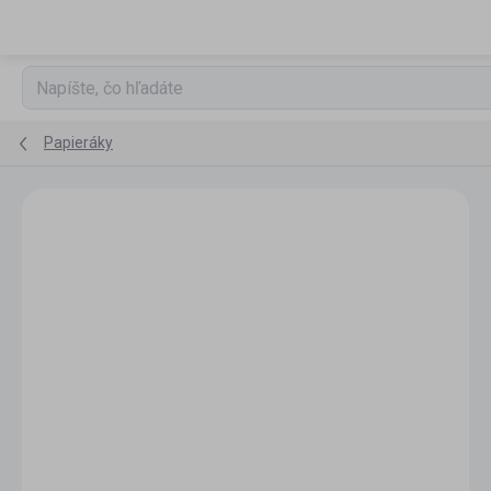
Prejsť
na
obsah
Papieráky
Podrobnosti hodnotenia
Neohodnotené