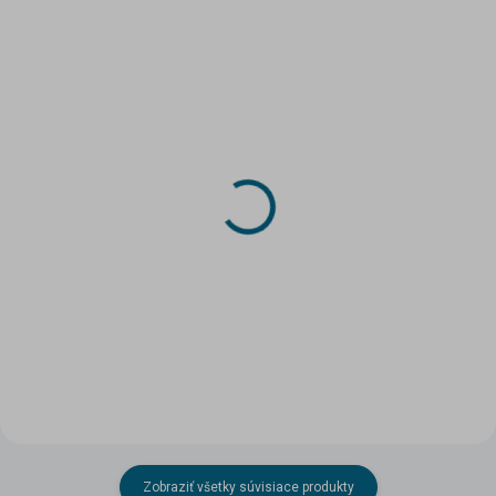
VIAC ZA MENEJ
SKLADOM
SKLADOM
(>5 KS)
(2 KS)
DRUCHEMA Lepidlo -
Papierový model - NYSA
HERKULES 30g
N59
1,90 €
1,99 €
Do košíka
Do košíka
Zobraziť všetky súvisiace produkty