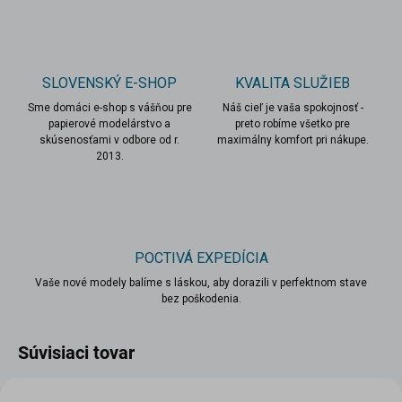
SLOVENSKÝ E-SHOP
KVALITA SLUŽIEB
Sme domáci e-shop s vášňou pre
Náš cieľ je vaša spokojnosť -
papierové modelárstvo a
preto robíme všetko pre
skúsenosťami v odbore od r.
maximálny komfort pri nákupe.
2013.
POCTIVÁ EXPEDÍCIA
Vaše nové modely balíme s láskou, aby dorazili v perfektnom stave
bez poškodenia.
Súvisiaci tovar
TIP