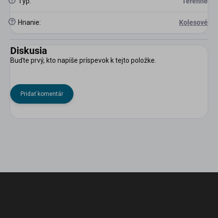
?
Typ
:
Terénne
?
Hnanie
:
Kolesové
Diskusia
Buďte prvý, kto napíše príspevok k tejto položke.
Pridať komentár
Z
á
p
ä