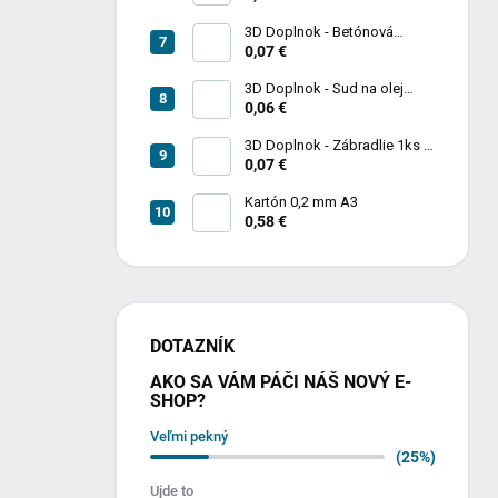
3D Doplnok - Betónová
zábrana 1ks
0,07 €
3D Doplnok - Sud na olej
kovový 250L - 1ks
0,06 €
3D Doplnok - Zábradlie 1ks +
stojan 2ks
0,07 €
Kartón 0,2 mm A3
0,58 €
DOTAZNÍK
AKO SA VÁM PÁČI NÁŠ NOVÝ E-
SHOP?
Veľmi pekný
(25%)
Ujde to