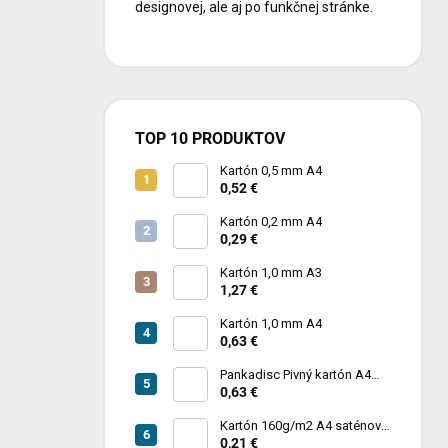
designovej, ale aj po funkčnej stránke.
TOP 10 PRODUKTOV
Kartón 0,5 mm A4
0,52 €
Kartón 0,2 mm A4
0,29 €
Kartón 1,0 mm A3
1,27 €
Kartón 1,0 mm A4
0,63 €
Pankadisc Pivný kartón A4
1mm 420g
0,63 €
Kartón 160g/m2 A4 saténový
biely povrch
0,21 €