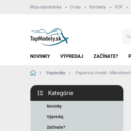
Prejsť
Moja objednávka
O nás
Kontakty
VOP
na
obsah
NOVINKY
VÝPREDAJ
ZAČÍNATE?
Domov
Papieráky
Papierový model - Mikroletectv
B
Kategórie
o
Preskočiť
č
kategórie
n
Novinky
ý
Výpredaj
p
a
Začínate?