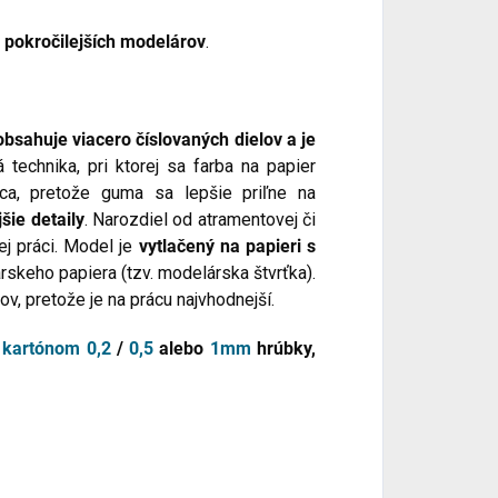
 pokročilejších modelárov
.
bsahuje viacero číslovaných dielov a je
á technika, pri ktorej sa farba na papier
a, pretože guma sa lepšie priľne na
šie detaily
. Narozdiel od atramentovej či
ej práci. Model je
vytlačený na papieri s
rskeho papiera (tzv. modelárska štvrťka).
v, pretože je na prácu najvhodnejší.
 kartónom
0,2
/
0,5
alebo
1mm
hrúbky,