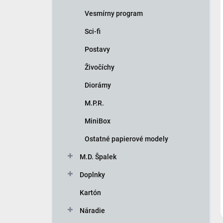
Vesmírny program
Sci-fi
Postavy
Živočíchy
Diorámy
M.P.R.
MiniBox
Ostatné papierové modely
M.D. Špalek
Doplnky
Kartón
Náradie