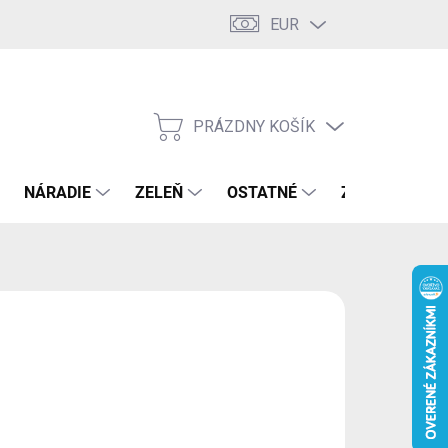
EUR
PRÁZDNY KOŠÍK
NÁKUPNÝ
KOŠÍK
NÁRADIE
ZELEŇ
OSTATNÉ
ZNAČKY
,53 €
89 € bez DPH
otková
LADOM
(1 KS)
:
EME DORUČIŤ