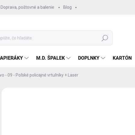
Doprava, poštovné a balenie
Blog
Hľadať
PAPIERÁKY
M.D. ŠPALEK
DOPLNKY
KARTÓN
o - 09 - Poľské policajné vrtuľníky + Laser
Neohodnotené
Podrobnosti hodnotenia
ZNAČKA:
WAK
13
12,
Jedn
SK
cena
MÔŽ