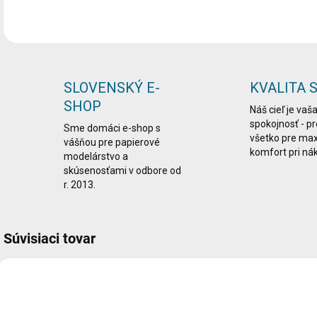
SLOVENSKÝ E-
KVALITA 
SHOP
Náš cieľ je vaš
spokojnosť - p
Sme domáci e-shop s
všetko pre ma
vášňou pre papierové
komfort pri ná
modelárstvo a
skúsenosťami v odbore od
r. 2013.
Súvisiaci tovar
VIAC ZA MENEJ
VIAC ZA MENEJ
LEPDRU003
LEPDRU029