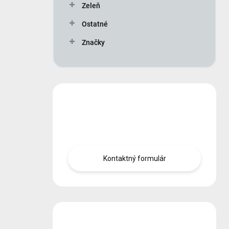
Zeleň
Ostatné
Značky
Máte otázku?
Obráťte sa na nás.
Kontaktný formulár