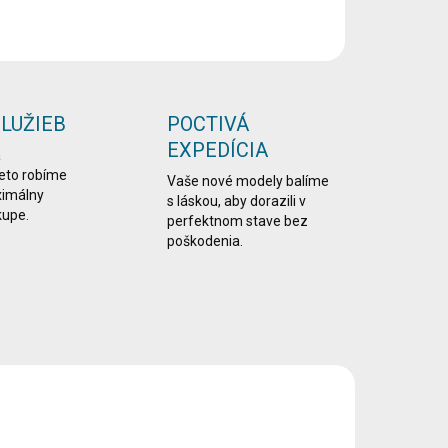
OPÝTAŤ SA
STRÁŽIŤ
SLUŽIEB
POCTIVÁ
EXPEDÍCIA
a
reto robíme
Vaše nové modely balíme
ximálny
s láskou, aby dorazili v
kupe.
perfektnom stave bez
poškodenia.