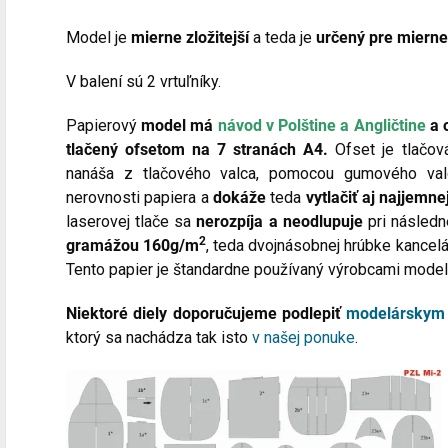
Model je
mierne
zložitejší
a teda je
určený pre mierne
V balení sú 2 vrtuľníky.
Papierový
model má
návod v Polštine a Angličtine
a o
tlačený ofsetom na 7 stranách A4.
Ofset je tlačov
nanáša z tlačového valca, pomocou gumového valc
nerovnosti papiera a
dokáže
teda
vytlačiť aj najjemnej
laserovej tlače sa
nerozpíja a neodlupuje
pri následn
2
gramážou 160g/m
, teda dvojnásobnej hrúbke kancelá
Tento papier je štandardne používaný výrobcami modelo
Niektoré diely doporučujeme podlepiť
modelárskym
ktorý sa nachádza tak isto
v našej ponuke
.