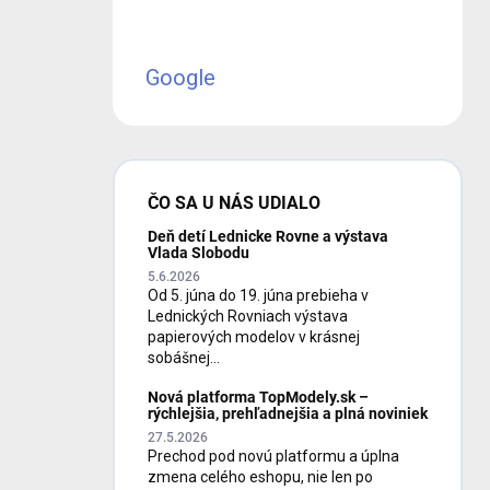
Google
ČO SA U NÁS UDIALO
Deň detí Lednicke Rovne a výstava
Vlada Slobodu
5.6.2026
Od 5. júna do 19. júna prebieha v
Lednických Rovniach výstava
papierových modelov v krásnej
sobášnej...
Nová platforma TopModely.sk –
rýchlejšia, prehľadnejšia a plná noviniek
27.5.2026
Prechod pod novú platformu a úplna
zmena celého eshopu, nie len po