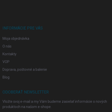
Z
á
p
ä
t
i
INFORMÁCIE PRE VÁS
e
Moja objednávka
O nás
Kontakty
VOP
Doprava, poštovné a balenie
Blog
ODOBERAŤ NEWSLETTER
Vložte svoj e-mail a my Vám budeme zasielať informácie o nových
produktoch na našom e-shope.