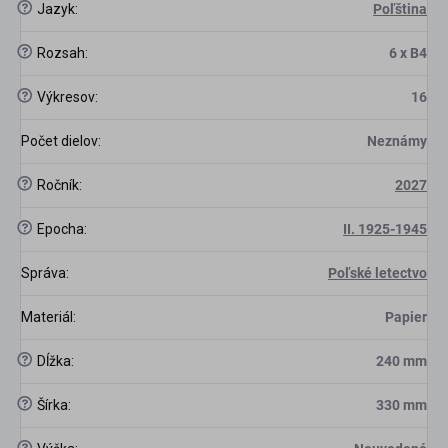
?
Jazyk
:
Poľština
scount
?
Rozsah
:
6 x B4
?
Výkresov
:
16
Počet dielov
:
Neznámy
?
Ročník
:
2027
?
Epocha
:
II. 1925-1945
Správa
:
Poľské letectvo
Materiál
:
Papier
?
Dĺžka
:
240 mm
?
Šírka
:
330 mm
?