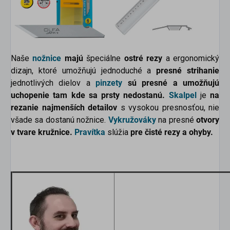
Naše
nožnice
majú
špeciálne
ostré rezy
a ergonomický
dizajn, ktoré umožňujú jednoduché a
presné strihanie
jednotlivých dielov a
pinzety
sú presné a umožňujú
uchopenie tam kde sa prsty nedostanú.
Skalpel
je
na
rezanie najmenších detailov
s vysokou presnosťou, nie
všade sa dostanú nožnice.
Vykružováky
na presné
otvory
v tvare kružnice.
Pravítka
slúžia
pre čisté rezy a ohyby.