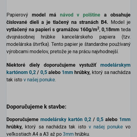
Papierový
model má
návod v polštine
a obsahuje
číslované dieli a je tlačený na stranách B4.
Model je
2
vytlačený na papieri s gramážou 160g/m
,
0,18mm
teda
dvojnásobnej hrúbke kancelárskeho papiera (tzv.
modelárska štvrťka). Tento papier je štandardne používaný
výrobcami modelov, pretože je na prácu najvhodnejší.
Niektoré diely doporučujeme vystužiť
modelárskym
kartónom
0,2
/
0,5
alebo
1mm
hrúbky,
ktorý sa nachádza
tak isto
v našej ponuke
.
Doporučujeme k stavbe:
Doporučujeme
modelársky kartón
0,2
/
0,5
alebo
1mm
hrúbky,
ktorý sa nachádza tak isto
v našej ponuke
vo
veľkostiach A4 a A3 až po
3mm
hrúbku.