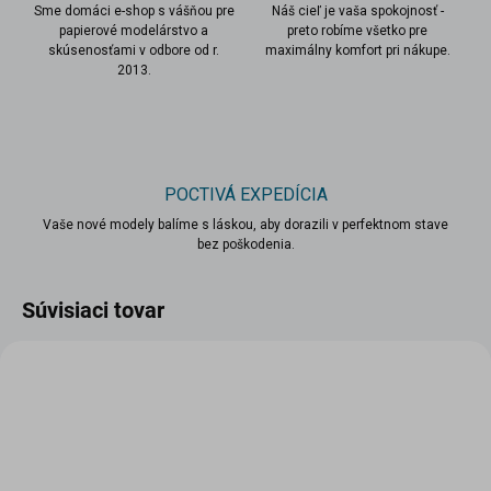
Sme domáci e-shop s vášňou pre
Náš cieľ je vaša spokojnosť -
papierové modelárstvo a
preto robíme všetko pre
skúsenosťami v odbore od r.
maximálny komfort pri nákupe.
2013.
POCTIVÁ EXPEDÍCIA
Vaše nové modely balíme s láskou, aby dorazili v perfektnom stave
bez poškodenia.
Súvisiaci tovar
VIAC ZA MENEJ
VIAC ZA MENEJ