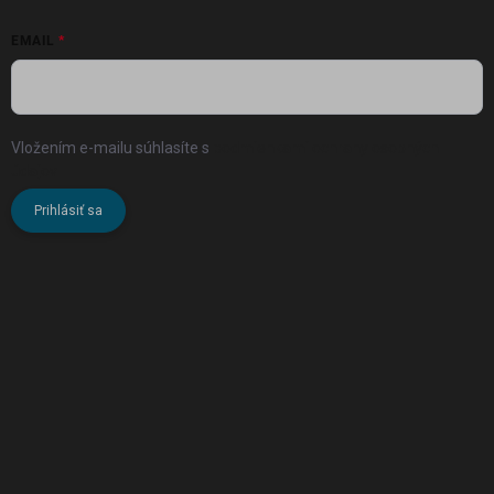
EMAIL
Vložením e-mailu súhlasíte s
podmienkami ochrany osobných
údajov
Prihlásiť sa