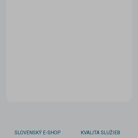
1 - 4 ks
13,95 €
/ ks
5 - 9 ks = zľava 5 %
13,25 €
/ ks
10 a viac ks = zľava 10 %
12,56 €
/ ks
Ušetríte
0 €
−
+
Pridať do košíka
DETAILNÉ INFORMÁCIE
OPÝTAŤ SA
STRÁŽIŤ
SLOVENSKÝ E-SHOP
KVALITA SLUŽIEB