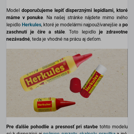
Model
doporučujeme lepiť disperznými lepidlami, ktoré
máme v ponuke
. Na našej stránke nájdete mimo iného
lepidlo
Herkules
, ktoré je modelármi najpoužívanejšie a
po
zaschnutí je číre a stále
. Toto lepidlo
je zdravotne
nezávadné
, teda je vhodné na prácu aj deťom.
Pre ďalšie pohodlie a presnosť pri stavbe
tohto modelu
sú k dispozícii aj
nožnice
,
pinzety
,
skalpely
,
pravítka
a iné,