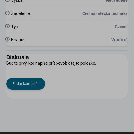
Výška
:
Neuvedené
?
Zadelenie
:
Civilná letecká technika
?
Typ
:
Cvičné
?
Hnanie
:
Vrtuľové
Diskusia
Buďte prvý, kto napíše príspevok k tejto položke.
Pridať komentár