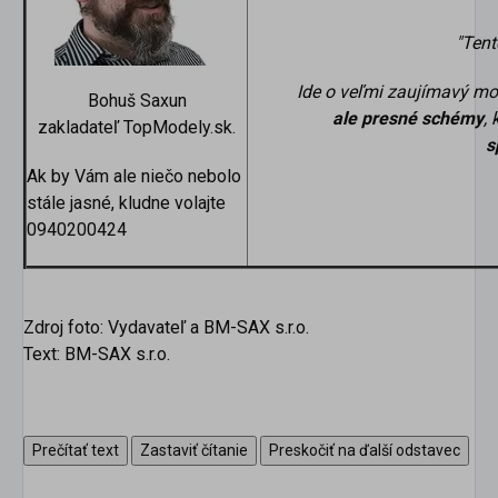
"Tent
Ide o veľmi zaujímavý m
Bohuš Saxun
ale presné schémy
,
zakladateľ TopModely.sk.
s
Ak by Vám ale niečo nebolo
stále jasné, kludne volajte
0940200424
Zdroj foto: Vydavateľ a BM-SAX s.r.o.
Text: BM-SAX s.r.o.
Prečítať text
Zastaviť čítanie
Preskočiť na ďalší odstavec