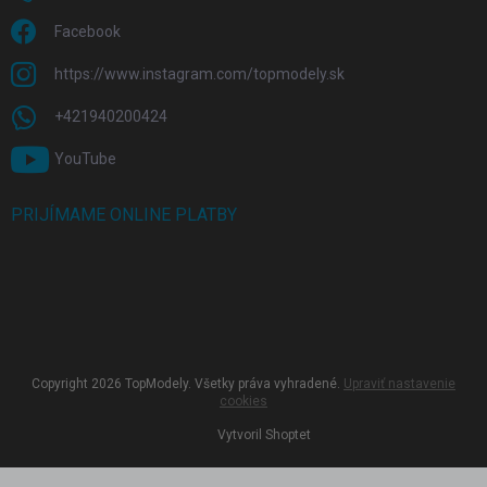
Facebook
https://www.instagram.com/topmodely.sk
+421940200424
YouTube
PRIJÍMAME ONLINE PLATBY
Copyright 2026
TopModely
. Všetky práva vyhradené.
Upraviť nastavenie
cookies
Vytvoril Shoptet