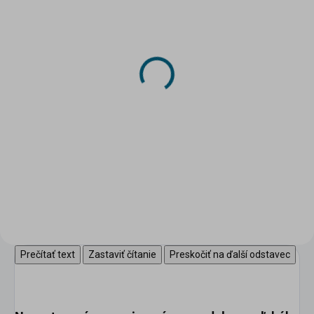
SKLADOM
SKLADOM
(>5 KS)
(2 KS)
DRUCHEMA Lepidlo -
DRUCHEMA Lepidlo -
HERKULES 130g
Tenyl 75g
3,45 €
2,20 €
Do košíka
Do košíka
Univerzálne pevnostné lepidlo
pre domácnosť.
Prečítať text
Zastaviť čítanie
Preskočiť na ďalší odstavec