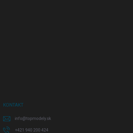
KONTAKT
info
@
topmodely.sk
+421 940 200 424