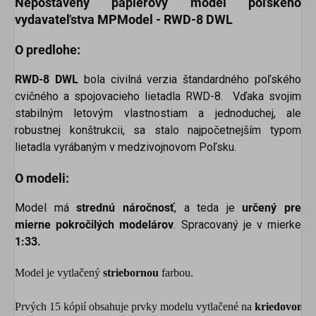
Nepostavený papierový model poľského
vydavateľstva
MPModel - RWD-8 DWL
O predlohe:
RWD-8 DWL
bola civilná verzia štandardného poľského
cvičného a spojovacieho lietadla RWD-8.
Vďaka svojim
stabilným letovým vlastnostiam a jednoduchej, ale
robustnej konštrukcii, sa stalo najpočetnejším typom
lietadla vyrábaným v medzivojnovom Poľsku.
O modeli:
Model má
strednú náročnosť
,
a teda je
určený pre
mierne pokročilých modelárov
. Spracovaný je v mierke
1:33.
Model je vytlačený 
striebornou
 farbou.
Prvých 15 kópií obsahuje prvky modelu vytlačené na 
kriedovom a 