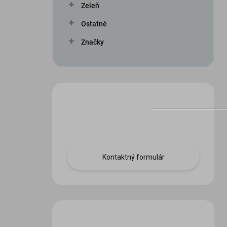
Zeleň
Ostatné
Značky
Máte otázku?
Obráťte sa na nás.
Kontaktný formulár