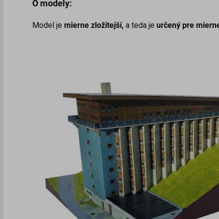
O modely:
Model je
mierne
zložitejší,
a teda je
určený pre miern