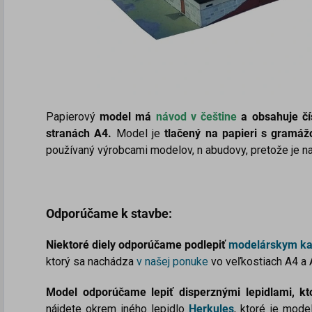
Papierový
model má
návod v češtine
a obsahuje čís
stranách A4.
Model je
tlačený na papieri s gramá
používaný výrobcami modelov, n abudovy, pretože je na
Odporúčame k stavbe:
Niektoré diely odporúčame podlepiť
modelárskym k
ktorý sa nachádza
v našej ponuke
vo veľkostiach A4 a
Model odporúčame lepiť disperznými lepidlami, 
nájdete okrem iného lepidlo
Herkules
, ktoré je mode