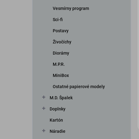
Vesmírny program
Sci-fi
Postavy
Živočíchy
Diorámy
iscount
M.P.R.
MiniBox
Ostatné papierové modely
M.D. Špalek
Doplnky
Kartón
Náradie