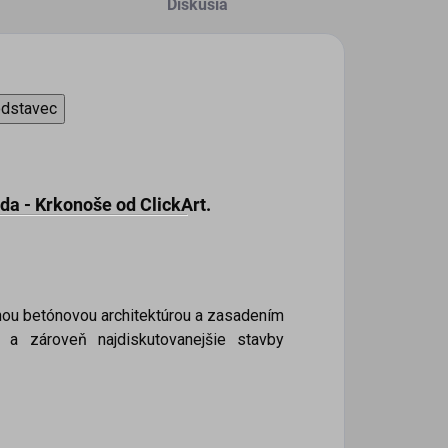
Diskusia
odstavec
da - Krkonoše
od ClickArt
.
nou betónovou architektúrou a zasadením
 a zároveň najdiskutovanejšie stavby