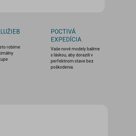
OPÝTAŤ SA
STRÁŽIŤ
SLUŽIEB
POCTIVÁ
EXPEDÍCIA
a
reto robíme
Vaše nové modely balíme
ximálny
s láskou, aby dorazili v
kupe.
perfektnom stave bez
poškodenia.