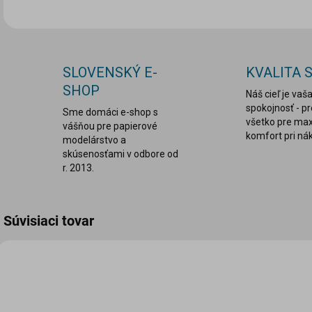
SLOVENSKÝ E-
KVALITA 
SHOP
Náš cieľ je vaš
spokojnosť - p
Sme domáci e-shop s
všetko pre ma
vášňou pre papierové
komfort pri ná
modelárstvo a
skúsenosťami v odbore od
r. 2013.
Súvisiaci tovar
VIAC ZA MENEJ
VIAC ZA MENEJ
LEPDRU003
LEPDRU029