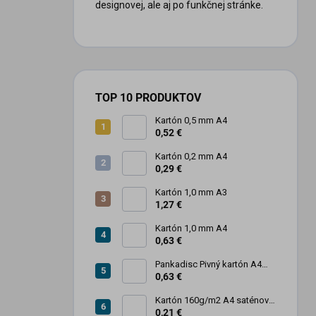
designovej, ale aj po funkčnej stránke.
TOP 10 PRODUKTOV
Kartón 0,5 mm A4
0,52 €
Kartón 0,2 mm A4
0,29 €
Kartón 1,0 mm A3
1,27 €
Kartón 1,0 mm A4
0,63 €
Pankadisc Pivný kartón A4
1mm 420g
0,63 €
Kartón 160g/m2 A4 saténový
biely povrch
0,21 €