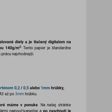
lované diely a je tlačený digitalom na
2.
žou 140g/m
Tento papier je štandardne
 prácu najvhodnejší.
artónom
0,2
/
0,5
alebo
1mm
hrúbky,
 A3 až po
3mm
hrúbku.
ktoré máme v ponuke
. Na našej stránke
lármi najpoužívanejšie a
po zaschnutí je