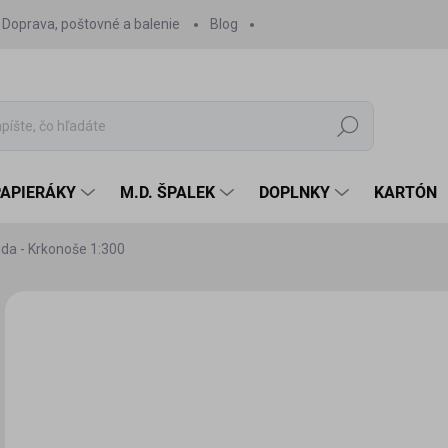
Doprava, poštovné a balenie
Blog
Hľadať
PAPIERÁKY
M.D. ŠPALEK
DOPLNKY
KARTÓN
da - Krkonoše 1:300
Neohodnotené
Podrobnosti hodnotenia
9 
8,5
Jedn
SK
cena
MÔŽ