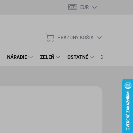
EUR
PRÁZDNY KOŠÍK
NÁKUPNÝ
KOŠÍK
NÁRADIE
ZELEŇ
OSTATNÉ
ZNAČKY
€
7 € bez DPH
otková
LADOM
(1 KS)
:
EME DORUČIŤ