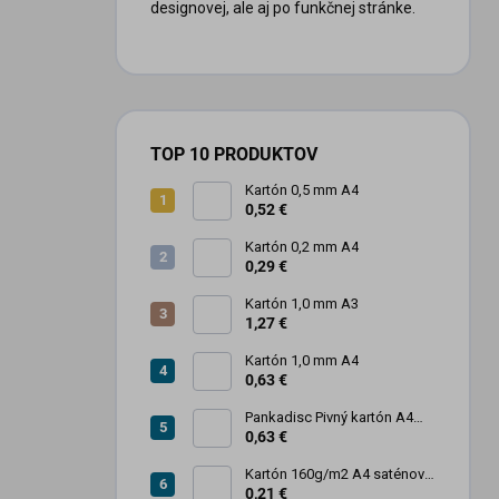
designovej, ale aj po funkčnej stránke.
TOP 10 PRODUKTOV
Kartón 0,5 mm A4
0,52 €
Kartón 0,2 mm A4
0,29 €
Kartón 1,0 mm A3
1,27 €
Kartón 1,0 mm A4
0,63 €
Pankadisc Pivný kartón A4
1mm 420g
0,63 €
Kartón 160g/m2 A4 saténový
biely povrch
0,21 €