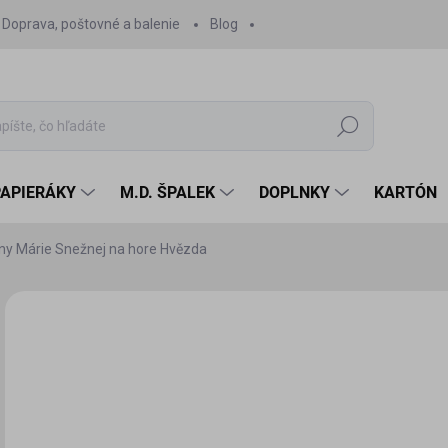
Doprava, poštovné a balenie
Blog
Hľadať
PAPIERÁKY
M.D. ŠPALEK
DOPLNKY
KARTÓN
ny Márie Snežnej na hore Hvězda
Neohodnotené
Podrobnosti hodnotenia
ZNAČKA:
ORLIK
9 
8,5
Jedn
SK
cena
MÔŽ