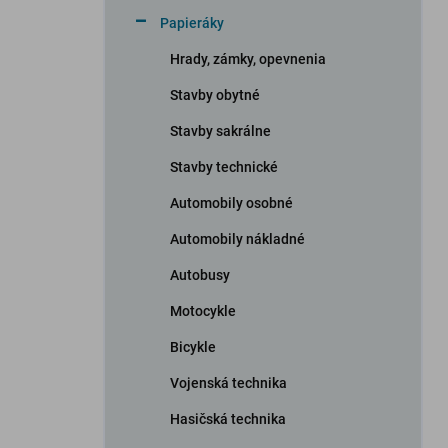
n
Papieráky
e
l
Hrady, zámky, opevnenia
Stavby obytné
Stavby sakrálne
Stavby technické
Automobily osobné
Automobily nákladné
Autobusy
Motocykle
Bicykle
Vojenská technika
Hasičská technika