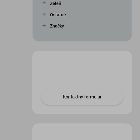
Zeleň
Ostatné
Značky
Máte otázku?
Obráťte sa na nás.
Kontaktný formulár