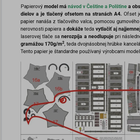
Papierový
model má
návod v Češtine a
Polštine
a obs
dielov a je tlačený ofsetom na stranách A4.
Ofset j
papier nanáša z tlačového valca, pomocou gumového v
nerovnosti papiera a
dokáže
teda
vytlačiť aj najjemnej
laserovej tlače sa
nerozpíja a neodlupuje
pri následn
2
gramážou 170g/m
, teda dvojnásobnej hrúbke kancelá
Tento papier je štandardne používaný výrobcami modelov