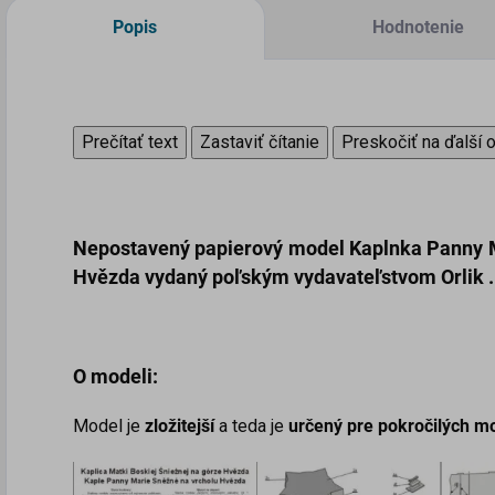
Popis
Hodnotenie
Prečítať text
Zastaviť čítanie
Preskočiť na ďalší 
Nepostavený papierový model
Kaplnka Panny M
Hvězda
vydaný poľským vydavateľstvom Orlik
.
O modeli:
Model je
zložitejší
a teda je
určený pre pokročilých m