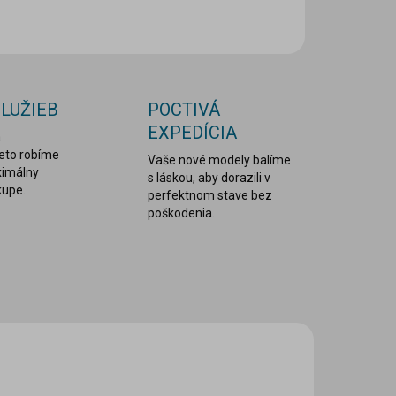
OPÝTAŤ SA
STRÁŽIŤ
SLUŽIEB
POCTIVÁ
EXPEDÍCIA
a
reto robíme
Vaše nové modely balíme
ximálny
s láskou, aby dorazili v
kupe.
perfektnom stave bez
poškodenia.
C ZA MENEJ
LEPDRU029