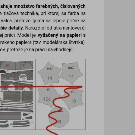
ahuje množstvo farebných, číslovaných
e tlačová technika, pri ktorej sa farba na
alca, pretože guma sa lepšie priľne na
šie detaily
. Narozdiel od atramentovej či
ej práci. Model je
vytlačený na papieri s
rskeho papiera (tzv. modelárska štvrťka).
, pretože je na prácu najvhodnejší.