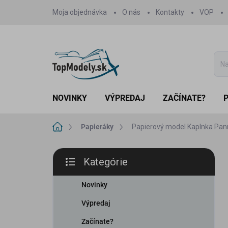
Prejsť
Moja objednávka
O nás
Kontakty
VOP
na
obsah
NOVINKY
VÝPREDAJ
ZAČÍNATE?
Domov
Papieráky
Papierový model Kaplnka Pan
B
Kategórie
o
Preskočiť
č
kategórie
n
Novinky
ý
Výpredaj
p
a
Začínate?