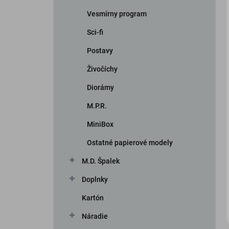
Vesmírny program
Sci-fi
Postavy
Živočíchy
Diorámy
iscount
M.P.R.
MiniBox
Ostatné papierové modely
M.D. Špalek
Doplnky
Kartón
Náradie