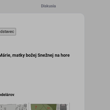
Diskusia
odstavec
árie, matky božej Snežnej na hore
odelárov
.