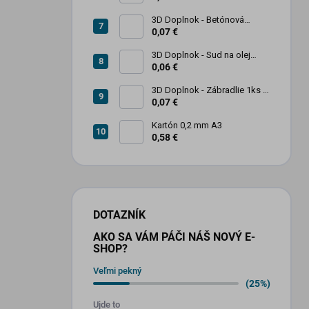
3D Doplnok - Betónová
zábrana 1ks
0,07 €
3D Doplnok - Sud na olej
kovový 250L - 1ks
0,06 €
3D Doplnok - Zábradlie 1ks +
stojan 2ks
0,07 €
Kartón 0,2 mm A3
0,58 €
DOTAZNÍK
AKO SA VÁM PÁČI NÁŠ NOVÝ E-
SHOP?
Veľmi pekný
(25%)
Ujde to