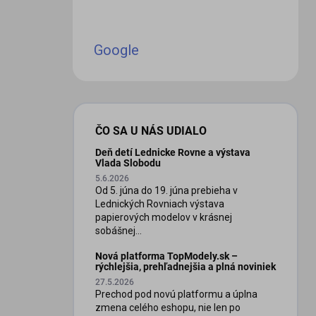
Google
ČO SA U NÁS UDIALO
Deň detí Lednicke Rovne a výstava
Vlada Slobodu
5.6.2026
Od 5. júna do 19. júna prebieha v
Lednických Rovniach výstava
papierových modelov v krásnej
sobášnej...
Nová platforma TopModely.sk –
rýchlejšia, prehľadnejšia a plná noviniek
27.5.2026
Prechod pod novú platformu a úplna
zmena celého eshopu, nie len po