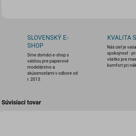
SLOVENSKÝ E-
KVALITA 
SHOP
Náš cieľ je vaš
spokojnosť - p
Sme domáci e-shop s
všetko pre ma
vášňou pre papierové
komfort pri ná
modelárstvo a
skúsenosťami v odbore od
r. 2013.
Súvisiaci tovar
VIAC ZA MENEJ
VIA
LEPDRU003
ORL-157