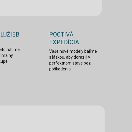
OPÝTAŤ SA
STRÁŽIŤ
SLUŽIEB
POCTIVÁ
EXPEDÍCIA
a
reto robíme
Vaše nové modely balíme
ximálny
s láskou, aby dorazili v
kupe.
perfektnom stave bez
poškodenia.