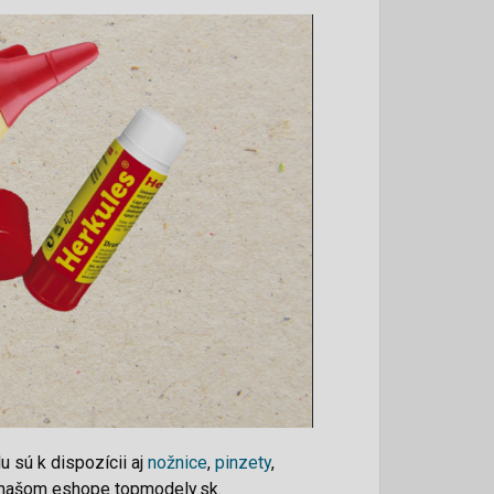
 sú k dispozícii aj
nožnice
,
pinzety
,
a našom eshope topmodely.sk.