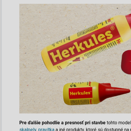
Pre ďalšie pohodlie a presnosť pri stavbe
tohto modelu
skalpely
,
pravítka
a iné
produkty
, ktoré sú dostupné n