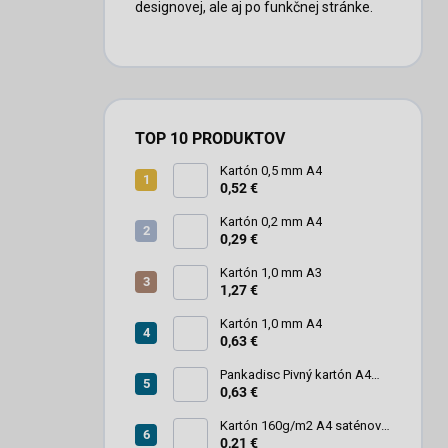
designovej, ale aj po funkčnej stránke.
TOP 10 PRODUKTOV
Kartón 0,5 mm A4
0,52 €
Kartón 0,2 mm A4
0,29 €
Kartón 1,0 mm A3
1,27 €
Kartón 1,0 mm A4
0,63 €
Pankadisc Pivný kartón A4
1mm 420g
0,63 €
Kartón 160g/m2 A4 saténový
biely povrch
0,21 €