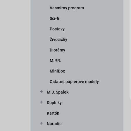
Vesmírny program
Sci-fi
Postavy
Živočíchy
Diorámy
iscount
M.P.R.
MiniBox
Ostatné papierové modely
M.D. Špalek
Doplnky
Kartón
Náradie