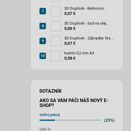
3D Doplnok - Betónová
zábrana 1ks
0,07 €
3D Doplnok - Sud na olej
kovový 250L - 1ks
0,06 €
3D Doplnok - Zábradlie 1ks +
stojan 2ks
0,07 €
Kartón 0,2 mm A3
0,58 €
DOTAZNÍK
AKO SA VÁM PÁČI NÁŠ NOVÝ E-
SHOP?
Veľmi pekný
(25%)
Ujde to