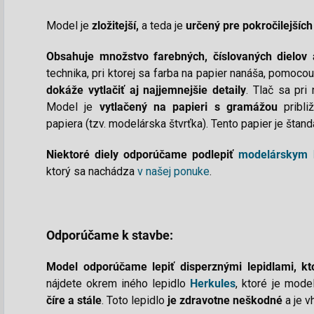
Model je
zložitejší,
a teda je
určený pre pokročilejšíc
Obsahuje množstvo farebných, číslovaných dielov 
technika, pri ktorej sa farba na papier nanáša, pomoco
dokáže
vytlačiť aj najjemnejšie detaily
. Tlač sa pri
Model je
vytlačený na papieri s gramážou
pribl
papiera (tzv. modelárska štvrťka). Tento papier je štan
N
iektoré diely odporúčame podlepiť
modelárskym 
ktorý sa nachádza
v našej ponuke
.
Odporúčame k stavbe:
Model o
dporúčame
lepiť disperznými lepidlami, 
nájdete okrem iného lepidlo
Herkules
, ktoré je mode
číre a stále
. Toto lepidlo
je zdravotne
neškodné
a je v