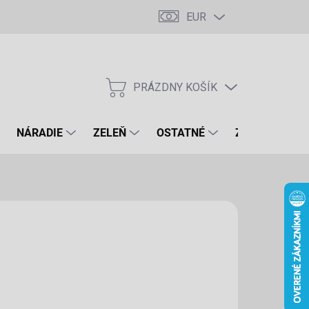
EUR
PRÁZDNY KOŠÍK
NÁKUPNÝ
KOŠÍK
NÁRADIE
ZELEŇ
OSTATNÉ
ZNAČKY
,50 €
€ bez DPH
otková
LADOM
(>5 KS)
:
EME DORUČIŤ