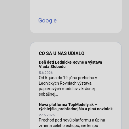
Google
ČO SA U NÁS UDIALO
Deň detí Lednicke Rovne a výstava
Vlada Slobodu
5.6.2026
Od 5. júna do 19. júna prebieha v
Lednických Rovniach výstava
papierových modelov v krásnej
sobášnej...
Nová platforma TopModely.sk –
rýchlejšia, prehľadnejšia a plná noviniek
27.5.2026
Prechod pod novú platformu a úplna
zmena celého eshopu, nie len po