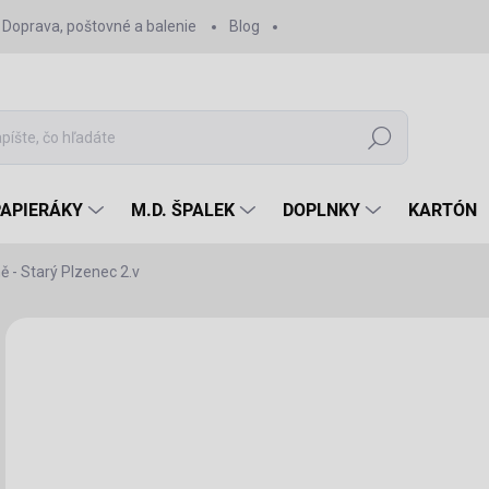
Doprava, poštovné a balenie
Blog
Hľadať
PAPIERÁKY
M.D. ŠPALEK
DOPLNKY
KARTÓN
 - Starý Plzenec 2.v
Neohodnotené
Podrobnosti hodnotenia
10
10 
Jedn
SK
cena
MÔŽ