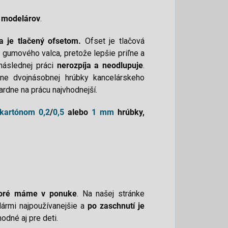
h modelárov
.
a je tlačený ofsetom.
Ofset je tlačová
u gumového valca, pretože lepšie priľne a
 následnej práci
nerozpíja a neodlupuje
.
ižne dvojnásobnej hrúbky kancelárskeho
dardne na prácu najvhodnejší.
kartónom
0,2
/
0,5
alebo
1 mm
hrúbky,
ktoré máme v ponuke
. Na našej stránke
lármi najpoužívanejšie a
po zaschnutí je
hodné aj pre deti
.