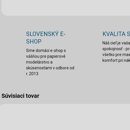
SLOVENSKÝ E-
KVALITA 
SHOP
Náš cieľ je vaš
spokojnosť - p
Sme domáci e-shop s
všetko pre ma
vášňou pre papierové
komfort pri ná
modelárstvo a
skúsenosťami v odbore od
r. 2013.
Súvisiaci tovar
TOM-005
TOM-034