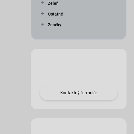
Zeleň
Ostatné
Značky
Máte otázku?
Obráťte sa na nás.
Kontaktný formulár