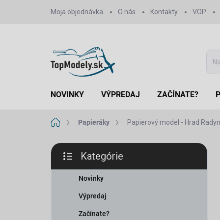
Prejsť
Moja objednávka
O nás
Kontakty
VOP
na
obsah
NOVINKY
VÝPREDAJ
ZAČÍNATE?
Domov
Papieráky
Papierový model - Hrad Radyně
B
Kategórie
o
Preskočiť
č
kategórie
n
Novinky
ý
Výpredaj
p
a
Začínate?