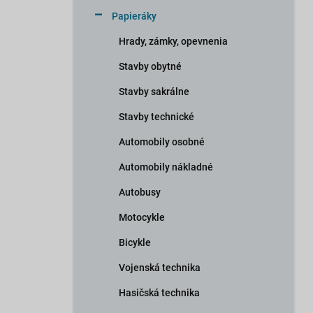
n
Papieráky
e
l
Hrady, zámky, opevnenia
Stavby obytné
Stavby sakrálne
Stavby technické
Automobily osobné
Automobily nákladné
Autobusy
Motocykle
Bicykle
Vojenská technika
Hasičská technika