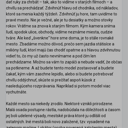
dať ruky za chrbát – tak, ako to vidíme v starých filmoch – a
chvíľu sa prechádzať. Zdvihnúť hlavu od chodníka, od nákladov,
ktoré sa menia každý týždeň. Zdvihnúť ju hore, tam uvidíme to
pravé mesto. Nie je večné, ale je tu desiatky a možno stovky
rokov. Vráťme sa znova k starým filmom. Kým kamera sníma
ľudí, spodok ulice, obchody, vidíme neznáme miesta, cudzie
tváre. Ale keď „švenkne“ hore sme doma, je to stále rovnaké
mesto. Zbadáme možno dôvod, prečo sem jazdia státisíce a
milióny ľudí, ktorí majú čas chodiť opatrne a s hlavou zdvihnutou
vidieť to, čo my už často nevnímame a pod čím len
prechádzame. Možno sa vám to zapáči a nebude vadiť, že občas
sa potkneme. A až budete tento model zostavovať a budete
čakať, kým vám zaschne lepidlo, alebo si budete potrebovať
chvíľu oddýchnuť, skúste si prečítať aspoň kúsok z
nasledujúceho rozprávania. Napríklad si potom model viac
vychutnáte.
Každé mesto sa niekedy zrodilo. Niektoré vznikli prirodzene.
Malá osada postupne rástla, nadobúdala na dôležitosti a časom
jej boli udelené výsady, mestské práva ktoré ju odlíšili od
ostatných. Iné mestá boli novo založené, tzv. vysadené na
zelenom mačine. Lokátor (osoba poverená založením mesta)