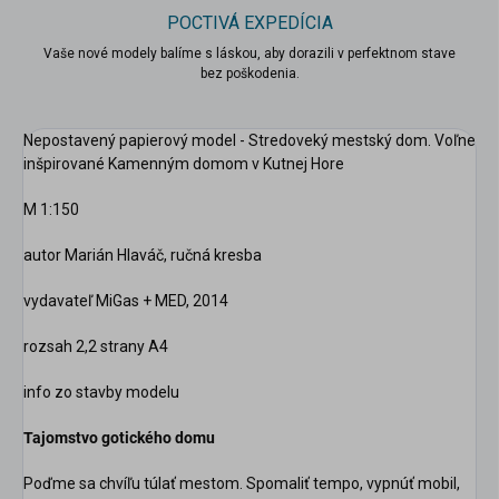
POCTIVÁ EXPEDÍCIA
Vaše nové modely balíme s láskou, aby dorazili v perfektnom stave
bez poškodenia.
Nepostavený papierový model - Stredoveký mestský dom. Voľne
inšpirované Kamenným domom v Kutnej Hore
M 1:150
autor Marián Hlaváč, ručná kresba
vydavateľ MiGas + MED, 2014
rozsah 2,2 strany A4
info zo stavby modelu
Tajomstvo gotického domu
Poďme sa chvíľu túlať mestom. Spomaliť tempo, vypnúť mobil,