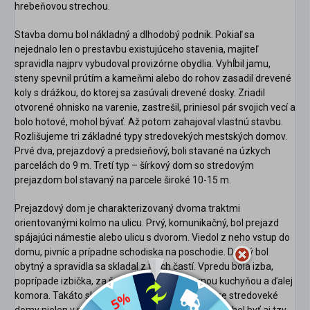
hrebeňovou strechou.
Stavba domu bol nákladný a dlhodobý podnik. Pokiaľ sa
nejednalo len o prestavbu existujúceho stavenia, majiteľ
spravidla najprv vybudoval provizórne obydlia. Vyhĺbil jamu,
steny spevnil prútím a kameňmi alebo do rohov zasadil drevené
koly s drážkou, do ktorej sa zasúvali drevené dosky. Zriadil
otvorené ohnisko na varenie, zastrešil, priniesol pár svojich vecí a
bolo hotové, mohol bývať. Až potom zahajoval vlastnú stavbu.
Rozlišujeme tri základné typy stredovekých mestských domov.
Prvé dva, prejazdový a predsieňový, boli stavané na úzkych
parcelách do 9 m. Tretí typ – šírkový dom so stredovým
prejazdom bol stavaný na parcele široké 10-15 m.
Prejazdový dom je charakterizovaný dvoma traktmi
orientovanými kolmo na ulicu. Prvý, komunikačný, bol prejazd
spájajúci námestie alebo ulicu s dvorom. Viedol z neho vstup do
domu, pivníc a prípadne schodiska na poschodie. Druhý bol
obytný a spravidla sa skladal z troch častí. Vpredu bola izba,
poprípade izbička, za ňou bývala sieň s čiernou kuchyňou a ďalej
komora. Takáto skladba miestností je typická pre stredoveké
domy nielen v meste. Poprednou miestnosťou mohol byť aj tzv.