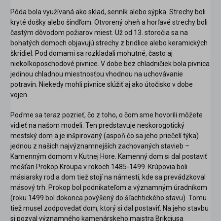
Pôda bola využívaná ako sklad, senník alebo sýpka. Strechy boli
kryté došky alebo šindľom. Otvorený oheň a horľavé strechy boli
častým dôvodom požiarov miest. Už od 13. storočia sa na
bohatých domoch objavujú strechy z bridlice alebo keramických
škridiel. Pod domami sa rozkladali mohutné, často aj
niekoľkoposchodové pivnice. V dobe bez chladničiek bola pivnica
jedinou chladnou miestnosťou vhodnou na uchovávanie
potravín. Niekedy mohli pivnice slúžiť aj ako útočisko v dobe
vojen.
Poďme sa teraz pozrieť, čo z toho, o čom sme hovorili môžete
vidieť na našom modeli. Ten predstavuje neskorogotický
mestský dom a je inšpirovaný (aspoň čo sa jeho priečelí týka)
jednou z našich najvýznamnejších zachovaných stavieb –
Kamenným domom v Kutnej Hore. Kamenný dom si dal postaviť
mešťan Prokop Kroupa v rokoch 1485-1499. Krúpovia boli
mäsiarsky rod a dom tiež stojí na námestí, kde sa prevádzkoval
mäsový trh. Prokop bol podnikateľom a významným úradníkom
(roku 1499 bol dokonca povýšený do šľachtického stavu). Tomu
tiež musel zodpovedať dom, ktorý si dal postaviť. Na jeho stavbu
si pozval významného kamenárskeho majstra Brikciusa