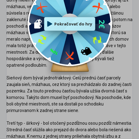
mázhaus, veľká sieň, ktorá slúžila ako výčap, obchod alebo
súvisela s remeslom majiteľa. Takéto priestory boli väčšinou
zaklenuté a nevykurované. Obytné priestory domu boli potom na
poschodí a prízemí slúžilo len hospodárskej činnosti. Názov
mázhaus vznikol spojením slov máz (stará miera, na ktorú sa
meralo napr. pivo) a haus (dom). Väčšina meštianskych domov
mala totiž právo variť a čapovať pivo, čo sa robilo práve v tejto
miestnosti. Za domom mohli byť chlievy, stajne a ďalšie
hospodárske a výrobné stavby. Bohaté domy bývali tiež
opatrené podloubím.
Sieňový dom býval jednotraktový. Celú prednú časť parcely
zaujala sieň, mázhaus, cez ktorý sa prechádzalo do zadnej časti
pozemku. Za touto prednou časťou bývala užšia dvorná časť s
komorou. Takýto dom musel byť poschodový. Na poschodie, kde
boli obytné miestnosti, ste sa dostali po schodisku
primurovanom k ​​zadnej strane siene.
Tretí typ - šírkový - bol otočený pozdĺžnou osou pozdĺž námestia.
Stredná časť slúžila ako prejazd do dvora alebo bola riešená ako
mázhaus. K nemu z jednej strany priliehala obytná izbu a z