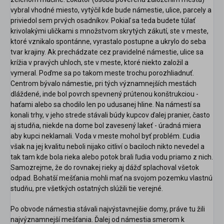
vybral vhodné miesto, vytýčil kde bude námestie, ulice, parcely a
priviedol sem prvých osadníkov. Pokiaľ sa teda budete túlať
krivolakými uličkami s množstvom skrytých zákutí, ste v meste,
ktoré vznikalo spontánne, vyrastalo postupne a ukrylo do seba
tvar krajiny. Ak prechádzate cez pravidelné námestie, ulice sa
krížia v pravých uhloch, ste v meste, ktoré niekto založil a
vymeral. Poďme sa po takom meste trochu porozhliadnuť.
Centrom bývalo námestie, pri tých významnejších mestách
dláždené, inde bol povrch spevnený prútenou konštrukciou -
haťami alebo sa chodilo len po udusanej hline. Na námestí sa
konali trhy, v jeho strede stávali búdy kupcov ďalej pranier, často
aj studňa, niekde na dome bol zavesený lakeť - úradná miera
aby kupci neklamali. Voda v meste mohol byť problém. Ľudia
však na jej kvalitu neboli nijako citliví o baciloch nikto nevedel a
tak tam kde bola rieka alebo potok brali ľudia vodu priamo z nich.
Samozrejme, že do rovnakej rieky aj dážď splachoval všetok
odpad. Bohatší mešťania mohli mať na svojom pozemku vlastnú
studňu, pre všetkých ostatných slúžili tie verejné.
Po obvode námestia stávali najvýstavnejšie domy, práve tu žili
najvýznamnejší mešťania. Ďalej od námestia smerom k