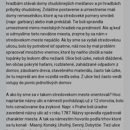
hradbám stávali domy chudobnejších mešťanov a pri hradbách
príbytky chudobnej. Zvláštne postavenie a umiestnenie mali
domy remeselníkov, ktoré aj na stredoveké pomery smrdeli
(napr. garbiary) alebo inak prekážali. Tie boli spravidla
umiestnené mimo mestských hradieb na predmestí. Ale aj keď
si odmyslíme tieto nevábne miesta, zrejme by sa nám v
stredovekom meste nepáčilo. Ak by sme sa vydali stredovekou
ulicou, bolo by potrebné ísť opatrne, náš nos by mal problém
spracovať množstvo vnemov, ktoré by naňho útočili a naše
topánky by leskom dlho nežiarili. Ulice boli úzke, neboli dláždené,
len občas pokryté haťami, rozblatené, zahádzané odpadom z
domov, zásobami dreva, stavebného materiálu, často tak úzke,
že tu neprešli ani dve vozidlá vedľa seba. Z ulice tiež často viedli
vstupy do pivníc jednotlivých domov.
A ako by sme sa v takom stredovekom meste orientovali? Hoci
scount
najstaršie názvy ulíc a námestí pochádzajú už z 12 storočia, bolo
toto označovanie iba zvykové. Napr. v Prahe boli úradne
zavedené názvy ulíc až v roku 1787. Názvy spravidla vyjadrovali
charakter miesta. A tak sa námestím hovorilo podľa trhov ktoré
sa tu konali - Masný, Konský, Uhoľný, Senný, Dobytčie. Tiež ulice