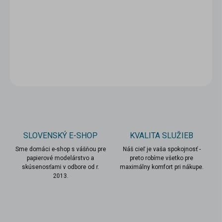
−
+
Pridať do košíka
DETAILNÉ INFORMÁCIE
OPÝTAŤ SA
STRÁŽIŤ
SLOVENSKÝ E-SHOP
KVALITA SLUŽIEB
Sme domáci e-shop s vášňou pre
Náš cieľ je vaša spokojnosť -
papierové modelárstvo a
preto robíme všetko pre
skúsenosťami v odbore od r.
maximálny komfort pri nákupe.
2013.