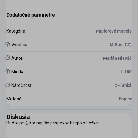
Dodatočné parametre
Kategória
:
Papierové modely
?
Výrobca
:
MiGas (CZ)
?
Autor
:
Marián Hlaváč
?
Mierka
:
1:150
?
Náročnosť
:
2 - ľahká
Materiál
:
Papier
Diskusia
Buďte prvý, kto napíše príspevok k tejto položke.