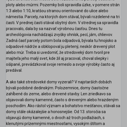
ploty alebo múrmi. Pozemky boli spravidla úzke, v pomere strán
1:3 alebo 1:10, kratšou stranou orientované do ulice alebo
námestia. Parcely, na ktorých dom stával, bývali rozdelené na tri
časti. V prednej časti stával obytný dom. V strednej sa spravidla
pracovalo, dala by sa nazvať výrobnou časťou. Dnes tu
archeológovia nachádzajú zvyšky ohnísk, pecí, jám, chlievov.
Zadná časť parcely potom bola odpadová, bývala tu hnojisko a
odpadové nádrže a obklopoval ju pletený, neskôr drevený plot
alebo múr. Treba si uvedomiť, že stredoveký dom tvoril pre
majiteľa jeho malý svet, kde žil aj pracoval, choval sliepky i
ošípané, prevádzkoval svoje remeslo a svoje výrobky často aj
predával.
A ako také stredoveké domy vyzerali? V najstarších dobách
bývali podobné dedinským. Polozemnice, domy čiastočne
zahĺbené do zeme, alebo drevené stavby. Len zriedkavo sa
objavovali domy kamenné, často s dreveným alebo hrazdeným
poschodím. Ako rástol význam a bohatstvo mešťanov, stávali sa
domy stále okázalejšie a honosnejšie. Od 13. storočia sa
objavujú domy kamenné, o dvoch až troch podlažiach, s
klenutými prízemnými miestnosťami, vysokým štítom a