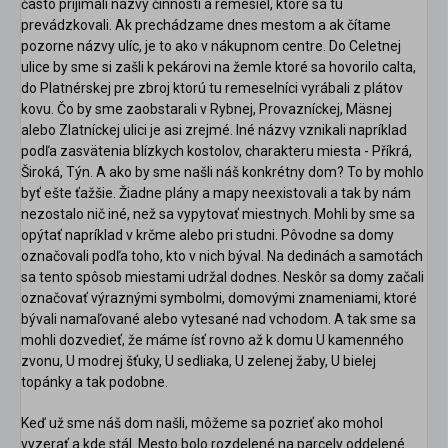
často prijímali názvy činností a remesiel, ktoré sa tu
prevádzkovali. Ak prechádzame dnes mestom a ak čítame
pozorne názvy ulíc, je to ako v nákupnom centre. Do Celetnej
ulice by sme si zašli k pekárovi na žemle ktoré sa hovorilo calta,
do Platnérskej pre zbroj ktorú tu remeselníci vyrábali z plátov
kovu. Čo by sme zaobstarali v Rybnej, Provazníckej, Mäsnej
alebo Zlatníckej ulici je asi zrejmé. Iné názvy vznikali napríklad
podľa zasvätenia blízkych kostolov, charakteru miesta - Příkrá,
Široká, Týn. A ako by sme našli náš konkrétny dom? To by mohlo
byť ešte ťažšie. Žiadne plány a mapy neexistovali a tak by nám
nezostalo nič iné, než sa vypytovať miestnych. Mohli by sme sa
opýtať napríklad v krčme alebo pri studni. Pôvodne sa domy
označovali podľa toho, kto v nich býval. Na dedinách a samotách
sa tento spôsob miestami udržal dodnes. Neskôr sa domy začali
označovať výraznými symbolmi, domovými znameniami, ktoré
bývali namaľované alebo vytesané nad vchodom. A tak sme sa
mohli dozvedieť, že máme ísť rovno až k domu U kamenného
zvonu, U modrej šťuky, U sedliaka, U zelenej žaby, U bielej
topánky a tak podobne.
Keď už sme náš dom našli, môžeme sa pozrieť ako mohol
vyzerať a kde stál. Mesto bolo rozdelené na parcely oddelené