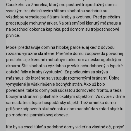
Gauskeho zo Zhorelca, ktorý mu postavil trojpodlažný dom s
vysokým trojuholníkovým štítom s bohatou sochárskou
výzdobou vrcholiacou fiálami, kraby a kvetinou. Pred priečelím
predstupuje mohutný arkier. Na prízemí bol klenutý mázhaus a
na poschodí dokonca kaplnka, pod domom sú trojposchodové
pivnice.
Model predstavuje dom na hlbokej parcele, aj keď z dôvodu
rozsahu výrazne skrátené. Priečelie domu zodpovedá pôvodnej
predlohe a je členené mohutným arkierom a neskorogotickými
oknami. Štít s bohatou výzdobou je však ochudobnený o typické
gotické fiály a kraby (výstupky). Za podloubím sa skrýva
mázhaus, do ktorého sa vstupuje rozmernými bránami. Úplne
vymyslené je však riešenie bočných strán. Ako už bolo
povedané, takéto domy boli súčasťou domového frontu, a teda
bočnými stranami priliehali k okolitým objektom. Vo dvore vidíme
samostatne stojaci hospodársky objekt. Tiež omietka domu
príliš nezodpovedá skutočnosti a dom nadobúda vzhľad objektu
po modernej pamiatkovej obnove.
Kto by sa chcel túlať a podobné domy vidieť na vlastné oči, prejsť