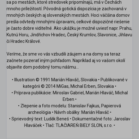
sa po mestách, ktoré stredovek pripomínajú, má v Čechách
mnoho príležitostí. Pôvodná gotická dispozícia je zachovaná v
mnohých českých aj slovenských mestách. Hoci väčšina domov
prešla odvtedy mnohými úpravami, celkové dispozičné riešenie
je často dobre viditeľné. Ako ukážku je možné uviesť napr. Prahu,
Kutnú Horu, Jindřichov Hradec, Český Krumlov, Slavonice, Jihlavu
či Hradec Králové.
Veríme, že sme vo vás vzbudili záujem a na domy sa teraz
začnete pozerať iným pohľadom. Napríklad aj vo vašom okolí
objavíte dom podobný tomu nášmu...
• Illustration © 1991 Marián Hlaváč, Slovakia • Publikované v
kategórii © 2014 MiGas, Michal Erben, Slovakia •
• Príprava publikácie: Miroslav Gabriel, Marián Hlaváč, Michal
Erben •
• Zlepenie a foto modelu: Stanislav Fajkus, Papierová
archeológia • Návrh obálky: Marián Hlaváč •
• Sprievodný text: Luděk Beneš • Dokumentačné foto: Jaroslav
Hlaváček • Tlač: TLAČIAREŇ BIELY SLON, s.r.o. •