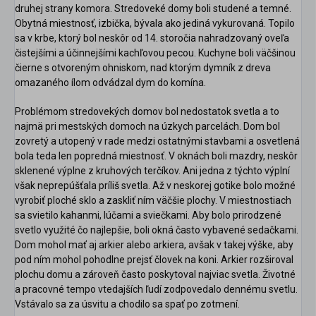
druhej strany komora. Stredoveké domy boli studené a temné.
Obytná miestnosť, izbička, bývala ako jediná vykurovaná. Topilo
sa v krbe, ktorý bol neskôr od 14. storočia nahradzovaný oveľa
čistejšími a účinnejšími kachľovou pecou. Kuchyne boli väčšinou
čierne s otvoreným ohniskom, nad ktorým dymník z dreva
omazaného ílom odvádzal dym do komína.
Problémom stredovekých domov bol nedostatok svetla a to
najmä pri mestských domoch na úzkych parcelách. Dom bol
zovretý a utopený v rade medzi ostatnými stavbami a osvetlená
bola teda len popredná miestnosť. V oknách boli mazdry, neskôr
sklenené výplne z kruhových terčíkov. Ani jedna z týchto výplní
však neprepúšťala príliš svetla. Až v neskorej gotike bolo možné
vyrobiť ploché sklo a zaskliť ním väčšie plochy. V miestnostiach
sa svietilo kahanmi, lúčami a sviečkami. Aby bolo prirodzené
svetlo využité čo najlepšie, boli okná často vybavené sedačkami.
Dom mohol mať aj arkier alebo arkiera, avšak v takej výške, aby
pod ním mohol pohodlne prejsť človek na koni. Arkier rozširoval
plochu domu a zároveň často poskytoval najviac svetla. Životné
a pracovné tempo vtedajších ľudí zodpovedalo dennému svetlu.
Vstávalo sa za úsvitu a chodilo sa spať po zotmení.