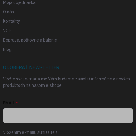
Moja objednávka
O nás
Kontakty
VOP
Doprava, poštovné a balenie
Blog
ODOBERAŤ NEWSLETTER
Vložte svoj e-mail a my Vám budeme zasielať informácie o nových
produktoch na našom e-shope.
EMAIL
Vložením e-mailu súhlasíte s
podmienkami ochrany osobných