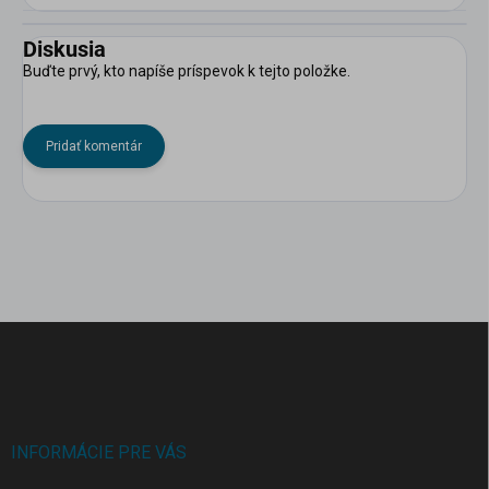
Diskusia
Buďte prvý, kto napíše príspevok k tejto položke.
Pridať komentár
Z
á
p
ä
t
i
INFORMÁCIE PRE VÁS
e