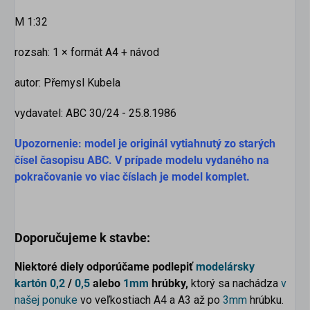
M 1:32
rozsah: 1 × formát A4 + návod
autor: Přemysl Kubela
vydavatel: ABC 30/24 - 25.8.1986
Upozornenie: model je originál vytiahnutý zo starých
čísel časopisu ABC. V prípade modelu vydaného na
pokračovanie vo viac číslach je model komplet.
Doporučujeme k stavbe:
Niektoré diely odporúčame podlepiť
modelársky
kartón
0,2
/
0,5
alebo
1mm
hrúbky,
ktorý sa nachádza
v
našej ponuke
vo veľkostiach A4 a A3 až po
3mm
hrúbku.