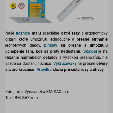
Naše
nožnice
majú
špeciálne
ostré rezy
a ergonomický
dizajn, ktoré umožňujú jednoduché a
presné strihanie
jednotlivých dielov,
pinzety
sú presné a umožňujú
uchopenie tam, kde sa prsty nedostanú.
Skalpel
je
na
rezanie najmenších detailov
s vysokou presnosťou, nie
všade sa dostanú nožnice.
Vykružováky
na presné
otvory
v tvare kružnice.
Pravítka
slúžia
pre čisté rezy a ohyby.
Zdroj foto: Vydavateľ a BM-SAX s.r.o.
Text: BM-SAX s.r.o.