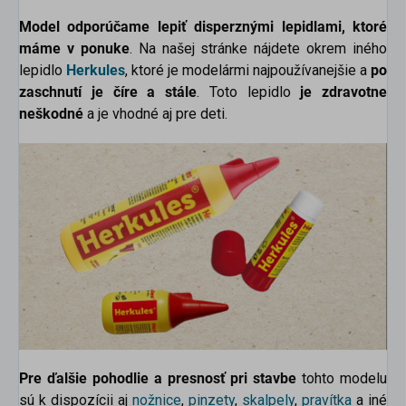
Model odporúčame lepiť disperznými lepidlami, ktoré
scount
máme v ponuke
. Na našej stránke nájdete okrem iného
lepidlo
Herkules
, ktoré je modelármi najpoužívanejšie a
po
zaschnutí je číre a stále
. Toto lepidlo
je zdravotne
neškodné
a je vhodné aj pre deti.
Pre ďalšie pohodlie a presnosť pri stavbe
tohto modelu
sú k dispozícii aj
nožnice
,
pinzety
,
skalpely
,
pravítka
a
iné