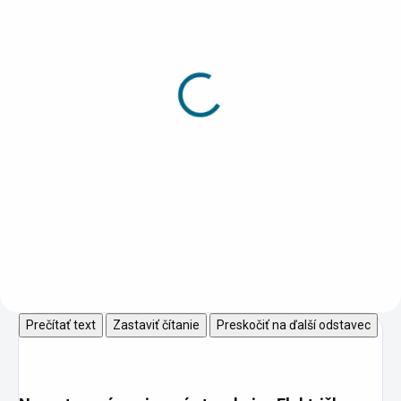
SKLADOM
SKLADOM
(>5 KS)
(2 KS)
DRUCHEMA Lepidlo -
DRUCHEMA Lepidlo -
HERKULES 130g
Tenyl 75g
3,45 €
2,20 €
Do košíka
Do košíka
Univerzálne pevnostné lepidlo
pre domácnosť.
Prečítať text
Zastaviť čítanie
Preskočiť na ďalší odstavec