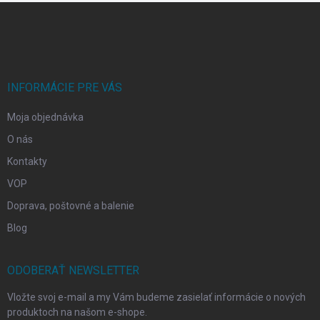
Z
á
p
ä
t
i
INFORMÁCIE PRE VÁS
e
Moja objednávka
O nás
Kontakty
VOP
Doprava, poštovné a balenie
Blog
ODOBERAŤ NEWSLETTER
Vložte svoj e-mail a my Vám budeme zasielať informácie o nových
produktoch na našom e-shope.