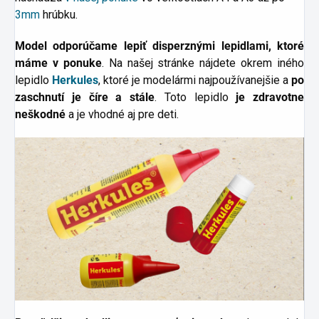
3mm
hrúbku.
Model odporúčame lepiť disperznými lepidlami, ktoré
máme v ponuke
. Na našej stránke nájdete okrem iného
lepidlo
Herkules
, ktoré je modelármi najpoužívanejšie a
po
zaschnutí je číre a stále
. Toto lepidlo
je zdravotne
neškodné
a je vhodné aj pre deti.