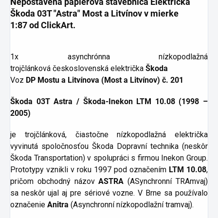
Nepostavená papierová stavebnica
Električka
Škoda 03T "Astra" Most a Litvínov v mierke
1:87
od ClickArt
.
1x
asynchrónna nízkopodlažná
trojčlánková
československá električka
Škoda
Voz
DP Mostu a Litvínova (Most a Litvínov) č. 201
Škoda 03T Astra / Škoda-Inekon LTM 10.08 (1998 –
2005)
je trojčlánková, čiastočne nízkopodlažná električka
vyvinutá spoločnosťou Škoda Dopravní technika (neskôr
Škoda Transportation) v spolupráci s firmou Inekon Group.
Prototypy vznikli v roku 1997 pod označením
LTM 10.08
,
pričom obchodný názov
ASTRA
(ASynchronní TRAmvaj)
sa neskôr ujal aj pre sériové vozne. V Brne sa používalo
označenie
Anitra
(Asynchronní nízkopodlažní tramvaj).