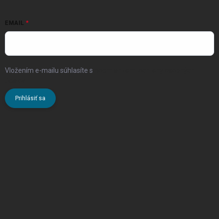
EMAIL
Vložením e-mailu súhlasíte s
podmienkami ochrany osobných
údajov
Prihlásiť sa