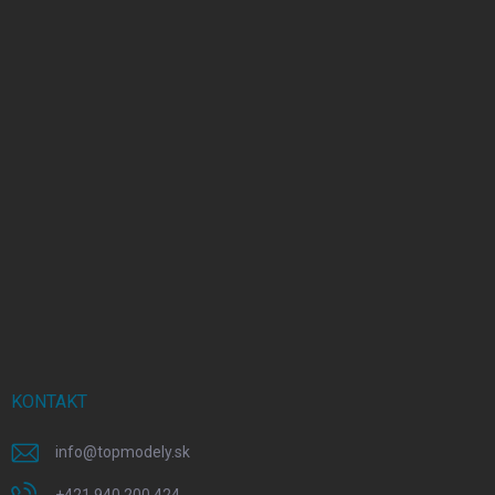
KONTAKT
info
@
topmodely.sk