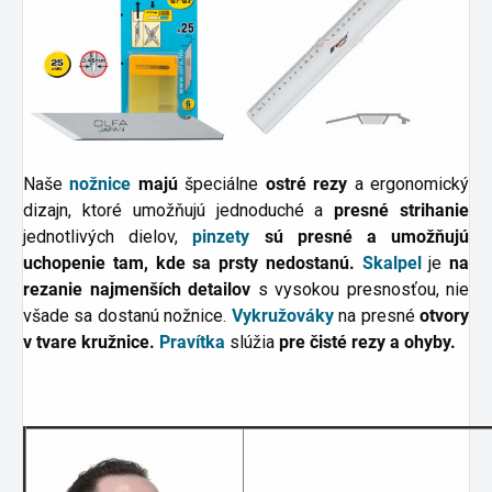
Naše
nožnice
majú
špeciálne
ostré rezy
a ergonomický
dizajn, ktoré umožňujú jednoduché a
presné strihanie
jednotlivých dielov,
pinzety
sú presné a umožňujú
uchopenie tam, kde sa prsty nedostanú.
Skalpel
je
na
rezanie najmenších detailov
s vysokou presnosťou, nie
všade sa dostanú nožnice.
Vykružováky
na presné
otvory
v tvare kružnice.
Pravítka
slúžia
pre čisté rezy a ohyby.