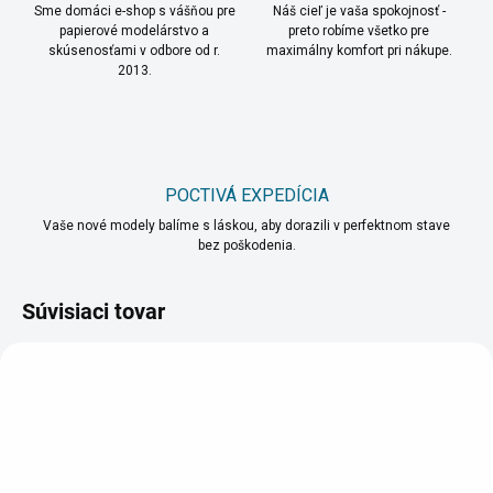
Sme domáci e-shop s vášňou pre
Náš cieľ je vaša spokojnosť -
papierové modelárstvo a
preto robíme všetko pre
skúsenosťami v odbore od r.
maximálny komfort pri nákupe.
2013.
POCTIVÁ EXPEDÍCIA
Vaše nové modely balíme s láskou, aby dorazili v perfektnom stave
bez poškodenia.
Súvisiaci tovar
VIAC ZA MENEJ
VIAC ZA MENEJ