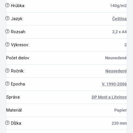
?
Hrúbka
:
140g/m2
?
Jazyk
:
Čeština
?
Rozsah
:
2,2 x A4
?
Výkresov
:
2
Počet dielov
:
Neuvedené
?
Ročník
:
Neuvedený
?
Epocha
:
V. 1990-2006
Správa
:
DP Most a Litvínov
Materiál
:
Papier
?
Dĺžka
:
230 mm