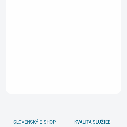
1 - 4 ks
4,50 €
/ ks
5 - 9 ks = zľava 5 %
4,28 €
/ ks
10 a viac ks = zľava 10 %
4,05 €
/ ks
Ušetríte
0 €
−
+
Pridať do košíka
DETAILNÉ INFORMÁCIE
OPÝTAŤ SA
STRÁŽIŤ
SLOVENSKÝ E-SHOP
KVALITA SLUŽIEB