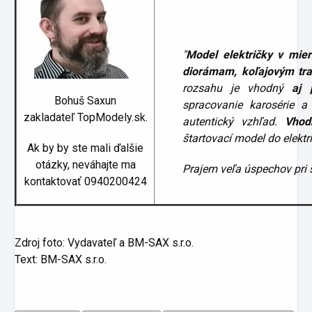
"
Model električky v mi
diorámam, koľajovým tra
rozsahu je vhodný
aj 
Bohuš Saxun
spracovanie karosérie a
zakladateľ TopModely.sk.
autentický vzhľad.
Vhod
štartovací model do elektri
Ak by by ste mali ďalšie
otázky, neváhajte ma
Prajem veľa úspechov pri 
kontaktovať 0940200424
Zdroj foto: Vydavateľ a BM-SAX s.r.o.
Text: BM-SAX s.r.o.