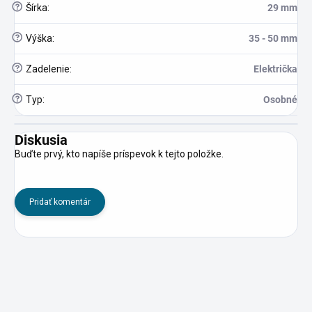
?
Šírka
:
29 mm
?
Výška
:
35 - 50 mm
?
Zadelenie
:
Električka
?
Typ
:
Osobné
Diskusia
Buďte prvý, kto napíše príspevok k tejto položke.
Pridať komentár