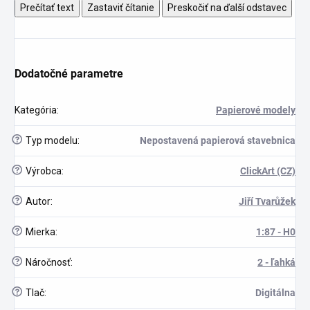
Prečítať text
Zastaviť čítanie
Preskočiť na ďalší odstavec
Dodatočné parametre
Kategória
:
Papierové modely
?
Typ modelu
:
Nepostavená papierová stavebnica
?
Výrobca
:
ClickArt (CZ)
?
Autor
:
Jiří Tvarůžek
?
Mierka
:
1:87 - H0
scount
?
Náročnosť
:
2 - ľahká
?
Tlač
:
Digitálna