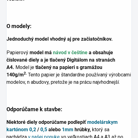
O modely:
Jednoduchý model vhodný aj pre začiatočníkov.
Papierový
model má
návod v češtine
a obsahuje
číslované diely a je tlačený Digitálom na stranách
A4.
Model je
tlačený na papieri s gramážou
2.
140g/m
Tento papier je štandardne používaný výrobcami
modelov, n abudovy, pretože je na prácu najvhodnejší.
Odporúčame k stavbe:
Niektoré diely odporúčame podlepiť
modelárskym
kartónom
0,2
/
0,5
alebo
1mm
hrúbky,
ktorý sa
nachádza
v našej ponuke
vo veľkostiach A4 a A3 až po