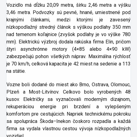
Vozidlo má dĺžku 20,09 metra, šírku 2,46 metra a výšku
3,46 metra. Podvozky sú pevné, hnané, umiestnené pod
krajnými článkami, medzi ktorými je zavesený
nízkopodlažný stredný článok s výškou podlahy 350 mm
nad temenom koľajnice (zvyšok podlahy je vo výške 780
mm). Elektrickú výzbroj dodala rakúska firma Elin, pričom
štyri asynchrónne motory (4×85 alebo 4×90 kW)
zabezpečujú pohon všetkých náprav. Maximálna rýchlosť
je 70 km/h, celková kapacita je 42 miest na sedenie a 113
na státie.
Vozne boli dodané do miest ako Brno, Ostrava, Olomouc,
Plzeň a Most-Litvínov. Celkovo bolo vyrobených 48
kusov. Električky sa vyznačovali moderným dizajnom,
rekuperáciou energie pri brzdení a vylepšeným
komfortom pre cestujúcich. Napriek technickému pokroku
sa spolupráca Škoda–Inekon čoskoro rozpadla a každá
firma sa vydala vlastnou cestou vývoja nízkopodlažných
vozidiel.