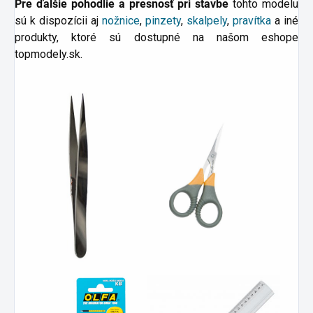
Pre ďalšie pohodlie a presnosť pri stavbe
tohto modelu
sú k dispozícii aj
nožnice
,
pinzety
,
skalpely
,
pravítka
a
iné
produkty, ktoré sú dostupné na našom eshope
topmodely.sk.