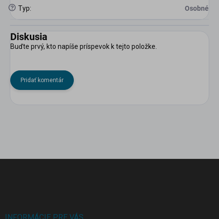
?
Typ
:
Osobné
Diskusia
Buďte prvý, kto napíše príspevok k tejto položke.
Pridať komentár
Z
á
p
ä
t
i
INFORMÁCIE PRE VÁS