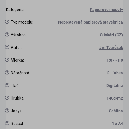
Kategória
:
Papierové modely
?
Typ modelu
:
Nepostavená papierová stavebnica
?
Výrobca
:
ClickArt (CZ)
?
Autor
:
Jiří Tvarůžek
?
Mierka
:
1:87 - H0
?
Náročnosť
:
2 - ľahká
scount
?
Tlač
:
Digitálna
?
Hrúbka
:
140g/m2
?
Jazyk
:
Čeština
?
Rozsah
:
1 x A4