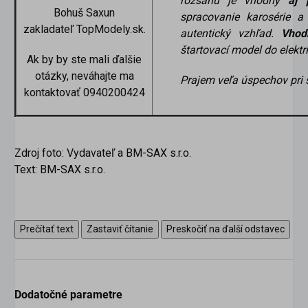
rozsahu je vhodný
aj 
Bohuš Saxun
spracovanie karosérie a
zakladateľ TopModely.sk.
autentický vzhľad.
Vhod
štartovací model do elektri
Ak by by ste mali ďalšie
otázky, neváhajte ma
Prajem veľa úspechov pri 
kontaktovať 0940200424
Zdroj foto: Vydavateľ a BM-SAX s.r.o.
Text: BM-SAX s.r.o.
Prečítať text
Zastaviť čítanie
Preskočiť na ďalší odstavec
Dodatočné parametre