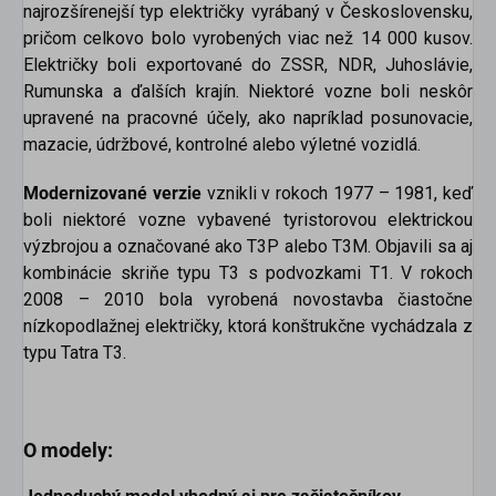
najrozšírenejší typ električky vyrábaný v Československu,
pričom celkovo bolo vyrobených viac než 14 000 kusov.
Električky boli exportované do ZSSR, NDR, Juhoslávie,
Rumunska a ďalších krajín. Niektoré vozne boli neskôr
upravené na pracovné účely, ako napríklad posunovacie,
mazacie, údržbové, kontrolné alebo výletné vozidlá.
Modernizované verzie
vznikli v rokoch 1977 – 1981, keď
boli niektoré vozne vybavené tyristorovou elektrickou
výzbrojou a označované ako T3P alebo T3M. Objavili sa aj
kombinácie skriňe typu T3 s podvozkami T1. V rokoch
2008 – 2010 bola vyrobená novostavba čiastočne
nízkopodlažnej električky, ktorá konštrukčne vychádzala z
typu Tatra T3.
O modely: