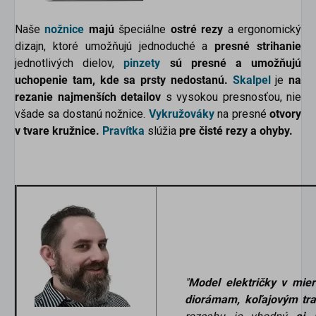
Naše
nožnice
majú
špeciálne
ostré rezy
a ergonomický
dizajn, ktoré umožňujú jednoduché a
presné strihanie
jednotlivých dielov,
pinzety
sú presné a umožňujú
uchopenie tam, kde sa prsty nedostanú.
Skalpel
je
na
rezanie najmenších detailov
s vysokou presnosťou, nie
všade sa dostanú nožnice.
Vykružováky
na presné
otvory
v tvare kružnice.
Pravítka
slúžia
pre čisté rezy a ohyby.
"
Model električky v mi
diorámam, koľajovým tra