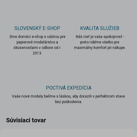
SLOVENSKÝ E-SHOP
KVALITA SLUŽIEB
Sme domáci e-shop s vášňou pre
Náš cieľ je vaša spokojnosť -
papierové modelárstvo a
preto robíme všetko pre
skúsenosťami v odbore od r.
maximálny komfort pri nákupe.
2013.
POCTIVÁ EXPEDÍCIA
Vaše nové modely balíme s láskou, aby dorazili v perfektnom stave
bez poškodenia.
Súvisiaci tovar
VIAC ZA MENEJ
VIAC ZA MENEJ