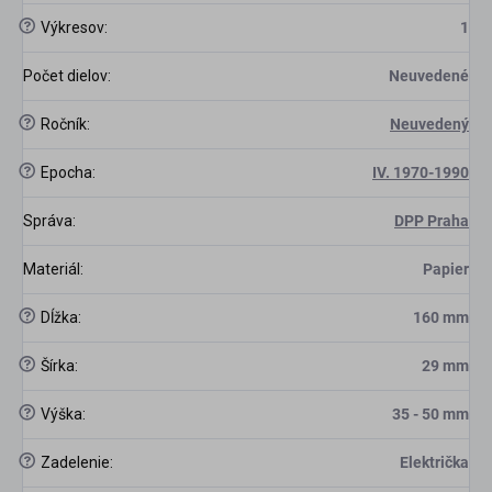
?
Výkresov
:
1
Počet dielov
:
Neuvedené
?
Ročník
:
Neuvedený
?
Epocha
:
IV. 1970-1990
Správa
:
DPP Praha
Materiál
:
Papier
?
Dĺžka
:
160 mm
?
Šírka
:
29 mm
?
Výška
:
35 - 50 mm
?
Zadelenie
:
Električka