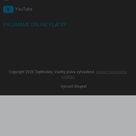
YouTube
PRIJÍMAME ONLINE PLATBY
Copyright 2026
TopModely
. Všetky práva vyhradené.
Upraviť nastavenie
cookies
Vytvoril Shoptet