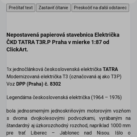
Prečítať text
Zastaviť čítanie
Preskočiť na ďalší odstavec
Nepostavená papierová stavebnica
Električka
ČKD TATRA T3R.P Praha v mierke 1:87
od
ClickArt
.
1x jednočlánková československá električka
TATRA
Modernizovaná električka T3 (označovaná aj ako T3P)
Voz
DPP (Praha) č. 8302
Legendárna československá električka (1964 – 1976)
bola jednosmerným jednoskriňovým motorovým vozňom
s dvoma dvojkolesovými podvozkami, vyrábaným na
štandardný aj úzkorozchodný rozchod, napríklad 1000 mm
pre trať Liberec – Jablonec nad Nisou. Išlo o