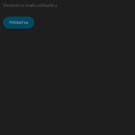
Vložením e-mailu súhlasíte s
podmienkami ochrany osobných
údajov
Prihlásiť sa