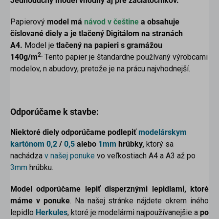
Jednoduchý model vhodný aj pre začiatočníkov.
Papierový
model má
návod v češtine
a obsahuje
číslované diely a je tlačený Digitálom na stranách
A4.
Model je
tlačený na papieri s gramážou
2.
140g/m
Tento papier je štandardne používaný výrobcami
modelov, n abudovy, pretože je na prácu najvhodnejší.
Odporúčame k stavbe:
Niektoré diely odporúčame podlepiť
modelárskym
kartónom
0,2
/
0,5
alebo
1mm
hrúbky,
ktorý sa
nachádza
v našej ponuke
vo veľkostiach A4 a A3 až po
3mm
hrúbku.
Model odporúčame lepiť disperznými lepidlami, ktoré
máme v ponuke
. Na našej stránke nájdete okrem iného
lepidlo
Herkules
, ktoré je modelármi najpoužívanejšie a
po