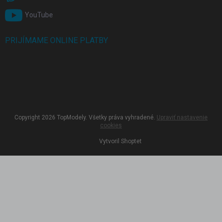
YouTube
PRIJÍMAME ONLINE PLATBY
Copyright 2026
TopModely
. Všetky práva vyhradené.
Upraviť nastavenie
cookies
Vytvoril Shoptet