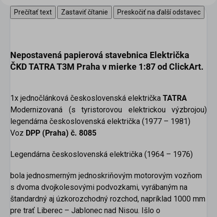
Prečítať text
Zastaviť čítanie
Preskočiť na ďalší odstavec
Nepostavená papierová stavebnica
Električka
ČKD TATRA T3M Praha v mierke 1:87
od ClickArt
.
1x jednočlánková československá električka
TATRA
Modernizovaná (s tyristorovou elektrickou výzbrojou)
legendárna československá električka (1977 – 1981)
Voz
DPP (Praha) č. 8085
Legendárna československá električka (1964 – 1976)
bola jednosmerným jednoskriňovým motorovým vozňom
s dvoma dvojkolesovými podvozkami, vyrábaným na
štandardný aj úzkorozchodný rozchod, napríklad 1000 mm
pre trať Liberec – Jablonec nad Nisou. Išlo o