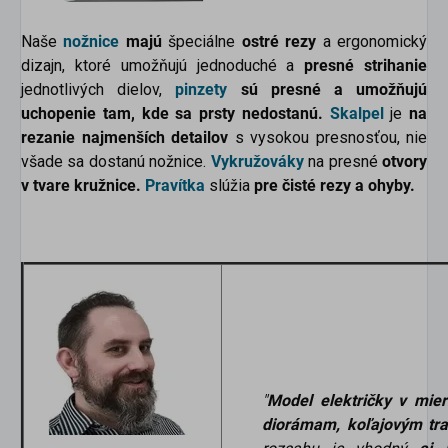
Naše
nožnice
majú
špeciálne
ostré rezy
a ergonomický
dizajn, ktoré umožňujú jednoduché a
presné strihanie
jednotlivých dielov,
pinzety
sú presné a umožňujú
uchopenie tam, kde sa prsty nedostanú.
Skalpel
je
na
rezanie najmenších detailov
s vysokou presnosťou, nie
všade sa dostanú nožnice.
Vykružováky
na presné
otvory
v tvare kružnice.
Pravítka
slúžia
pre čisté rezy a ohyby.
"
Model električky v mi
diorámam, koľajovým tra