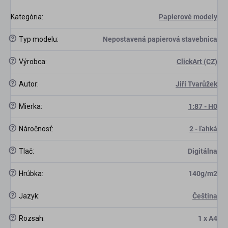
Kategória
:
Papierové modely
?
Typ modelu
:
Nepostavená papierová stavebnica
?
Výrobca
:
ClickArt (CZ)
?
Autor
:
Jiří Tvarůžek
?
Mierka
:
1:87 - H0
?
Náročnosť
:
2 - ľahká
scount
?
Tlač
:
Digitálna
?
Hrúbka
:
140g/m2
?
Jazyk
:
Čeština
?
Rozsah
:
1 x A4