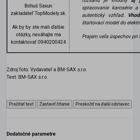
rozsahu je vhodný
aj 
Bohuš Saxun
spracovanie karosérie a
zakladateľ TopModely.sk.
autentický vzhľad.
Vhod
štartovací model do elektri
Ak by by ste mali ďalšie
otázky, neváhajte ma
Prajem veľa úspechov pri 
kontaktovať 0940200424
Zdroj foto: Vydavateľ a BM-SAX s.r.o.
Text: BM-SAX s.r.o.
Prečítať text
Zastaviť čítanie
Preskočiť na ďalší odstavec
Dodatočné parametre