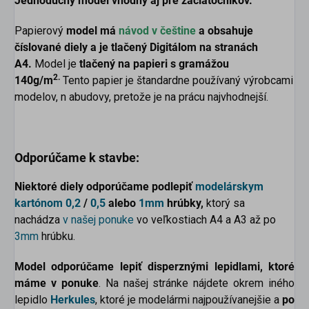
Jednoduchý model vhodný aj pre začiatočníkov.
Papierový
model má
návod v češtine
a obsahuje
číslované diely a je tlačený Digitálom na stranách
A4.
Model je
tlačený na papieri s gramážou
2.
140g/m
Tento papier je štandardne používaný výrobcami
modelov, n abudovy, pretože je na prácu najvhodnejší.
Odporúčame k stavbe:
Niektoré diely odporúčame podlepiť
modelárskym
kartónom
0,2
/
0,5
alebo
1mm
hrúbky,
ktorý sa
nachádza
v našej ponuke
vo veľkostiach A4 a A3 až po
3mm
hrúbku.
Model odporúčame lepiť disperznými lepidlami, ktoré
máme v ponuke
. Na našej stránke nájdete okrem iného
lepidlo
Herkules
, ktoré je modelármi najpoužívanejšie a
po