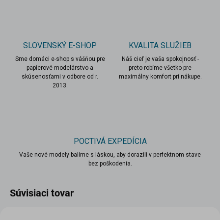
SLOVENSKÝ E-SHOP
KVALITA SLUŽIEB
Sme domáci e-shop s vášňou pre
Náš cieľ je vaša spokojnosť -
papierové modelárstvo a
preto robíme všetko pre
skúsenosťami v odbore od r.
maximálny komfort pri nákupe.
2013.
POCTIVÁ EXPEDÍCIA
Vaše nové modely balíme s láskou, aby dorazili v perfektnom stave
bez poškodenia.
Súvisiaci tovar
VIAC ZA MENEJ
VIAC ZA MENEJ