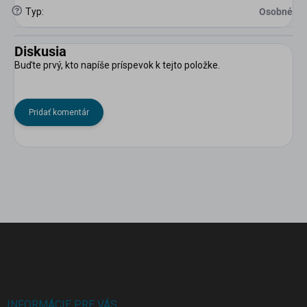
?
Typ
:
Osobné
Diskusia
Buďte prvý, kto napíše príspevok k tejto položke.
Pridať komentár
Z
á
p
ä
t
i
INFORMÁCIE PRE VÁS