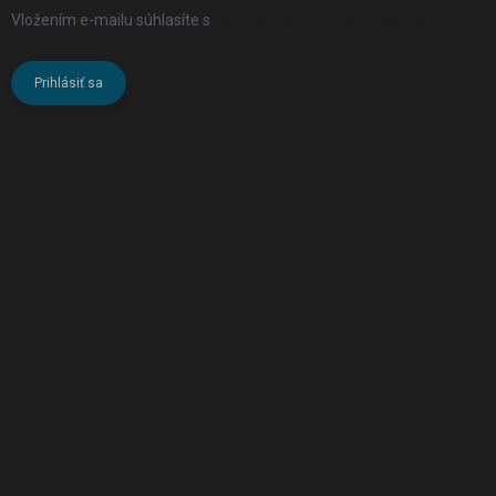
Vložením e-mailu súhlasíte s
podmienkami ochrany osobných
údajov
Prihlásiť sa