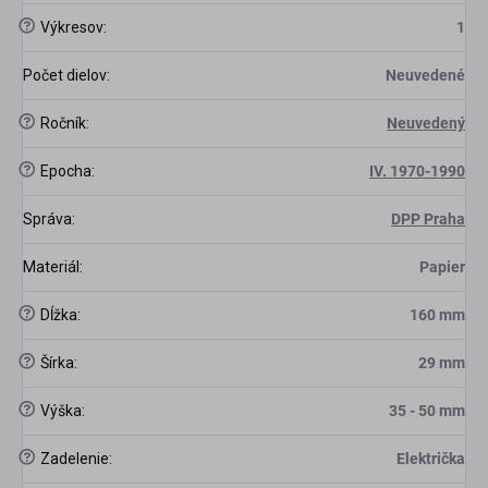
?
Výkresov
:
1
Počet dielov
:
Neuvedené
?
Ročník
:
Neuvedený
?
Epocha
:
IV. 1970-1990
Správa
:
DPP Praha
Materiál
:
Papier
?
Dĺžka
:
160 mm
?
Šírka
:
29 mm
?
Výška
:
35 - 50 mm
?
Zadelenie
:
Električka