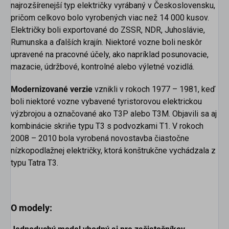
najrozšírenejší typ električky vyrábaný v Československu,
pričom celkovo bolo vyrobených viac než 14 000 kusov.
Električky boli exportované do ZSSR, NDR, Juhoslávie,
Rumunska a ďalších krajín. Niektoré vozne boli neskôr
upravené na pracovné účely, ako napríklad posunovacie,
mazacie, údržbové, kontrolné alebo výletné vozidlá.
Modernizované verzie
vznikli v rokoch 1977 – 1981, keď
boli niektoré vozne vybavené tyristorovou elektrickou
výzbrojou a označované ako T3P alebo T3M. Objavili sa aj
kombinácie skriňe typu T3 s podvozkami T1. V rokoch
2008 – 2010 bola vyrobená novostavba čiastočne
nízkopodlažnej električky, ktorá konštrukčne vychádzala z
typu Tatra T3.
O modely: