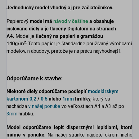
Jednoduchý model vhodný aj pre začiatočníkov.
Papierový
model má
návod v češtine
a obsahuje
číslované diely a je tlačený Digitálom na stranách
A4.
Model je
tlačený na papieri s gramážou
2.
140g/m
Tento papier je štandardne používaný výrobcami
modelov, n abudovy, pretože je na prácu najvhodnejší.
Odporúčame k stavbe:
Niektoré diely odporúčame podlepiť
modelárskym
kartónom
0,2
/
0,5
alebo
1mm
hrúbky,
ktorý sa
nachádza
v našej ponuke
vo veľkostiach A4 a A3 až po
3mm
hrúbku.
Model odporúčame lepiť disperznými lepidlami, ktoré
máme v ponuke
. Na našej stránke nájdete okrem iného