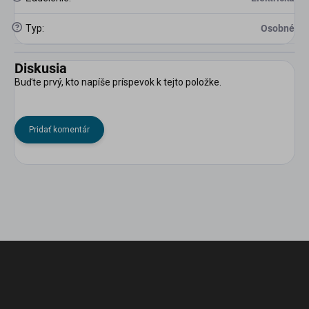
?
Typ
:
Osobné
Diskusia
Buďte prvý, kto napíše príspevok k tejto položke.
Pridať komentár
Z
á
p
ä
t