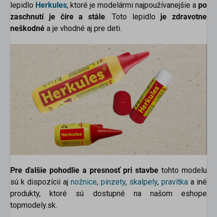
lepidlo
Herkules
, ktoré je modelármi najpoužívanejšie a
po
zaschnutí je číre a stále
. Toto lepidlo
je zdravotne
neškodné
a je vhodné aj pre deti.
Pre ďalšie pohodlie a presnosť pri stavbe
tohto modelu
sú k dispozícii aj
nožnice
,
pinzety
,
skalpely
,
pravítka
a
iné
produkty, ktoré sú dostupné na našom eshope
topmodely.sk.