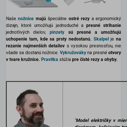
Naše
nožnice
majú
špeciálne
ostré rezy
a ergonomický
dizajn, ktoré umožňujú jednoduché a
presné strihanie
jednotlivých dielov,
pinzety
sú presné a umožňujú
uchopenie tam, kde sa prsty nedostanú.
Skalpel
je
na
rezanie najmenších detailov
s vysokou presnosťou, nie
všade sa dostanú nožnice.
Vykružováky
na presné
otvory
v tvare kružnice.
Pravítka
slúžia
pre čisté rezy a ohyby.
"
Model električky v mi