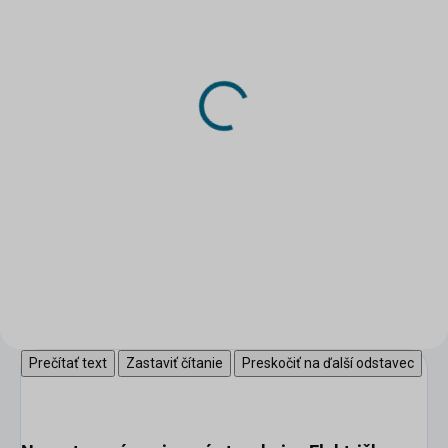
SKLADOM
SKLADOM
(>5 KS)
(2 KS)
DRUCHEMA Lepidlo -
DRUCHEMA Lepidlo -
HERKULES 130g
Tenyl 75g
3,45 €
2,20 €
Do košíka
Do košíka
Univerzálne pevnostné lepidlo
pre domácnosť.
Prečítať text
Zastaviť čítanie
Preskočiť na ďalší odstavec