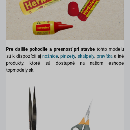
Pre ďalšie pohodlie a presnosť pri stavbe
tohto modelu
sú k dispozícii aj
nožnice
,
pinzety
,
skalpely
,
pravítka
a
iné
produkty, ktoré sú dostupné na našom eshope
topmodely.sk.