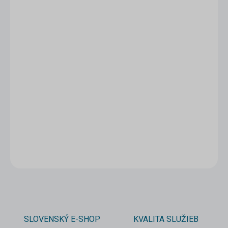
1 - 4 ks
3,10 €
/ ks
5 - 9 ks = zľava 5 %
2,95 €
/ ks
10 a viac ks = zľava 10 %
2,79 €
/ ks
Ušetríte
0 €
−
+
Pridať do košíka
DETAILNÉ INFORMÁCIE
OPÝTAŤ SA
STRÁŽIŤ
SLOVENSKÝ E-SHOP
KVALITA SLUŽIEB