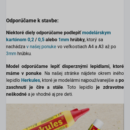
Odporúčame k stavbe:
Niektoré diely odporúčame podlepiť
modelárskym
kartónom
0,2
/
0,5
alebo
1mm
hrúbky,
ktorý sa
nachádza
v našej ponuke
vo veľkostiach A4 a A3 až po
3mm
hrúbku.
Model odporúčame lepiť disperznými lepidlami, ktoré
máme v ponuke
. Na našej stránke nájdete okrem iného
lepidlo
Herkules
, ktoré je modelármi najpoužívanejšie a
po
zaschnutí je číre a stále
. Toto lepidlo
je zdravotne
neškodné
a je vhodné aj pre deti.