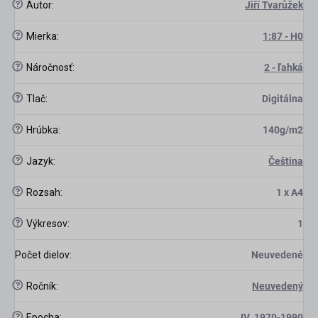
?
Autor
:
Jiří Tvarůžek
?
Mierka
:
1:87 - H0
?
Náročnosť
:
2 - ľahká
?
Tlač
:
Digitálna
scount
?
Hrúbka
:
140g/m2
?
Jazyk
:
Čeština
?
Rozsah
:
1 x A4
?
Výkresov
:
1
Počet dielov
:
Neuvedené
?
Ročník
:
Neuvedený
?
Epocha
:
IV. 1970-1990