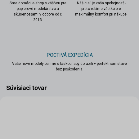
Sme domáci e-shop s vášňou pre
Náš cieľ je vaša spokojnosť -
papierové modelárstvo a
preto robíme všetko pre
skúsenosťami v odbore od r.
maximálny komfort pri nákupe.
2013.
POCTIVÁ EXPEDÍCIA
Vaše nové modely balíme s láskou, aby dorazili v perfektnom stave
bez poškodenia.
Súvisiaci tovar
VIAC ZA MENEJ
VIAC ZA MENEJ