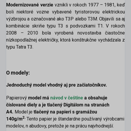
Modernizované verzie
vznikli v rokoch 1977 – 1981, keď
boli niektoré vozne vybavené tyristorovou elektrickou
výzbrojou a označované ako T3P alebo T3M. Objavili sa aj
kombinácie skriňe typu T3 s podvozkami T1. V rokoch
2008 – 2010 bola vyrobená novostavba čiastočne
nízkopodlažnej električky, ktorá konštrukčne vychádzala z
typu Tatra T3.
O modely:
Jednoduchý model vhodný aj pre začiatočníkov.
Papierový
model má
návod v češtine
a obsahuje
číslované diely a je tlačený Digitálom na stranách
A4.
Model je
tlačený na papieri s gramážou
2.
140g/m
Tento papier je štandardne používaný výrobcami
modelov, n abudovy, pretože je na prácu najvhodnejší.