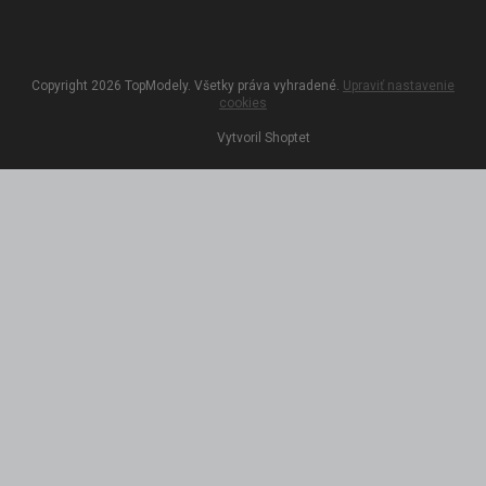
Copyright 2026
TopModely
. Všetky práva vyhradené.
Upraviť nastavenie
cookies
Vytvoril Shoptet