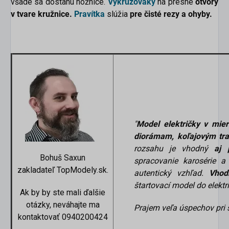
všade sa dostanú nožnice.
Vykružováky
na presné
otvory
v tvare kružnice.
Pravítka
slúžia
pre čisté rezy a ohyby.
"
Model električky v mi
diorámam, koľajovým tra
rozsahu je vhodný
aj 
Bohuš Saxun
spracovanie karosérie a
zakladateľ TopModely.sk.
autentický vzhľad.
Vhod
štartovací model do elektri
Ak by by ste mali ďalšie
otázky, neváhajte ma
Prajem veľa úspechov pri 
kontaktovať 0940200424