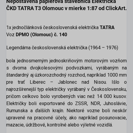
Nepostavená papierová stavebnica
Električka
ČKD TATRA T3 Olomouc v mierke 1:87
od ClickArt
.
1x jednočlánková československá električka
TATRA
Voz
DPMO (Olomouc) č. 140
Legendárna československá električka (1964 – 1976)
bola jednosmerným jednoskriňovým motorovým vozňom
s dvoma dvojkolesovými podvozkami, vyrábaným na
štandardný aj úzkorozchodný rozchod, napríklad 1000 mm
pre trať Liberec – Jablonec nad Nisou. Išlo o
najrozšírenejší typ električky vyrábaný v Československu,
pričom celkovo bolo vyrobených viac než 14 000 kusov.
Električky boli exportované do ZSSR, NDR, Juhoslávie,
Rumunska a ďalších krajín. Niektoré vozne boli neskôr
upravené na pracovné účely, ako napríklad posunovacie,
mazacie, údržbové, kontrolné alebo výletné vozidlá.