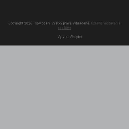
Copyright 2026
TopModely
. Všetky práva vyhradené.
Upraviť nastavenie
cookies
Vytvoril Shoptet