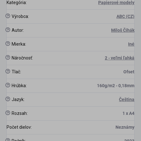
Kategória
:
Papierové modely
?
Výrobca
:
ABC (CZ)
?
Autor
:
Miloš Čihák
?
Mierka
:
Iné
scount
?
Náročnosť
:
2 - veľmi ľahká
?
Tlač
:
Ofset
?
Hrúbka
:
160g/m2 - 0,18mm
?
Jazyk
:
Čeština
?
Rozsah
:
1 x A4
Počet dielov
:
Neznámy
?