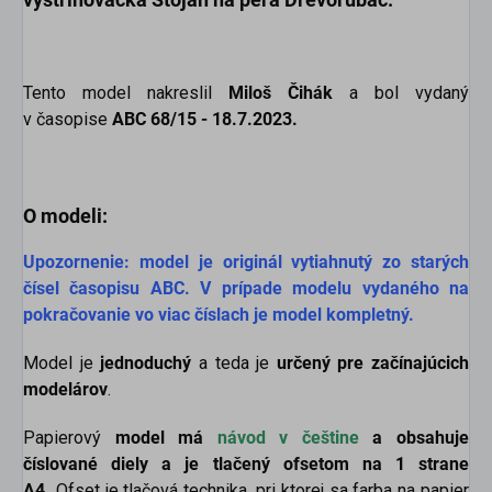
Tento model nakreslil
Miloš Čihák
a bol vydaný
v časopise
ABC 68/15 - 18.7.2023.
O modeli:
Upozornenie: model je originál vytiahnutý zo starých
čísel časopisu ABC. V prípade modelu vydaného na
pokračovanie vo viac číslach je model kompletný.
Model je
jednoduchý
a teda je
určený pre začínajúcich
modelárov
.
Papierový
model má
návod v češtine
a obsahuje
číslované diely
a je tlačený ofsetom na 1 strane
A4.
Ofset je tlačová technika, pri ktorej sa farba na papier