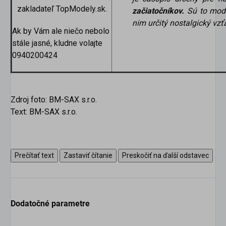
zakladateľ TopModely.sk.
začiatočníkov.
Sú to mode
nim určitý nostalgický vzť
Ak by Vám ale niečo nebolo
stále jasné, kludne volajte
0940200424
Zdroj foto: BM-SAX s.r.o.
Text: BM-SAX s.r.o.
Prečítať text
Zastaviť čítanie
Preskočiť na ďalší odstavec
Dodatočné parametre