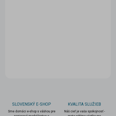
5 - 9 ks = zľava 5 %
1,14 €
/ ks
10 a viac ks = zľava 10 %
1,08 €
/ ks
Ušetríte
0 €
−
+
Pridať do košíka
DETAILNÉ INFORMÁCIE
OPÝTAŤ SA
STRÁŽIŤ
SLOVENSKÝ E-SHOP
KVALITA SLUŽIEB
Sme domáci e-shop s vášňou pre
Náš cieľ je vaša spokojnosť -