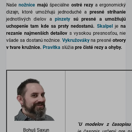
Naše
nožnice
majú
špeciálne
ostré rezy
a ergonomický
dizajn, ktoré umožňujú jednoduché a
presné strihanie
jednotlivých dielov a
pinzety
sú presné a umožňujú
uchopenie tam kde sa prsty nedostanú.
Skalpel
je
na
rezanie najmenších detailov
s vysokou presnosťou, nie
všade sa dostanú nožnice.
Vykružováky
na presné
otvory
v tvare kružnice.
Pravítka
slúžia
pre čisté rezy a ohyby.
"
U modelov z časopisu
Bohuš Saxun
je časopis určený pre ná