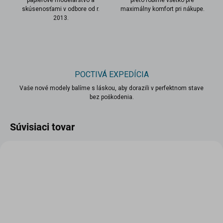
papierové modelárstvo a
preto robíme všetko pre
skúsenosťami v odbore od r.
maximálny komfort pri nákupe.
2013.
POCTIVÁ EXPEDÍCIA
Vaše nové modely balíme s láskou, aby dorazili v perfektnom stave
bez poškodenia.
Súvisiaci tovar
VIAC ZA MENEJ
VIAC ZA MENEJ