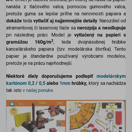
nanáša z tlačového valca, pomocou gumového valca,
pretože guma sa lepšie priľne na nerovnosti papiera a
dokáže
teda
vytlačiť aj najjemnejšie detaily
. Narozdiel od
atramentovej či laserovej tlače sa
nerozpíja a neodlupuje
pri následnej práci. Model je
vytlačený na papieri s
2
gramážou 160g/m
, teda dvojnásobnej hrúbke
kancelárskeho papiera (tzv. modelárska štvrťka). Tento
papier je štandardne používaný výrobcami modelov,
pretože je na prácu najvhodnejší.
Niektoré diely doporučujeme podlepiť
modelárskym
kartónom
0,2
/
0,5
alebo
1mm
hrúbky,
ktorý sa nachádza
tak isto
v našej ponuke
.