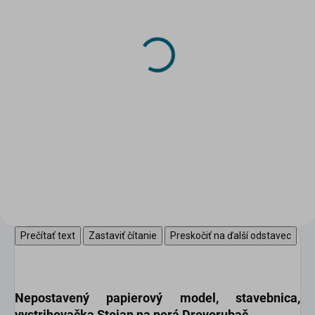
SKLADOM
SKLADOM
(>5 KS)
(2 KS)
DRUCHEMA Lepidlo -
DRUCHEMA Lepidlo -
HERKULES 130g
Tenyl 75g
3,45 €
2,20 €
Do košíka
Do košíka
Univerzálne pevnostné lepidlo
pre domácnosť.
Prečítať text
Zastaviť čítanie
Preskočiť na ďalší odstavec
Nepostavený papierový model
, stavebnica,
vystrihovačka
Stojan na perá Drevorubač.