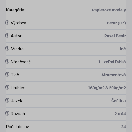
Kategória
:
Papierové modely
?
Výrobca
:
Bestr (CZ)
?
Autor
:
Pavel Bestr
?
Mierka
:
Iné
?
Náročnosť
:
1 - veľmi ľahká
?
Tlač
:
Atramentová
?
Hrúbka
:
160g/m2 & 200g/m2
?
Jazyk
:
Čeština
?
Rozsah
:
2 x A4
Počet dielov
:
24