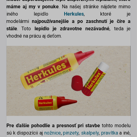
máme aj my v ponuke
. Na našej stránke nájdete mimo
iného lepidlo
Herkules
, ktoré je
modelármi
najpoužívanejšie a po zaschnutí je číre a
stále
. Toto
lepidlo je zdravotne nezávadné
, teda je
vhodné na prácu aj deťom.
Pre ďalšie pohodlie a presnosť pri stavbe
tohto modelu
sú k dispozícii aj
nožnice
,
pinzety
,
skalpely
,
pravítka
a iné,