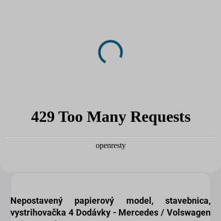
SKLADOM
SKLADOM
(>5 KS)
(2 KS)
DRUCHEMA Lepidlo -
DRUCHEMA Lepidlo -
HERKULES 130g
Tenyl 75g
3,45 €
2,20 €
Do košíka
Do košíka
Univerzálne pevnostné lepidlo
pre domácnosť.
Nepostavený papierový model
, stavebnica,
vystrihovačka
4 Dodávky - Mercedes / Volswagen