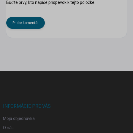
Buďte prvý, kto napíše príspevok k tejto položke.
Pridať komentár
Z
á
p
ä
t
i
INFORMÁCIE PRE VÁS
e
Moja objednávka
O nás