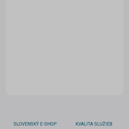
1 - 4 ks
2,60 €
/ ks
5 - 9 ks = zľava 5 %
2,47 €
/ ks
10 a viac ks = zľava 10 %
2,34 €
/ ks
Ušetríte
0 €
−
+
Pridať do košíka
DETAILNÉ INFORMÁCIE
OPÝTAŤ SA
STRÁŽIŤ
SLOVENSKÝ E-SHOP
KVALITA SLUŽIEB