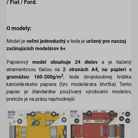
/ Fiat / Ford
.
O modely:
Model je
veľmi jednoduchý
a teda je
určený pre naozaj
začínajúcich modelárov 6+
.
Papierový
model obsahuje 24 dielov
a je tlačený
atramentovou tlačou na
2 stranách A4,
na papieri s
2
gramážou 160-200g/m
, teda dvojnásobnej hrúbke
kancelárskeho papiera (tzv. modelárska štvrťka). Tento
papier je štandardne používaný výrobcami modelov,
pretože je na prácu najvhodnejší.