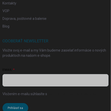
Kontakty
VOP
Doprava, poštovné a balenie
Blog
ODOBERAŤ NEWSLETTER
Vložte svoj e-mail a my Vám budeme zasielať informácie o nových
produktoch na našom e-shope.
EMAIL
Vložením e-mailu súhlasíte s
podmienkami ochrany osobných
údajov
Prihlásiť sa