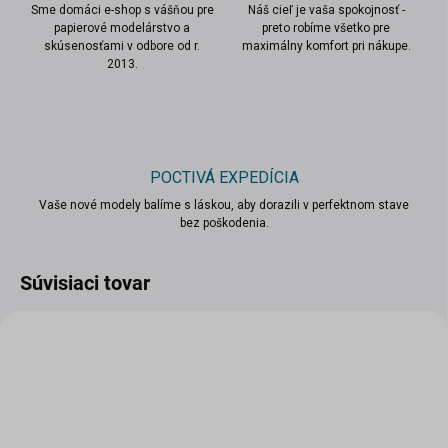
Sme domáci e-shop s vášňou pre
Náš cieľ je vaša spokojnosť -
papierové modelárstvo a
preto robíme všetko pre
skúsenosťami v odbore od r.
maximálny komfort pri nákupe.
2013.
POCTIVÁ EXPEDÍCIA
Vaše nové modely balíme s láskou, aby dorazili v perfektnom stave
bez poškodenia.
Súvisiaci tovar
VIAC ZA MENEJ
VIAC ZA MENEJ