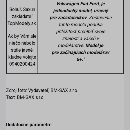
Volswagen Fiat Ford, je
Bohuš Saxun
jednoduchý model, určený
zakladateľ
pre začiatočníkov
. Zostavenie
TopModely.sk.
tohto modelu ponúka
príležitosť prehĺbiť svoje
Ak by Vám ale
znalosti a vášeň v
niečo nebolo
modelárstve.
Model je
stále jasné,
pre
začinajúcich
modelárov
kludne volajte
6+.
"
0940200424
Zdroj foto: Vydavateľ, BM-SAX s.r.o.
Text: BM-SAX s.r.o.
Dodatočné parametre