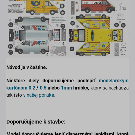
scount
Návod je v češtine.
Niektoré diely doporučujeme podlepiť
modelárskym
kartónom
0,2
/
0,5
alebo
1mm
hrúbky,
ktorý sa nachádza
tak isto
v našej ponuke
.
Doporučujeme k stavbe:
Model doporučujeme lepiť disperznými lepidlami, ktoré