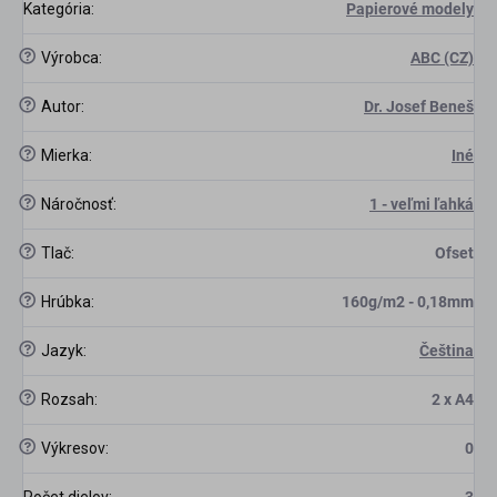
Kategória
:
Papierové modely
?
Výrobca
:
ABC (CZ)
?
Autor
:
Dr. Josef Beneš
?
Mierka
:
Iné
?
Náročnosť
:
1 - veľmi ľahká
?
Tlač
:
Ofset
?
Hrúbka
:
160g/m2 - 0,18mm
?
Jazyk
:
Čeština
scount
?
Rozsah
:
2 x A4
?
Výkresov
:
0
Počet dielov
:
3