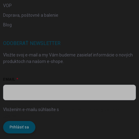
VOP
Doprava, poštovné a balenie
Blog
ODOBERAŤ NEWSLETTER
Vložte svoj e-mail a my Vám budeme zasielať informácie o nových
produktoch na našom e-shope.
EMAIL
Vložením e-mailu súhlasíte s
podmienkami ochrany osobných
údajov
Prihlásiť sa