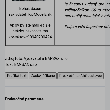
je časopis určený pre ná
Bohuš Saxun
začiatočníkov.
Sú to mode
zakladateľ TopModely.sk.
ním určitý nostalgický vsť
Ak by by ste mali ďalšie
Prajem veľa úspechov pri 
otázky, neváhajte ma
kontaktovať 0940200424
Zdroj foto: Vydavateľ a BM-SAX s.r.o.
Text: BM-SAX s.r.o.
Prečítať text
Zastaviť čítanie
Preskočiť na ďalší odstavec
Dodatočné parametre