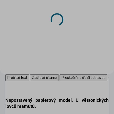
SKLADOM
(2 KS)
Papierový model Astro
Racer 33 - LEG Craft
1,35 €
Do košíka
Prečítať text
Zastaviť čítanie
Preskočiť na ďalší odstavec
Nepostavený papierový model,
U věstonických
lovců mamutů.