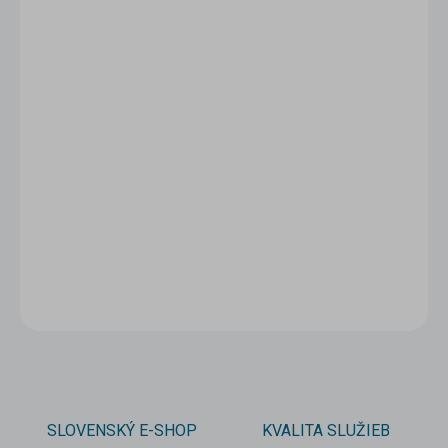
1 - 4 ks
2,20 €
/ ks
5 - 9 ks = zľava 5 %
2,09 €
/ ks
10 a viac ks = zľava 10 %
1,98 €
/ ks
Ušetríte
0 €
−
+
Pridať do košíka
DETAILNÉ INFORMÁCIE
OPÝTAŤ SA
STRÁŽIŤ
SLOVENSKÝ E-SHOP
KVALITA SLUŽIEB