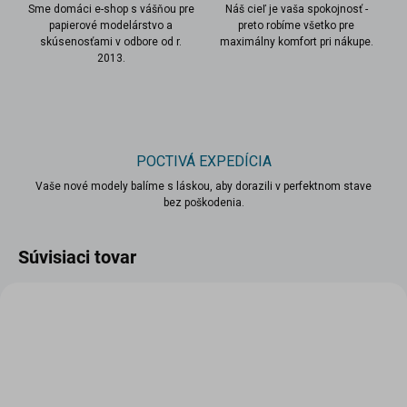
Sme domáci e-shop s vášňou pre
Náš cieľ je vaša spokojnosť -
papierové modelárstvo a
preto robíme všetko pre
skúsenosťami v odbore od r.
maximálny komfort pri nákupe.
2013.
POCTIVÁ EXPEDÍCIA
Vaše nové modely balíme s láskou, aby dorazili v perfektnom stave
bez poškodenia.
Súvisiaci tovar