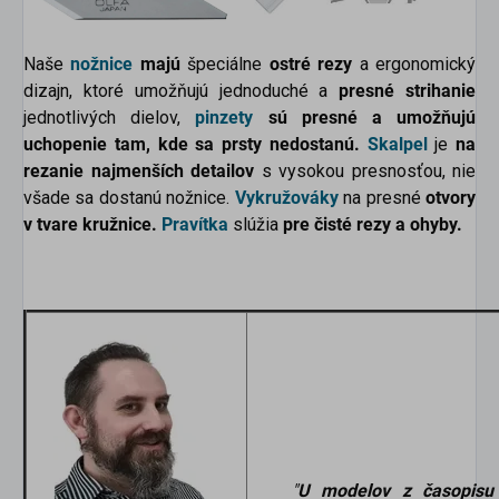
Naše
nožnice
majú
špeciálne
ostré rezy
a ergonomický
dizajn, ktoré umožňujú jednoduché a
presné strihanie
jednotlivých dielov,
pinzety
sú presné a umožňujú
uchopenie tam, kde sa prsty nedostanú.
Skalpel
je
na
rezanie najmenších detailov
s vysokou presnosťou, nie
všade sa dostanú nožnice.
Vykružováky
na presné
otvory
v tvare kružnice.
Pravítka
slúžia
pre čisté rezy a ohyby.
"
U modelov z časopisu