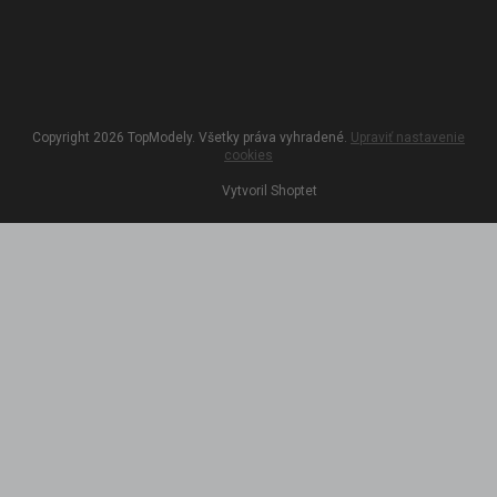
Copyright 2026
TopModely
. Všetky práva vyhradené.
Upraviť nastavenie
cookies
Vytvoril Shoptet