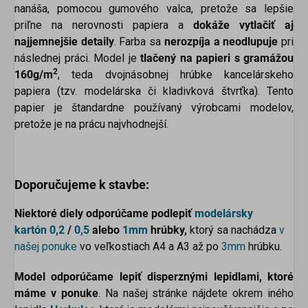
nanáša, pomocou gumového valca, pretože sa lepšie
priľne na nerovnosti papiera a
dokáže
vytlačiť aj
najjemnejšie detaily
. Farba sa
nerozpíja a neodlupuje
pri
následnej práci. Model je
tlačený na papieri s gramážou
2
160g/m
, teda dvojnásobnej hrúbke kancelárskeho
papiera (tzv. modelárska či kladivková štvrťka). Tento
papier je štandardne používaný výrobcami modelov,
pretože je na prácu najvhodnejší.
Doporučujeme k stavbe:
Niektoré diely odporúčame podlepiť
modelársky
kartón
0,2
/
0,5
alebo
1mm
hrúbky,
ktorý sa nachádza
v
našej ponuke
vo veľkostiach A4 a A3 až po
3mm
hrúbku.
Model odporúčame lepiť disperznými lepidlami, ktoré
máme v ponuke
. Na našej stránke nájdete okrem iného