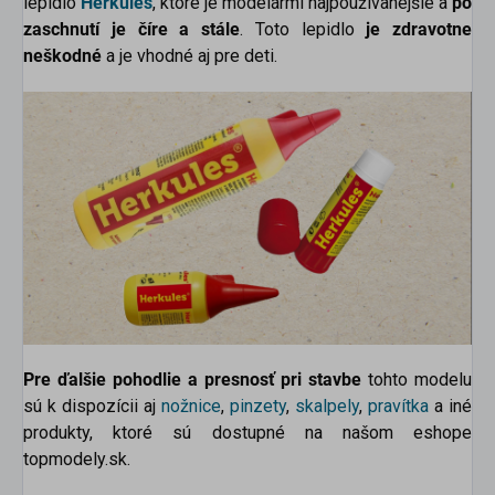
lepidlo
Herkules
, ktoré je modelármi najpoužívanejšie a
po
zaschnutí je číre a stále
. Toto lepidlo
je zdravotne
neškodné
a je vhodné aj pre deti.
Pre ďalšie pohodlie a presnosť pri stavbe
tohto modelu
sú k dispozícii aj
nožnice
,
pinzety
,
skalpely
,
pravítka
a
iné
produkty, ktoré sú dostupné na našom eshope
topmodely.sk.