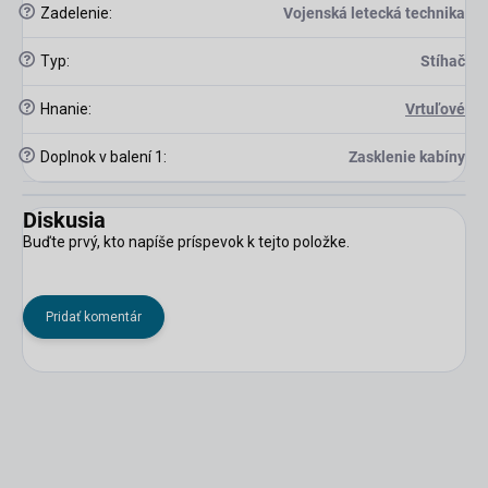
?
Zadelenie
:
Vojenská letecká technika
?
Typ
:
Stíhač
?
Hnanie
:
Vrtuľové
?
Doplnok v balení 1
:
Zasklenie kabíny
Diskusia
Buďte prvý, kto napíše príspevok k tejto položke.
Pridať komentár