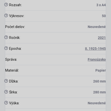
?
Rozsah
:
3 x A4
?
Výkresov
:
50
Počet dielov
:
Neuvedené
?
Ročník
:
2021
?
Epocha
:
II. 1925-1945
Správa
:
Francúzsko
Materiál
:
Papier
?
Dĺžka
:
260 mm
?
Šírka
:
280 mm
?
Výška
:
Neuvedené