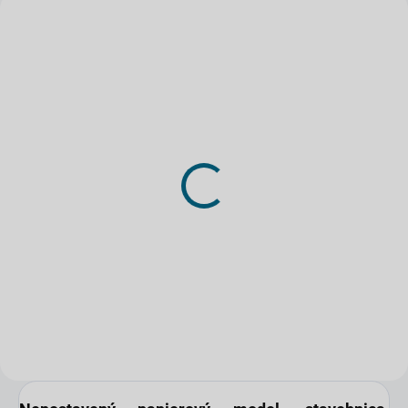
SKLADOM
(1 KS)
Laserom rezaný doplnok
- Lavočkin La-7
1,71 €
Do košíka