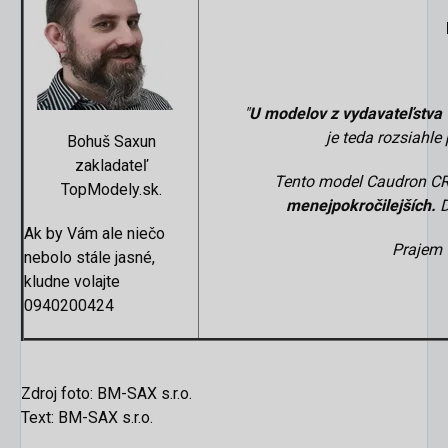
"
U modelov z vydavateľstv
je teda rozsiahle
Bohuš Saxun
zakladateľ
Tento model Caudron CR
TopModely.sk.
menejpokročilejších.
D
Ak by Vám ale niečo
Prajem 
nebolo stále jasné,
kludne volajte
0940200424
Zdroj foto: BM-SAX s.r.o.
Text: BM-SAX s.r.o.