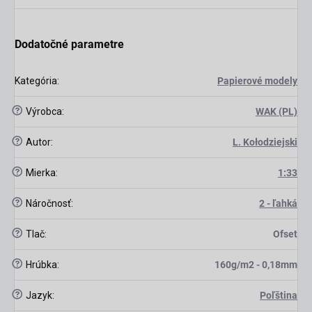
scount
Dodatočné parametre
Kategória
:
Papierové modely
?
Výrobca
:
WAK (PL)
?
Autor
:
L. Kołodziejski
?
Mierka
:
1:33
?
Náročnosť
:
2 - ľahká
?
Tlač
:
Ofset
?
Hrúbka
:
160g/m2 - 0,18mm
?
Jazyk
:
Poľština