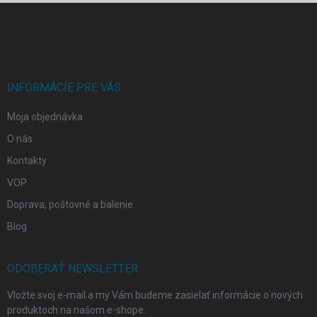
Z
á
p
ä
t
i
INFORMÁCIE PRE VÁS
e
Moja objednávka
O nás
Kontakty
VOP
Doprava, poštovné a balenie
Blog
ODOBERAŤ NEWSLETTER
Vložte svoj e-mail a my Vám budeme zasielať informácie o nových
produktoch na našom e-shope.