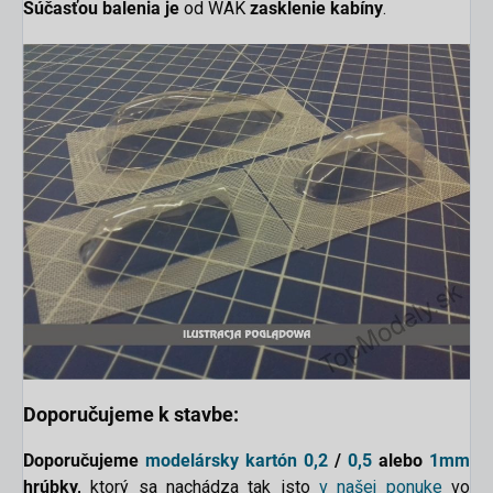
Súčasťou balenia je
od WAK
zasklenie kabíny
.
Doporučujeme k stavbe:
Doporučujeme
modelársky kartón
0,2
/
0,5
alebo
1mm
hrúbky,
ktorý sa nachádza tak isto
v našej ponuke
vo