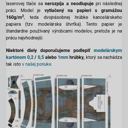
laserovej tlače sa
nerozpíja a neodlupuje
pri následnej
práci. Model je
vytlačený na papieri s gramážou
2
160g/m
, teda dvojnásobnej hrúbke kancelárskeho
papiera (tzv. modelárska štvrťka). Tento papier je
štandardne používaný výrobcami modelov, pretože je na
prácu najvhodnejší.
Niektoré diely doporučujeme podlepiť
modelárskym
kartónom
0,2
/
0,5
alebo
1mm
hrúbky,
ktorý sa nachádza
tak isto
v našej ponuke
.