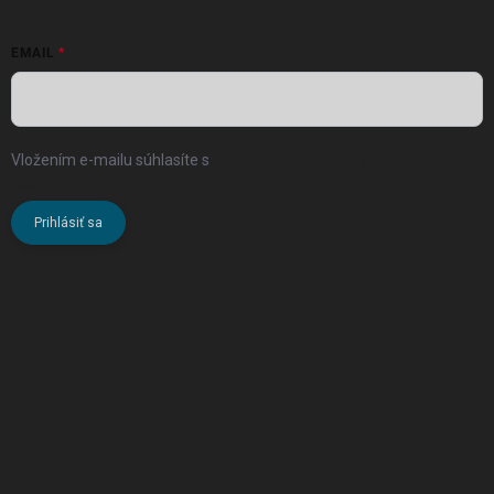
EMAIL
Vložením e-mailu súhlasíte s
podmienkami ochrany osobných
údajov
Prihlásiť sa