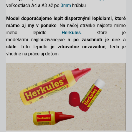
veľkostiach A4 a A3 až po
3mm
hrúbku.
Model doporučujeme lepiť disperznými lepidlami, ktoré
máme aj my v ponuke
. Na našej stránke nájdete mimo
iného lepidlo
Herkules
, ktoré je
modelármi najpoužívanejšie a
po zaschnutí je číre a
stále
. Toto lepidlo
je zdravotne nezávadné
, teda je
vhodné na prácu aj deťom.