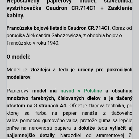
Nepostavený papierový model
, stavebnica,
vystrihovačka
Caudron CR.714C1 + Zasklenie
kabíny.
Francúzske bojové lietadlo Caudron CR.714C1
. Obraz od
poručíka Aleksandra Gabszewicza, z obdobia bojov o
Francúzsko v roku 1940.
O modeli:
Model je
zložitejší
a teda je
určený pre pokročilých
modelárov
.
Papierový
model má
návod v
Polštine
a obsahuje
množstvo farebných, číslovaných dielov a je tlačený
ofsetom na 3 stranách A4.
Ofset je tlačová technika, pri
ktorej sa farba na papier nanáša z tlačového
valca, pomocou gumového valca, pretože guma sa lepšie
priľne na nerovnosti papiera a
dokáže
teda
vytlačiť aj
najjemnejšie detaily
. Narozdiel od atramentovej či