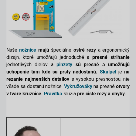
Naše
nožnice
majú
špeciálne
ostré rezy
a ergonomický
dizajn, ktoré umožňujú jednoduché a
presné strihanie
jednotlivých dielov a
pinzety
sú presné a umožňujú
uchopenie tam kde sa prsty nedostanú.
Skalpel
je
na
rezanie najmenších detailov
s vysokou presnosťou, nie
všade sa dostanú nožnice.
Vykružováky
na presné
otvory
v tvare kružnice.
Pravítka
slúžia
pre čisté rezy a ohyby.