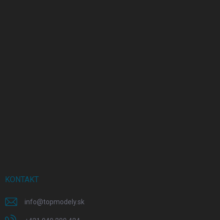
KONTAKT
info
@
topmodely.sk