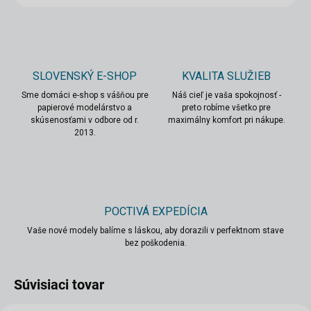
SLOVENSKÝ E-SHOP
KVALITA SLUŽIEB
Sme domáci e-shop s vášňou pre
Náš cieľ je vaša spokojnosť -
papierové modelárstvo a
preto robíme všetko pre
skúsenosťami v odbore od r.
maximálny komfort pri nákupe.
2013.
POCTIVÁ EXPEDÍCIA
Vaše nové modely balíme s láskou, aby dorazili v perfektnom stave
bez poškodenia.
Súvisiaci tovar