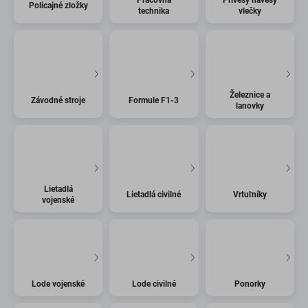
Policajné zložky
technika
vlečky
Železnice a
Závodné stroje
Formule F1-3
lanovky
Lietadlá
Lietadlá civilné
Vrtuľníky
vojenské
Lode vojenské
Lode civilné
Ponorky