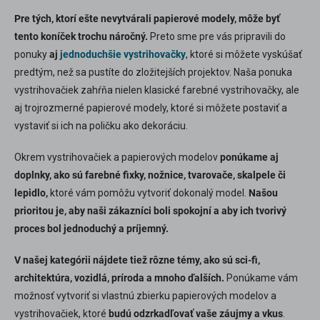
Pre tých, ktorí ešte nevytvárali papierové modely, môže byť
tento koníček trochu náročný.
Preto sme pre vás pripravili do
ponuky
aj
jednoduchšie vystrihovačky
, ktoré si môžete vyskúšať
predtým, než sa pustíte do zložitejších projektov. Naša ponuka
vystrihovačiek zahŕňa nielen klasické farebné vystrihovačky, ale
aj trojrozmerné papierové modely, ktoré si môžete postaviť a
vystaviť si ich na poličku ako dekoráciu.
Okrem vystrihovačiek a papierových modelov
ponúkame aj
doplnky, ako sú farebné fixky, nožnice, tvarovače, skalpele či
lepidlo,
ktoré vám pomôžu vytvoriť dokonalý model.
Našou
prioritou je, aby naši zákazníci boli spokojní a aby ich tvorivý
proces bol jednoduchý a príjemný.
V našej kategórii nájdete tiež rôzne témy, ako sú sci-fi,
architektúra, vozidlá, príroda a mnoho ďalších.
Ponúkame vám
možnosť vytvoriť si vlastnú zbierku papierových modelov a
vystrihovačiek, ktoré
budú odzrkadľovať vaše záujmy a vkus
.