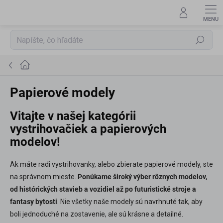
Prejsť
na
obsah
Hľadať
Domov
Papierové modely
Vitajte v našej kategórii
vystrihovačiek a papierových
modelov!
Ak máte radi vystrihovanky, alebo zbierate papierové modely, ste
na správnom mieste.
Ponúkame široký výber rôznych modelov,
od histórických stavieb a vozidiel až po futuristické stroje a
fantasy bytosti
. Nie všetky naše modely sú navrhnuté tak, aby
boli jednoduché na zostavenie, ale sú krásne a detailné.