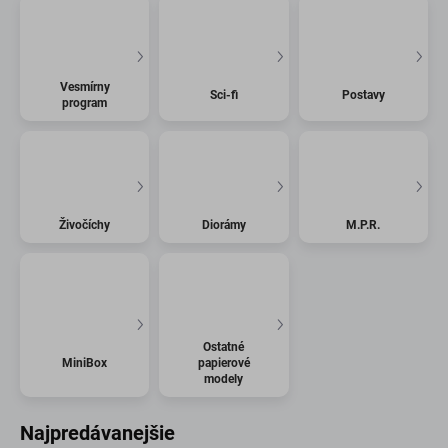
Vesmírny
Sci-fi
Postavy
program
Živočíchy
Diorámy
M.P.R.
Ostatné
MiniBox
papierové
modely
Najpredávanejšie