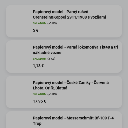
Papierový model - Parný rušeň
Orenstein&Koppel 2911/1908 s vozňami
SKLADOM
(>5 KS)
5 €
Papierový model - Parná lokomotíva Tkt48 a tri
nákladné vozne
SKLADOM
(3 KS)
1,13 €
Papierový model - České Zámky - Červená
Lhota, Orlík, Blatná
SKLADOM
(>5 KS)
17,95 €
Papierový model - Messerschmitt Bf-109 F-4
Trop