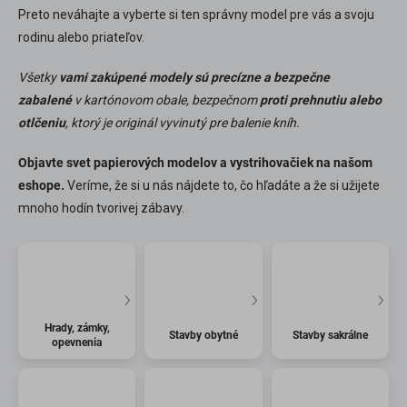
Preto neváhajte a vyberte si ten správny model pre vás a svoju
rodinu alebo priateľov.
Všetky
vami zakúpené modely sú precízne a bezpečne
zabalené
v kartónovom obale, bezpečnom
proti prehnutiu alebo
otlčeniu
, ktorý je originál vyvinutý pre balenie kníh.
Objavte svet papierových modelov a vystrihovačiek na našom
eshope.
Veríme, že si u nás nájdete to, čo hľadáte a že si užijete
mnoho hodín tvorivej zábavy.
Hrady, zámky,
Stavby obytné
Stavby sakrálne
opevnenia