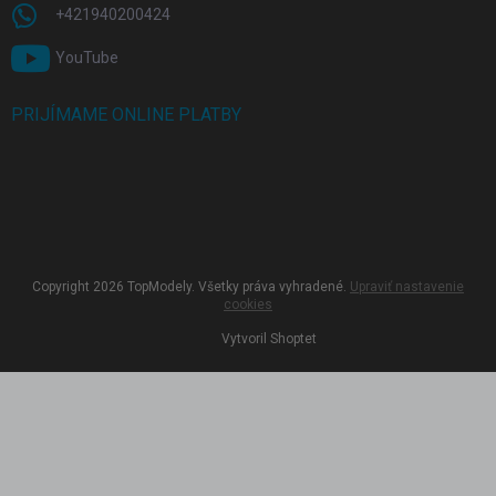
+421940200424
YouTube
PRIJÍMAME ONLINE PLATBY
Copyright 2026
TopModely
. Všetky práva vyhradené.
Upraviť nastavenie
cookies
Vytvoril Shoptet