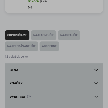
SKLADOM
(1 KS)
6 €
R
a
ODPORÚČAME
NAJLACNEJŠIE
NAJDRAHŠIE
d
e
NAJPREDÁVANEJŠIE
ABECEDNE
n
i
12
položiek celkom
e
p
CENA
r
o
d
ZNAČKY
u
k
?
VÝROBCA
t
o