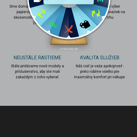
i
Sme domáci e-shop s vášňou pre
e
Ponúkame najširší výber
papierové modelárstvo a
papierových vystrihovačiek na
p
skúsenosťami v odbore od r.
slovenskom trhu.
r
2013.
v
k
y
v
ý
p
NEUSTÁLE RASTIEME
KVALITA SLUŽIEB
i
s
Stále pridávame nové modely a
Náš cieľ je vaša spokojnosť -
u
príslušenstvo, aby ste mali
preto robíme všetko pre
zakaždým z čoho vyberať.
maximálny komfort pri nákupe.
Z
á
p
ä
t