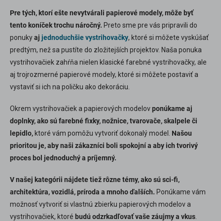
Pre tých, ktorí ešte nevytvárali papierové modely, môže byť
tento koníček trochu náročný.
Preto sme pre vás pripravili do
ponuky
aj
jednoduchšie vystrihovačky
, ktoré si môžete vyskúšať
predtým, než sa pustíte do zložitejších projektov. Naša ponuka
vystrihovačiek zahŕňa nielen klasické farebné vystrihovačky, ale
aj trojrozmerné papierové modely, ktoré si môžete postaviť a
vystaviť si ich na poličku ako dekoráciu.
Okrem vystrihovačiek a papierových modelov
ponúkame aj
doplnky, ako sú farebné fixky, nožnice, tvarovače, skalpele či
lepidlo,
ktoré vám pomôžu vytvoriť dokonalý model.
Našou
prioritou je, aby naši zákazníci boli spokojní a aby ich tvorivý
proces bol jednoduchý a príjemný.
V našej kategórii nájdete tiež rôzne témy, ako sú sci-fi,
architektúra, vozidlá, príroda a mnoho ďalších.
Ponúkame vám
možnosť vytvoriť si vlastnú zbierku papierových modelov a
vystrihovačiek, ktoré
budú odzrkadľovať vaše záujmy a vkus
.