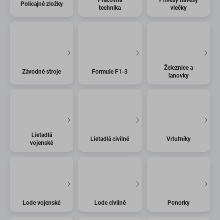
Policajné zložky
technika
vlečky
Železnice a
Závodné stroje
Formule F1-3
lanovky
Lietadlá
Lietadlá civilné
Vrtuľníky
vojenské
Lode vojenské
Lode civilné
Ponorky