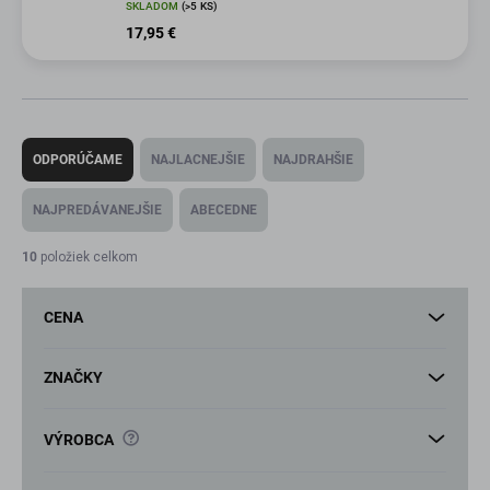
SKLADOM
(>5 KS)
17,95 €
R
a
ODPORÚČAME
NAJLACNEJŠIE
NAJDRAHŠIE
d
e
NAJPREDÁVANEJŠIE
ABECEDNE
n
i
10
položiek celkom
e
p
CENA
r
o
d
ZNAČKY
u
k
?
VÝROBCA
t
o