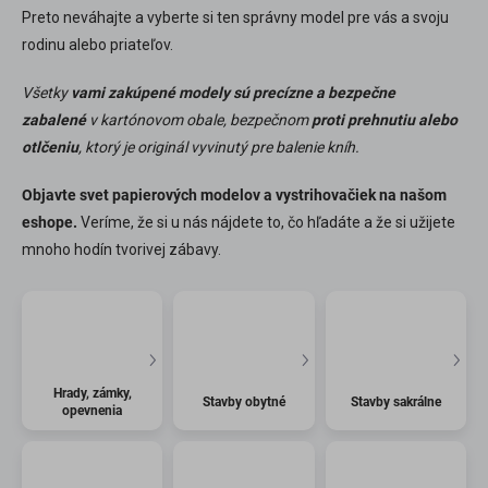
Preto neváhajte a vyberte si ten správny model pre vás a svoju
rodinu alebo priateľov.
Všetky
vami zakúpené modely sú precízne a bezpečne
zabalené
v kartónovom obale, bezpečnom
proti prehnutiu alebo
otlčeniu
, ktorý je originál vyvinutý pre balenie kníh.
Objavte svet papierových modelov a vystrihovačiek na našom
eshope.
Veríme, že si u nás nájdete to, čo hľadáte a že si užijete
mnoho hodín tvorivej zábavy.
Hrady, zámky,
Stavby obytné
Stavby sakrálne
opevnenia