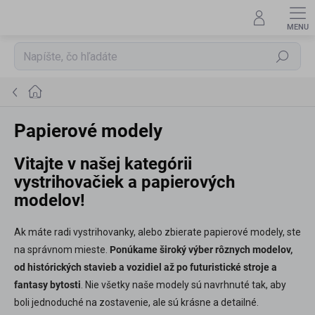
Prejsť
na
obsah
Hľadať
Domov
Papierové modely
Vitajte v našej kategórii
vystrihovačiek a papierových
modelov!
Ak máte radi vystrihovanky, alebo zbierate papierové modely, ste
na správnom mieste.
Ponúkame široký výber rôznych modelov,
od histórických stavieb a vozidiel až po futuristické stroje a
fantasy bytosti
. Nie všetky naše modely sú navrhnuté tak, aby
boli jednoduché na zostavenie, ale sú krásne a detailné.