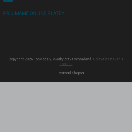
PRIJÍMAME ONLINE PLATBY
Copyright 2026
TopModely
. Všetky práva vyhradené.
Upraviť nastavenie
cookies
Vytvoril Shoptet