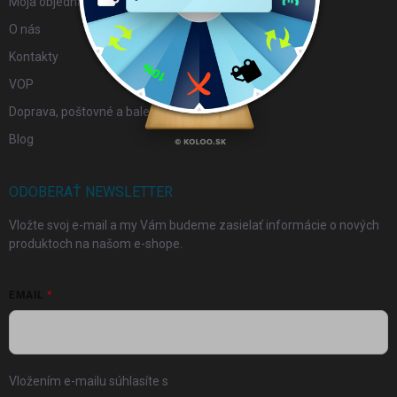
Moja objednávka
O nás
Kontakty
VOP
Doprava, poštovné a balenie
Blog
ODOBERAŤ NEWSLETTER
Vložte svoj e-mail a my Vám budeme zasielať informácie o nových
produktoch na našom e-shope.
EMAIL
Vložením e-mailu súhlasíte s
podmienkami ochrany osobných