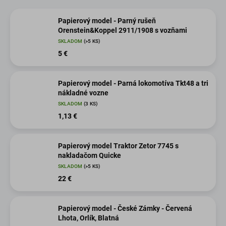
Papierový model - Parný rušeň
Orenstein&Koppel 2911/1908 s vozňami
SKLADOM
(>5 KS)
5 €
Papierový model - Parná lokomotíva Tkt48 a tri
nákladné vozne
SKLADOM
(3 KS)
1,13 €
Papierový model Traktor Zetor 7745 s
nakladačom Quicke
SKLADOM
(>5 KS)
22 €
Papierový model - České Zámky - Červená
Lhota, Orlík, Blatná