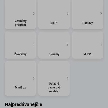
Vesmírny
Sci-fi
Postavy
program
Živočíchy
Diorámy
M.P.R.
Ostatné
MiniBox
papierové
modely
Najpredávanejšie