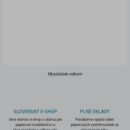
Papierový model
Papierový model
Cechová truhlica z
Dioráma - Tlačiareň
roku 1677
17. storočie
1,50 €
1,90 €
Do košíka
Do košíka
10
položiek celkom
O
v
l
á
d
a
c
SLOVENSKÝ E-SHOP
PLNÉ SKLADY
i
Sme domáci e-shop s vášňou pre
e
Ponúkame najširší výber
papierové modelárstvo a
papierových vystrihovačiek na
p
skúsenosťami v odbore od r.
slovenskom trhu.