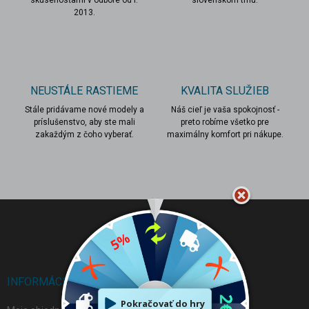
r
2013.
v
k
y
v
ý
p
NEUSTÁLE RASTIEME
KVALITA SLUŽIEB
i
s
Stále pridávame nové modely a
Náš cieľ je vaša spokojnosť -
u
príslušenstvo, aby ste mali
preto robíme všetko pre
zakaždým z čoho vyberať.
maximálny komfort pri nákupe.
Z
á
p
ä
t
i
INFORMÁCIE PRE VÁS
e