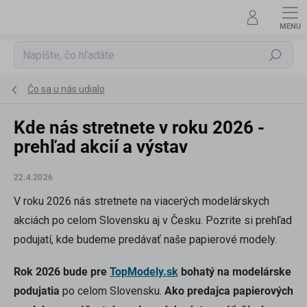
Prejsť
na
obsah
Hľadať
Čo sa u nás udialo
Kde nás stretnete v roku 2026 -
prehľad akcií a výstav
22.4.2026
V roku 2026 nás stretnete na viacerých modelárskych
akciách po celom Slovensku aj v Česku. Pozrite si prehľad
podujatí, kde budeme predávať naše papierové modely.
Rok 2026 bude pre
TopModely.sk
bohatý na modelárske
podujatia
po celom Slovensku.
Ako predajca papierových