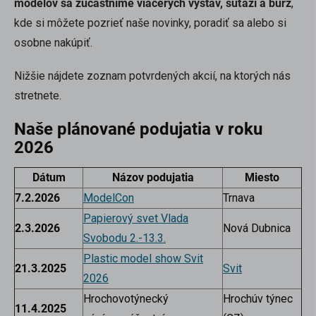
modelov sa zúčastníme viacerých výstav, súťaží a burz
,
kde si môžete pozrieť naše novinky, poradiť sa alebo si
osobne nakúpiť.
Nižšie nájdete zoznam potvrdených akcií, na ktorých nás
stretnete.
Naše plánované podujatia v roku
2026
Dátum
Názov podujatia
Miesto
7.2.2026
ModelCon
Trnava
Papierový svet Vlada
2.3.2026
Nová Dubnica
Svobodu 2.-13.3.
Plastic model show Svit
21.3.2025
Svit
2026
Hrochovotýnecký
Hrochúv týnec
11.4.2025