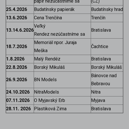
pápír nezúčastníme sa
(CZ)
25.4.2026
Budatínsky papierák
Budatínsky hrad
13.6.2026
Cena Trenčína
Trenčín
Veľký
13.14.6.2026
Bratislava
Rendez nezúčastníme sa
Memoriál npor. Juraja
18.7.2026
Čachtice
Meška
1.8.2026
Malý Rendéz
Bratislava
22.8.2026
Borský Mikuláš
Borský Mikuláš
Bánovce nad
26.9.2026
BN Models
Bebravou
24.10.2026
NitraModels
Nitra
07.11.2026
O Myjavský Erb
Myjava
28.11. 2026
Plastiková Zima
Bratislava