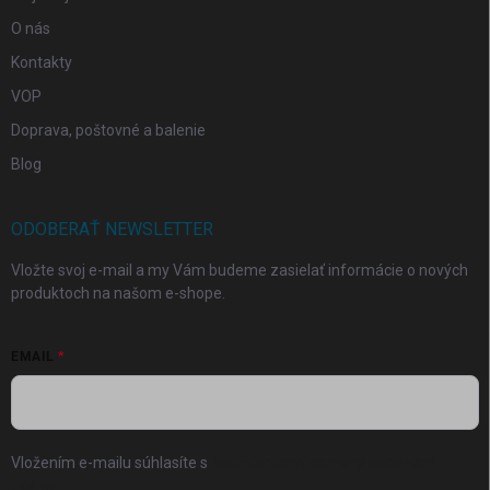
O nás
Kontakty
VOP
Doprava, poštovné a balenie
Blog
ODOBERAŤ NEWSLETTER
Vložte svoj e-mail a my Vám budeme zasielať informácie o nových
produktoch na našom e-shope.
EMAIL
Vložením e-mailu súhlasíte s
podmienkami ochrany osobných
údajov