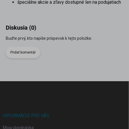
špeciálne akcie a zľavy dostupné len na podujatiach
Diskusia (0)
Buďte prvý, kto napíše príspevok k tejto položke.
Pridať komentár
Z
á
p
ä
t
i
INFORMÁCIE PRE VÁS
e
Moja objednávka