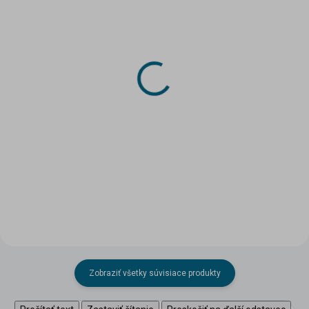
SKLADOM
SKLADOM
(2 KS)
(2 KS)
Tragač 1:87
Tragač 1:72
2,31 €
2,31 €
Do košíka
Do košíka
Zobraziť všetky súvisiace produkty