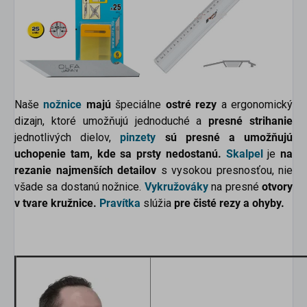
Naše
nožnice
majú
špeciálne
ostré rezy
a ergonomický
dizajn, ktoré umožňujú jednoduché a
presné strihanie
jednotlivých dielov,
pinzety
sú presné a umožňujú
uchopenie tam, kde sa prsty nedostanú.
Skalpel
je
na
rezanie najmenších detailov
s vysokou presnosťou, nie
všade sa dostanú nožnice.
Vykružováky
na presné
otvory
v tvare kružnice.
Pravítka
slúžia
pre čisté rezy a ohyby.