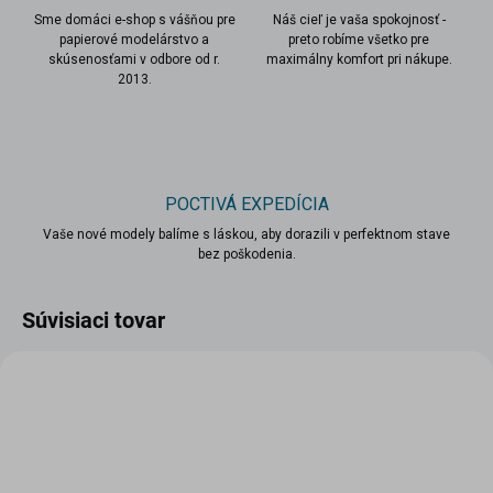
Sme domáci e-shop s vášňou pre
Náš cieľ je vaša spokojnosť -
papierové modelárstvo a
preto robíme všetko pre
skúsenosťami v odbore od r.
maximálny komfort pri nákupe.
2013.
POCTIVÁ EXPEDÍCIA
Vaše nové modely balíme s láskou, aby dorazili v perfektnom stave
bez poškodenia.
Súvisiaci tovar