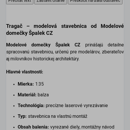
Prečítať text
Zastaviť čítanie
Preskočiť na ďalší odstavec
Tragač –
modelová stavebnica od Modelové
domečky Špalek CZ
Modelové domečky Špalek CZ
prinášajú detailne
spracovanú stavebnicu, určenú pre modelárov, zberateľov
aj milovníkov historickej architektúry.
Hlavné vlastnosti:
Mierka:
1:35
Materiál:
balza
Technológia:
precízne laserové vyrezávanie
Typ:
stavebnica na vlastnú montáž
Obsah balenia:
vyrezané diely, montážny návod