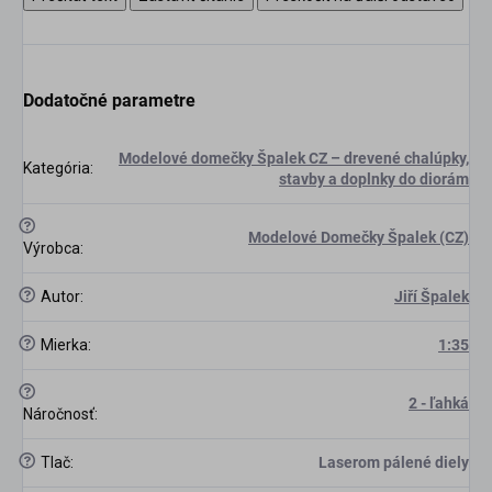
Dodatočné parametre
Modelové domečky Špalek CZ – drevené chalúpky,
Kategória
:
stavby a doplnky do diorám
?
Modelové Domečky Špalek (CZ)
Výrobca
:
?
Autor
:
Jiří Špalek
?
Mierka
:
1:35
?
2 - ľahká
scount
Náročnosť
:
?
Tlač
:
Laserom pálené diely