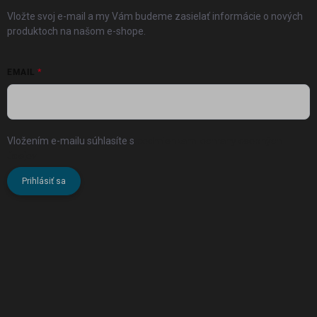
Vložte svoj e-mail a my Vám budeme zasielať informácie o nových
produktoch na našom e-shope.
EMAIL
Vložením e-mailu súhlasíte s
podmienkami ochrany osobných
údajov
Prihlásiť sa