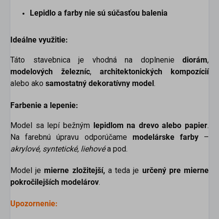
Lepidlo a farby nie sú súčasťou balenia
Ideálne využitie:
Táto stavebnica je vhodná na doplnenie
diorám
,
modelových železníc
,
architektonických kompozícií
alebo ako
samostatný dekoratívny model
.
Farbenie a lepenie:
Model sa lepí bežným
lepidlom na drevo alebo papier
.
Na farebnú úpravu odporúčame
modelárske farby
–
akrylové, syntetické, liehové
a pod.
Model je
mierne
zložitejší,
a teda je
určený pre mierne
pokročilejších modelárov
.
Upozornenie: