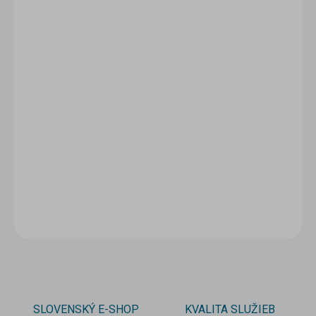
1 - 4 ks
2,82 €
/ ks
5 - 9 ks = zľava 5 %
2,68 €
/ ks
10 a viac ks = zľava 10 %
2,54 €
/ ks
Ušetríte
0 €
−
+
Pridať do košíka
DETAILNÉ INFORMÁCIE
OPÝTAŤ SA
STRÁŽIŤ
SLOVENSKÝ E-SHOP
KVALITA SLUŽIEB