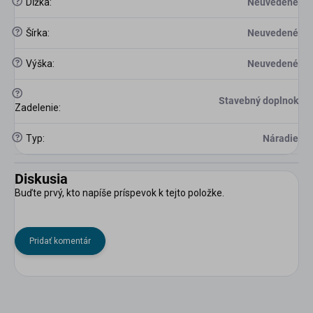
?
Dĺžka
:
Neuvedené
?
Šírka
:
Neuvedené
?
Výška
:
Neuvedené
?
Stavebný doplnok
Zadelenie
:
?
Typ
:
Náradie
Diskusia
Buďte prvý, kto napíše príspevok k tejto položke.
Pridať komentár