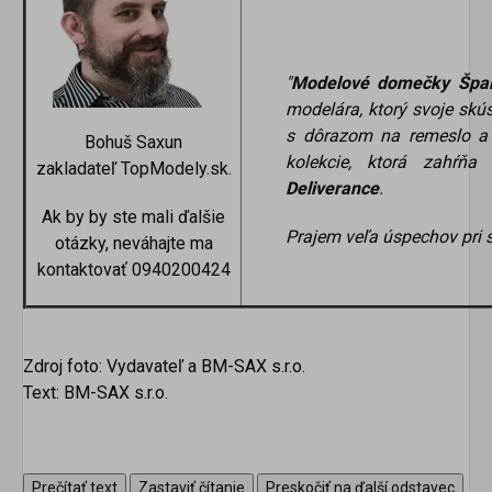
"
Modelové domečky Špa
modelára, ktorý svoje skú
s dôrazom na remeslo a 
Bohuš Saxun
kolekcie, ktorá zahŕňa
zakladateľ TopModely.sk.
Deliverance
.
Ak by by ste mali ďalšie
Prajem veľa úspechov pri 
otázky, neváhajte ma
kontaktovať 0940200424
Zdroj foto: Vydavateľ a BM-SAX s.r.o.
Text: BM-SAX s.r.o.
Prečítať text
Zastaviť čítanie
Preskočiť na ďalší odstavec