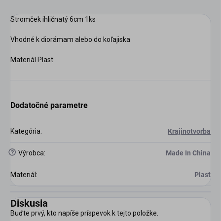
Stromček ihličnatý 6cm 1ks
Vhodné k diorámam alebo do koľajiska
scount
Materiál Plast
Dodatočné parametre
Kategória
:
Krajinotvorba
?
Výrobca
:
Made In China
Materiál
:
Plast
Diskusia
Buďte prvý, kto napíše príspevok k tejto položke.