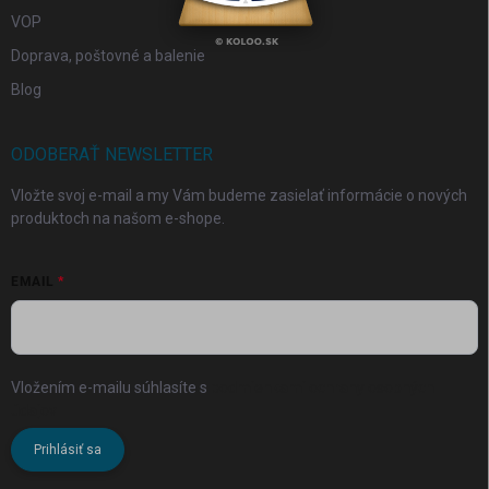
VOP
Doprava, poštovné a balenie
Blog
ODOBERAŤ NEWSLETTER
Vložte svoj e-mail a my Vám budeme zasielať informácie o nových
produktoch na našom e-shope.
EMAIL
Vložením e-mailu súhlasíte s
podmienkami ochrany osobných
údajov
Prihlásiť sa