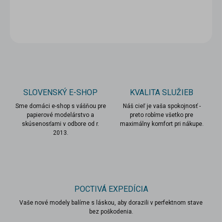
DETAILNÉ INFORMÁCIE
OPÝTAŤ SA
STRÁŽIŤ
SLOVENSKÝ E-SHOP
KVALITA SLUŽIEB
Sme domáci e-shop s vášňou pre
Náš cieľ je vaša spokojnosť -
papierové modelárstvo a
preto robíme všetko pre
skúsenosťami v odbore od r.
maximálny komfort pri nákupe.
2013.
POCTIVÁ EXPEDÍCIA
Vaše nové modely balíme s láskou, aby dorazili v perfektnom stave
bez poškodenia.