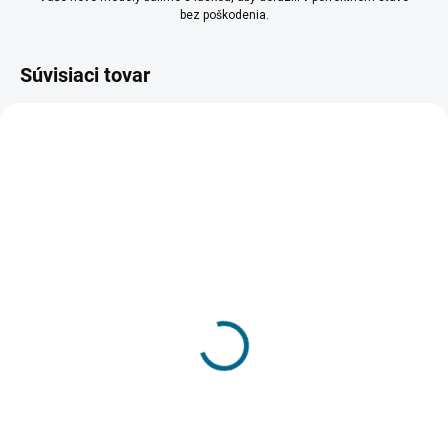
bez poškodenia.
Súvisiaci tovar
SKLADOM
SKLADOM
(2 KS)
(1 KS)
Stodola 1:72
Hospodárska budova
1:87
17,36 €
11,74 €
Do košíka
Do košíka