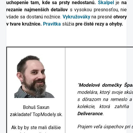
uchopenie tam, kde sa prsty nedostanú.
Skalpel
je
na
rezanie najmenších detailov
s vysokou presnosťou, nie
všade sa dostanú nožnice.
Vykružováky
na presné
otvory
v tvare kružnice.
Pravítka
slúžia
pre čisté rezy a ohyby.
"
Modelové domečky Špa
modelára, ktorý svoje skú
s dôrazom na remeslo a 
kolekcie, ktorá zahŕňa
Bohuš Saxun
Deliverance
.
zakladateľ TopModely.sk.
Prajem veľa úspechov pri 
Ak by by ste mali ďalšie