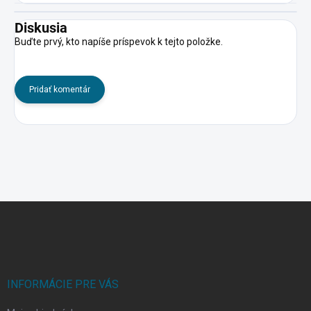
Diskusia
Buďte prvý, kto napíše príspevok k tejto položke.
Pridať komentár
Z
á
p
ä
t
i
INFORMÁCIE PRE VÁS
e