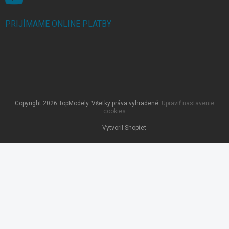
PRIJÍMAME ONLINE PLATBY
Copyright 2026
TopModely
. Všetky práva vyhradené.
Upraviť nastavenie
cookies
Vytvoril Shoptet