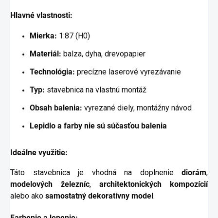
Hlavné vlastnosti:
Mierka:
1:87 (H0)
Materiál:
balza, dyha, drevopapier
Technológia:
precízne laserové vyrezávanie
Typ:
stavebnica na vlastnú montáž
Obsah balenia:
vyrezané diely, montážny návod
Lepidlo a farby nie sú súčasťou balenia
Ideálne využitie:
Táto stavebnica je vhodná na doplnenie
diorám
,
modelových železníc
,
architektonických kompozícií
alebo ako
samostatný dekoratívny model
.
Farbenie a lepenie: