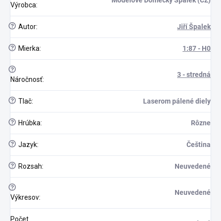
Výrobca
:
?
Autor
:
Jiří Špalek
?
Mierka
:
1:87 - H0
?
3 - stredná
Náročnosť
:
?
Tlač
:
Laserom pálené diely
scount
?
Hrúbka
:
Rôzne
?
Jazyk
:
Čeština
?
Rozsah
:
Neuvedené
?
Neuvedené
Výkresov
:
Počet