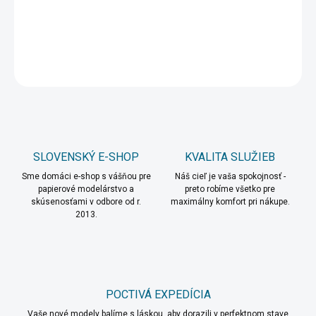
DETAILNÉ INFORMÁCIE
OPÝTAŤ SA
STRÁŽIŤ
SLOVENSKÝ E-SHOP
KVALITA SLUŽIEB
Sme domáci e-shop s vášňou pre
Náš cieľ je vaša spokojnosť -
papierové modelárstvo a
preto robíme všetko pre
skúsenosťami v odbore od r.
maximálny komfort pri nákupe.
2013.
POCTIVÁ EXPEDÍCIA
Vaše nové modely balíme s láskou, aby dorazili v perfektnom stave