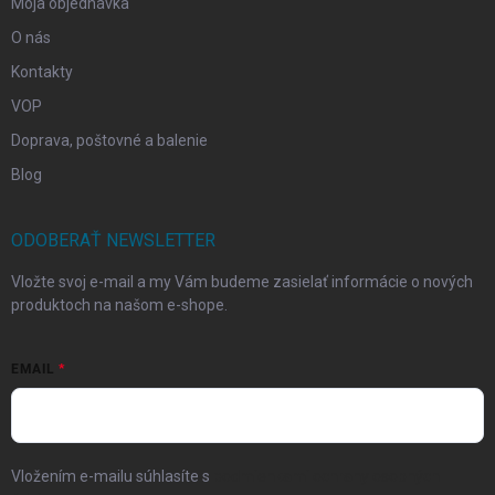
Moja objednávka
O nás
Kontakty
VOP
Doprava, poštovné a balenie
Blog
ODOBERAŤ NEWSLETTER
Vložte svoj e-mail a my Vám budeme zasielať informácie o nových
produktoch na našom e-shope.
EMAIL
Vložením e-mailu súhlasíte s
podmienkami ochrany osobných