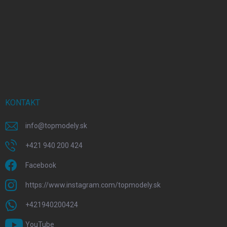
KONTAKT
info
@
topmodely.sk
+421 940 200 424
Facebook
https://www.instagram.com/topmodely.sk
+421940200424
YouTube