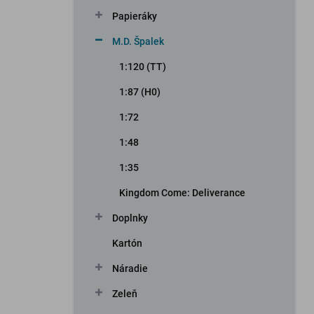
n
Papieráky
e
l
M.D. Špalek
1:120 (TT)
1:87 (H0)
1:72
1:48
1:35
Kingdom Come: Deliverance
Doplnky
Kartón
Náradie
Zeleň