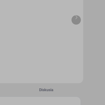
SKLADOM
SKLADOM
Ďalší
(2 KS)
(>5 KS)
produkt
et Tragač a
DRUCHEMA
revený fúrik
Lepidlo -
:72
HERKULES
130g
,76 €
3,45 €
Do košíka
Do košíka
Diskusia