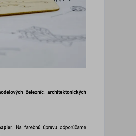
odelových železníc
,
architektonických
apier
. Na farebnú úpravu odporúčame
.