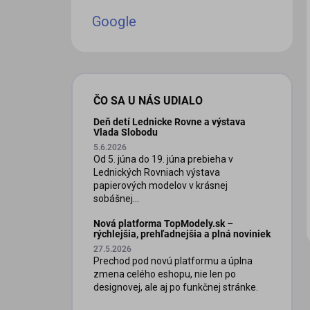
Google
ČO SA U NÁS UDIALO
Deň detí Lednicke Rovne a výstava
iscount
Vlada Slobodu
5.6.2026
Od 5. júna do 19. júna prebieha v
Lednických Rovniach výstava
papierových modelov v krásnej
sobášnej...
Nová platforma TopModely.sk –
rýchlejšia, prehľadnejšia a plná noviniek
27.5.2026
Prechod pod novú platformu a úplna
zmena celého eshopu, nie len po
designovej, ale aj po funkčnej stránke.