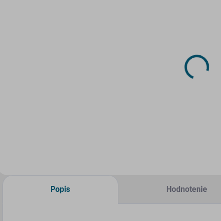
SKLADOM
SKLADOM
(1 KS)
(2 KS)
Set Tragač a
Set Tragač a
S
drevený fúrik
drevený fúrik
d
1:35
1:48
1
4,47 €
4,22 €
3
Do košíka
Do košíka
Popis
Hodnotenie