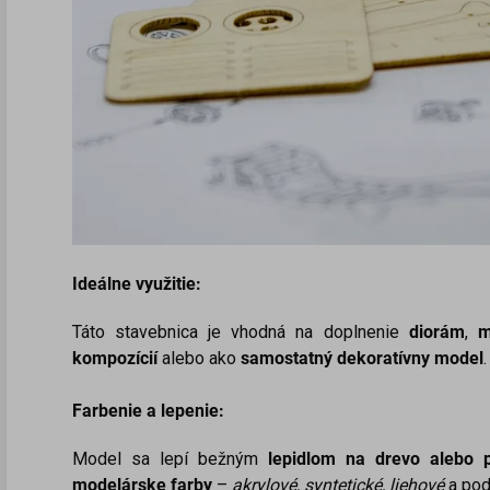
Ideálne využitie:
Táto stavebnica je vhodná na doplnenie
diorám
,
m
kompozícií
alebo ako
samostatný dekoratívny model
.
Farbenie a lepenie:
Model sa lepí bežným
lepidlom na drevo alebo p
modelárske farby
–
akrylové, syntetické, liehové
a pod