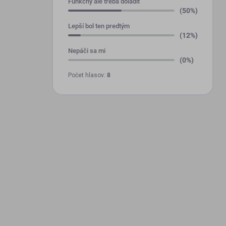
Funkčný ale treba doladiť
(50%)
Lepší bol ten predtým
(12%)
Nepáči sa mi
(0%)
Počet hlasov:
8