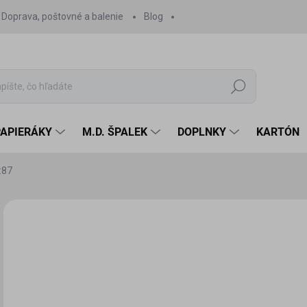
Doprava, poštovné a balenie
Blog
Hľadať
PAPIERÁKY
M.D. ŠPALEK
DOPLNKY
KARTÓN
:87
Neohodnotené
Podrobnosti hodnotenia
ZNAČKA:
MDS - MOD
3,
3,0
Jedn
SK
cena
MÔŽ