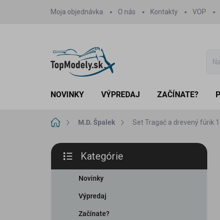
Prejsť
Moja objednávka
O nás
Kontakty
VOP
na
obsah
NOVINKY
VÝPREDAJ
ZAČÍNATE?
Domov
M.D. Špalek
Set Tragač a drevený fúrik 1
B
Kategórie
o
Preskočiť
č
kategórie
n
Novinky
ý
Výpredaj
p
a
Začínate?