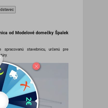
odstavec
nica od Modelové domečky Špalek
ne spracovanú stavebnicu, určenú pre
túry.