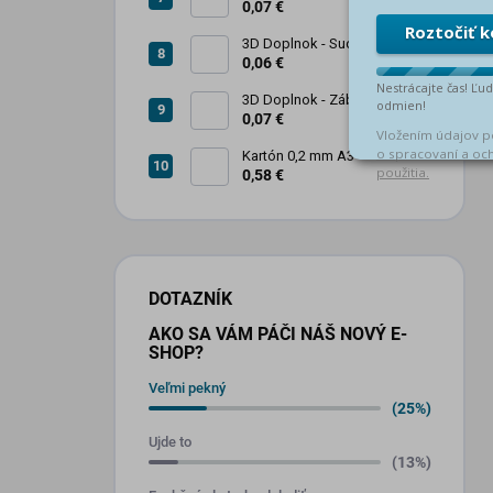
zábrana 1ks
0,07 €
3D Doplnok - Sud na olej
kovový 250L - 1ks
0,06 €
3D Doplnok - Zábradlie 1ks +
stojan 2ks
0,07 €
Kartón 0,2 mm A3
0,58 €
DOTAZNÍK
AKO SA VÁM PÁČI NÁŠ NOVÝ E-
SHOP?
Veľmi pekný
(25%)
Ujde to
(13%)