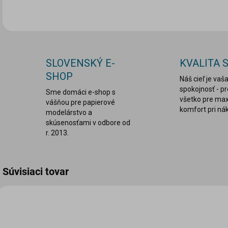
SLOVENSKÝ E-
KVALITA 
SHOP
Náš cieľ je vaš
spokojnosť - p
Sme domáci e-shop s
všetko pre ma
vášňou pre papierové
komfort pri ná
modelárstvo a
skúsenosťami v odbore od
r. 2013.
Súvisiaci tovar
MDS-1063
MDS-1064