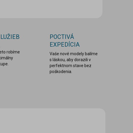
OPÝTAŤ SA
STRÁŽIŤ
SLUŽIEB
POCTIVÁ
EXPEDÍCIA
a
reto robíme
Vaše nové modely balíme
ximálny
s láskou, aby dorazili v
kupe.
perfektnom stave bez
poškodenia.
VIAC ZA MENEJ
MDS-1065
LEPDRU003