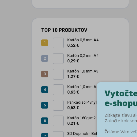
TOP 10 PRODUKTOV
Kartón 0,5 mm A4
0,52 €
Kartón 0,2 mm A4
0,29 €
Kartón 1,0 mm A3
1,27 €
Kartón 1,0 mm A4
0,63 €
Pankadisc Pivný kartón A4
1mm 420g
0,63 €
Kartón 160g/m2 A4 saténový
biely povrch
0,21 €
3D Doplnok - Betónová