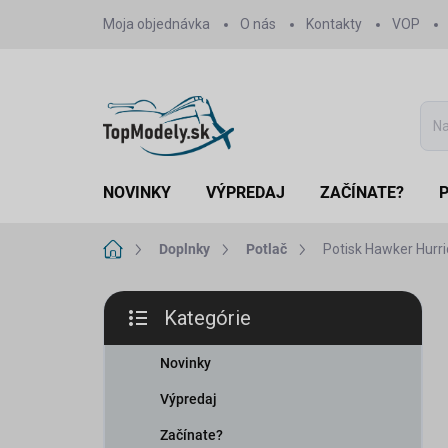
Prejsť
Moja objednávka
O nás
Kontakty
VOP
na
obsah
NOVINKY
VÝPREDAJ
ZAČÍNATE?
Domov
Doplnky
Potlač
Potisk Hawker Hurr
B
Kategórie
o
Preskočiť
č
kategórie
n
Novinky
ý
Výpredaj
p
a
Začínate?