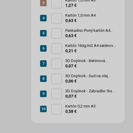
Kartón 1,0 mm A3
1,27 €
Kartón 1,0 mm A4
0,63 €
Pankadisc Pivný kartón A4
1mm 420g
0,63 €
Kartón 160g/m2 A4 saténový
biely povrch
0,21 €
3D Doplnok - Betónová
zábrana 1ks
0,07 €
3D Doplnok - Sud na olej
kovový 250L - 1ks
0,06 €
3D Doplnok - Zábradlie 1ks +
stojan 2ks
0,07 €
Kartón 0,2 mm A3
0,58 €