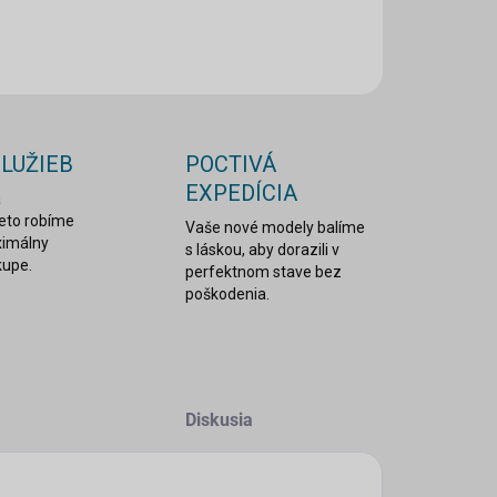
ILNÉ INFORMÁCIE
OPÝTAŤ SA
STRÁŽIŤ
SLUŽIEB
POCTIVÁ
EXPEDÍCIA
a
reto robíme
Vaše nové modely balíme
ximálny
s láskou, aby dorazili v
kupe.
perfektnom stave bez
poškodenia.
Diskusia