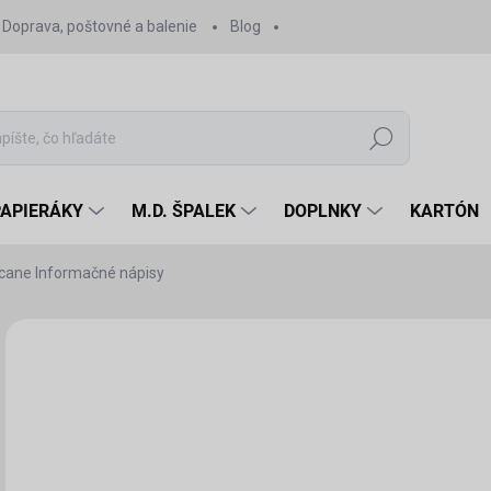
Doprava, poštovné a balenie
Blog
Hľadať
PAPIERÁKY
M.D. ŠPALEK
DOPLNKY
KARTÓN
icane Informačné nápisy
Neohodnotené
Podrobnosti hodnotenia
VÝPREDAJ
1,
1,4
Jedn
SK