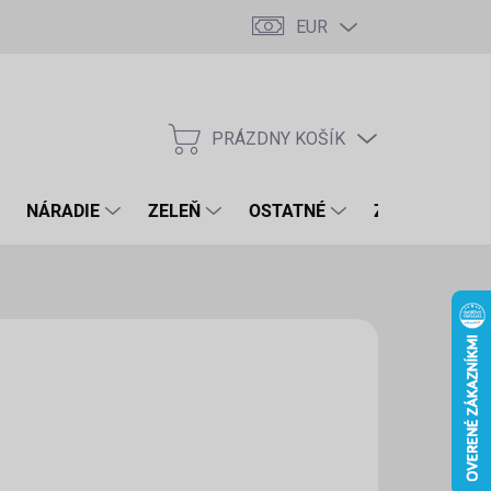
EUR
PRÁZDNY KOŠÍK
NÁKUPNÝ
KOŠÍK
NÁRADIE
ZELEŇ
OSTATNÉ
ZNAČKY
73 €
1 € bez DPH
otková
LADOM
(1 KS)