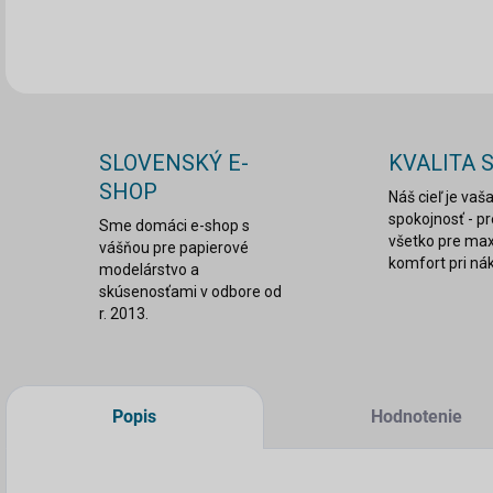
DETA
SLOVENSKÝ E-
KVALITA 
SHOP
Náš cieľ je vaš
spokojnosť - p
Sme domáci e-shop s
všetko pre ma
vášňou pre papierové
komfort pri ná
modelárstvo a
skúsenosťami v odbore od
r. 2013.
Popis
Hodnotenie