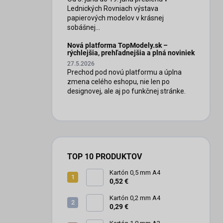
Lednických Rovniach výstava
papierových modelov v krásnej
sobášnej...
Nová platforma TopModely.sk –
rýchlejšia, prehľadnejšia a plná noviniek
27.5.2026
Prechod pod novú platformu a úplna
zmena celého eshopu, nie len po
designovej, ale aj po funkčnej stránke.
TOP 10 PRODUKTOV
Kartón 0,5 mm A4
0,52 €
Kartón 0,2 mm A4
0,29 €