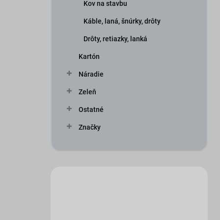
Kov na stavbu
Káble, laná, šnúrky, drôty
Drôty, retiazky, lanká
Kartón
Náradie
Zeleň
Ostatné
Značky
Máte otázku?
Obráťte sa na nás.