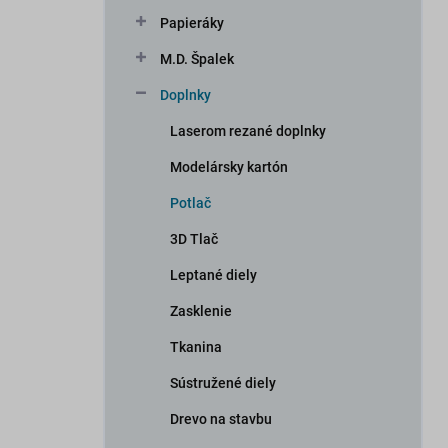
n
Papieráky
e
l
M.D. Špalek
Doplnky
Laserom rezané doplnky
Modelársky kartón
Potlač
3D Tlač
Leptané diely
Zasklenie
Tkanina
Sústružené diely
Drevo na stavbu