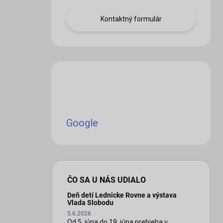
Kontaktný formulár
iscount
Google
ČO SA U NÁS UDIALO
Deň detí Lednicke Rovne a výstava
Vlada Slobodu
5.6.2026
Od 5. júna do 19. júna prebieha v