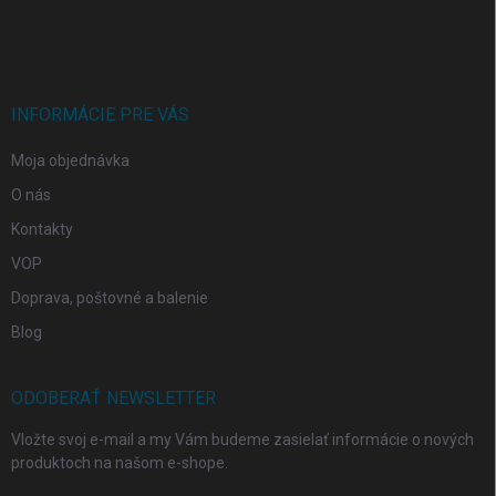
á
p
ä
t
i
INFORMÁCIE PRE VÁS
e
Moja objednávka
O nás
Kontakty
VOP
Doprava, poštovné a balenie
Blog
ODOBERAŤ NEWSLETTER
Vložte svoj e-mail a my Vám budeme zasielať informácie o nových
produktoch na našom e-shope.