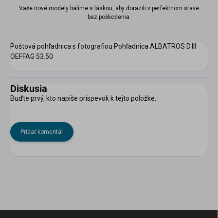
Vaše nové modely balíme s láskou, aby dorazili v perfektnom stave
scount
bez poškodenia.
Poštová pohľadnica s fotografiou Pohľadnica ALBATROS D.III
OEFFAG 53.50
Diskusia
Buďte prvý, kto napíše príspevok k tejto položke.
Pridať komentár
Z