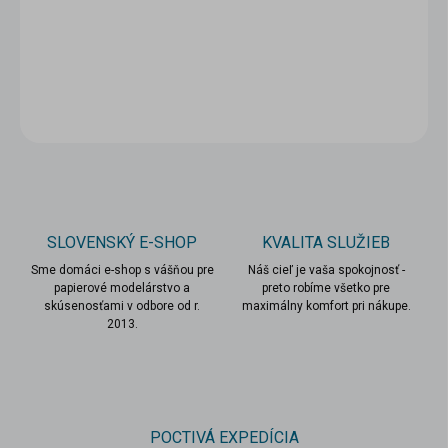
−
+
Pridať do košíka
DETAILNÉ INFORMÁCIE
OPÝTAŤ SA
STRÁŽIŤ
SLOVENSKÝ E-SHOP
KVALITA SLUŽIEB
Sme domáci e-shop s vášňou pre
Náš cieľ je vaša spokojnosť -
papierové modelárstvo a
preto robíme všetko pre
skúsenosťami v odbore od r.
maximálny komfort pri nákupe.
2013.
POCTIVÁ EXPEDÍCIA