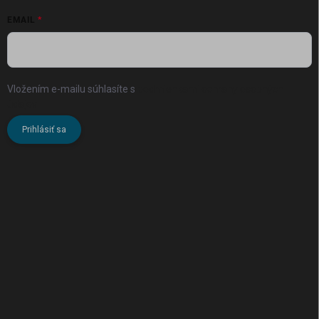
EMAIL
Vložením e-mailu súhlasíte s
podmienkami ochrany osobných
údajov
Prihlásiť sa