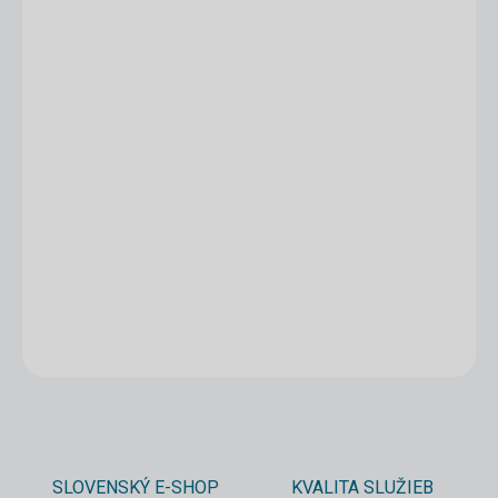
1 - 4 ks
1,87 €
/ ks
5 - 9 ks = zľava 5 %
1,78 €
/ ks
10 a viac ks = zľava 10 %
1,68 €
/ ks
Ušetríte
0 €
−
+
Pridať do košíka
DETAILNÉ INFORMÁCIE
OPÝTAŤ SA
STRÁŽIŤ
SLOVENSKÝ E-SHOP
KVALITA SLUŽIEB