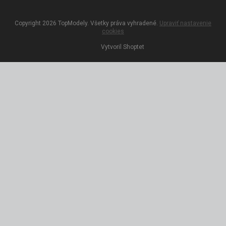
Copyright 2026
TopModely
. Všetky práva vyhradené.
Upraviť nastavenie
cookies
Vytvoril Shoptet