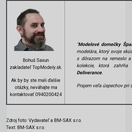
"
Modelové domečky Špa
modelára, ktorý svoje skú
s dôrazom na remeslo a 
Bohuš Saxun
kolekcie, ktorá zahŕňa
zakladateľ TopModely.sk.
Deliverance
.
Ak by by ste mali ďalšie
Prajem veľa úspechov pri 
otázky, neváhajte ma
kontaktovať 0940200424
Zdroj foto: Vydavateľ a BM-SAX s.r.o.
Text: BM-SAX s.r.o.