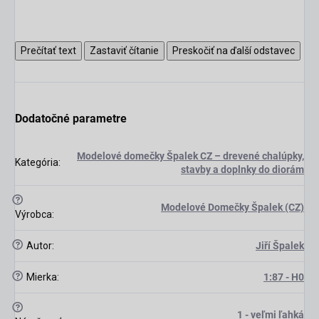
Prečítať text
Zastaviť čítanie
Preskočiť na ďalší odstavec
Dodatočné parametre
Modelové domečky Špalek CZ – drevené chalúpky,
Kategória
:
stavby a doplnky do diorám
scount
?
Modelové Domečky Špalek (CZ)
Výrobca
:
?
Autor
:
Jiří Špalek
?
Mierka
:
1:87 - H0
?
1 - veľmi ľahká