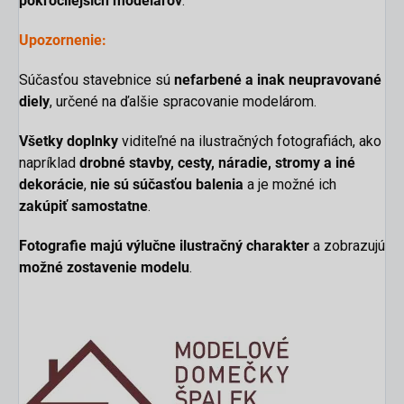
pokročilejších modelárov
.
Upozornenie:
Súčasťou stavebnice sú
nefarbené a inak neupravované
diely
, určené na ďalšie spracovanie modelárom.
Všetky doplnky
viditeľné na ilustračných fotografiách, ako
napríklad
drobné stavby, cesty, náradie, stromy a iné
dekorácie
,
nie sú súčasťou balenia
a je možné ich
zakúpiť samostatne
.
Fotografie majú výlučne ilustračný charakter
a zobrazujú
možné zostavenie modelu
.