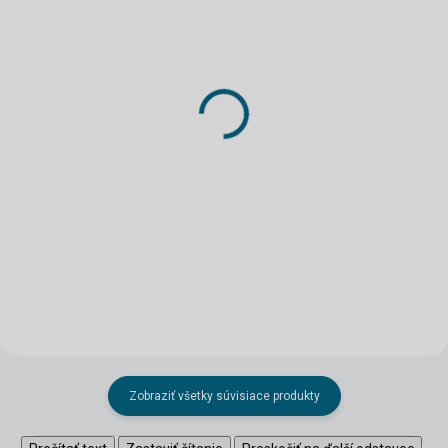
SKLADOM
SKLADOM
(3 KS)
(4 KS)
Ploché kamene - Rovné
Ploché kamene - Oblúk
1:87
II. 1:87
1,64 €
2,11 €
Do košíka
Do košíka
Zobraziť všetky súvisiace produkty