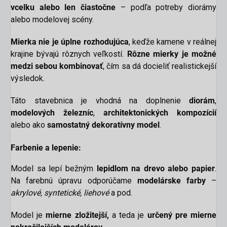
vcelku alebo len čiastočne
– podľa potreby diorámy
alebo modelovej scény.
Mierka nie je úplne rozhodujúca
, keďže kamene v reálnej
krajine bývajú rôznych veľkostí.
Rôzne mierky je možné
medzi sebou kombinovať
, čím sa dá docieliť realistickejší
výsledok.
Táto stavebnica je vhodná na doplnenie
diorám
,
modelových železníc
,
architektonických kompozícií
alebo ako
samostatný dekoratívny model
.
Farbenie a lepenie:
Model sa lepí bežným
lepidlom na drevo alebo papier
.
Na farebnú úpravu odporúčame
modelárske farby
–
akrylové, syntetické, liehové
a pod.
Model je
mierne
zložitejší,
a teda je
určený pre mierne