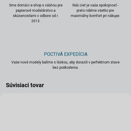
Sme domáci e-shop s vášňou pre
Náš cieľ je vaša spokojnosť -
papierové modelárstvo a
preto robíme všetko pre
skúsenosťami v odbore od r.
maximálny komfort pri nákupe.
2013.
POCTIVÁ EXPEDÍCIA
Vaše nové modely balíme s láskou, aby dorazili v perfektnom stave
bez poškodenia.
Súvisiaci tovar