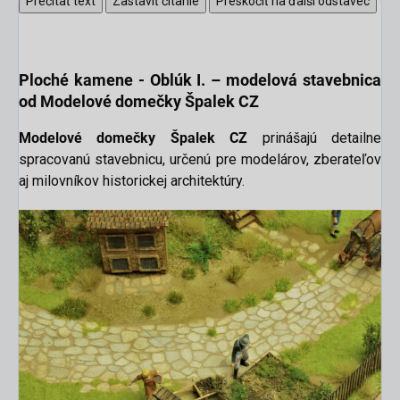
Prečítať text
Zastaviť čítanie
Preskočiť na ďalší odstavec
Ploché kamene - Oblúk I. –
modelová stavebnica
od Modelové domečky Špalek CZ
Modelové domečky Špalek CZ
prinášajú detailne
spracovanú stavebnicu, určenú pre modelárov, zberateľov
aj milovníkov historickej architektúry.