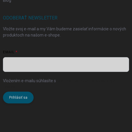
Blog
ODOBERAŤ NEWSLETTER
Vložte svoj e-mail a my Vám budeme zasielať informácie o nových
produktoch na našom e-shope.
EMAIL
Vložením e-mailu súhlasíte s
podmienkami ochrany osobných
údajov
Prihlásiť sa