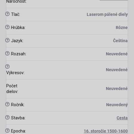
Náročnosť
:
?
Tlač
:
Laserom pálené diely
?
Hrúbka
:
Rôzne
?
Jazyk
:
Čeština
?
Rozsah
:
Neuvedené
?
Neuvedené
Výkresov
:
Počet
Neuvedené
dielov
:
?
Ročník
:
Neuvedený
?
Stavba
:
Cesta
?
Epocha
:
16. storočie 1500-1600