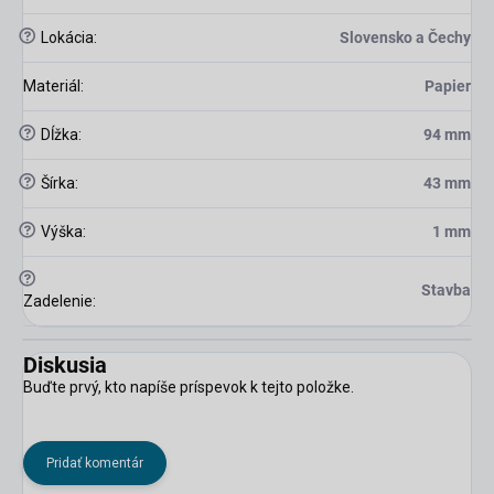
?
Lokácia
:
Slovensko a Čechy
Materiál
:
Papier
?
Dĺžka
:
94 mm
?
Šírka
:
43 mm
?
Výška
:
1 mm
?
Stavba
Zadelenie
:
Diskusia
Buďte prvý, kto napíše príspevok k tejto položke.
Pridať komentár