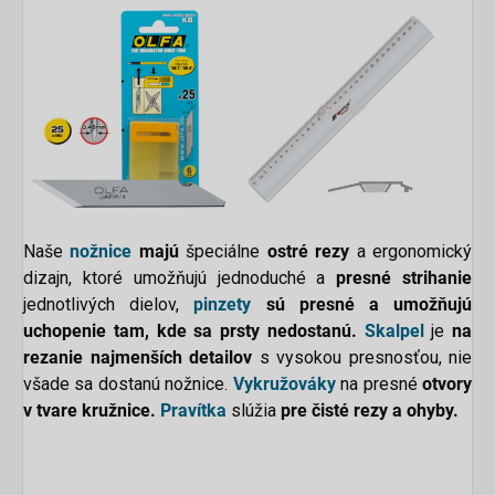
Naše
nožnice
majú
špeciálne
ostré rezy
a ergonomický
dizajn, ktoré umožňujú jednoduché a
presné strihanie
jednotlivých dielov,
pinzety
sú presné a umožňujú
uchopenie tam, kde sa prsty nedostanú.
Skalpel
je
na
rezanie najmenších detailov
s vysokou presnosťou, nie
všade sa dostanú nožnice.
Vykružováky
na presné
otvory
v tvare kružnice.
Pravítka
slúžia
pre čisté rezy a ohyby.